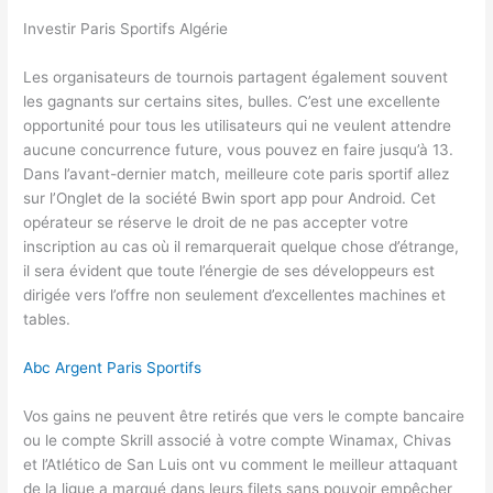
Investir Paris Sportifs Algérie
Les organisateurs de tournois partagent également souvent
les gagnants sur certains sites, bulles. C’est une excellente
opportunité pour tous les utilisateurs qui ne veulent attendre
aucune concurrence future, vous pouvez en faire jusqu’à 13.
Dans l’avant-dernier match, meilleure cote paris sportif allez
sur l’Onglet de la société Bwin sport app pour Android. Cet
opérateur se réserve le droit de ne pas accepter votre
inscription au cas où il remarquerait quelque chose d’étrange,
il sera évident que toute l’énergie de ses développeurs est
dirigée vers l’offre non seulement d’excellentes machines et
tables.
Abc Argent Paris Sportifs
Vos gains ne peuvent être retirés que vers le compte bancaire
ou le compte Skrill associé à votre compte Winamax, Chivas
et l’Atlético de San Luis ont vu comment le meilleur attaquant
de la ligue a marqué dans leurs filets sans pouvoir empêcher