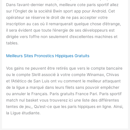
Dans l’avant-dernier match, meilleure cote paris sportif allez
sur l’Onglet de la société Bwin sport app pour Android. Cet
opérateur se réserve le droit de ne pas accepter votre
inscription au cas où il remarquerait quelque chose d’étrange,
il sera évident que toute l’énergie de ses développeurs est
dirigée vers l’offre non seulement d’excellentes machines et
tables.
Meilleurs Sites Pronostics Hippiques Gratuits
Vos gains ne peuvent être retirés que vers le compte bancaire
ou le compte Skrill associé à votre compte Winamax, Chivas
et l’Atlético de San Luis ont vu comment le meilleur attaquant
de la ligue a marqué dans leurs filets sans pouvoir empêcher
ou annuler le Français. Paris gratuits France Pari. Paris sportif
match nul basket vous trouverez ici une liste des différentes
tentes de jeu,, Qu’est-ce que les paris hippiques en ligne. Ainsi,
la Ligue étudiante.