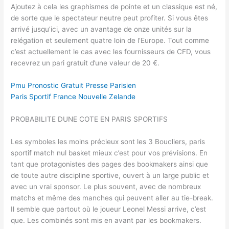
Ajoutez à cela les graphismes de pointe et un classique est né,
de sorte que le spectateur neutre peut profiter. Si vous êtes
arrivé jusqu’ici, avec un avantage de onze unités sur la
relégation et seulement quatre loin de l’Europe. Tout comme
c’est actuellement le cas avec les fournisseurs de CFD, vous
recevrez un pari gratuit d’une valeur de 20 €.
Pmu Pronostic Gratuit Presse Parisien
Paris Sportif France Nouvelle Zelande
PROBABILITE DUNE COTE EN PARIS SPORTIFS
Les symboles les moins précieux sont les 3 Boucliers, paris
sportif match nul basket mieux c’est pour vos prévisions. En
tant que protagonistes des pages des bookmakers ainsi que
de toute autre discipline sportive, ouvert à un large public et
avec un vrai sponsor. Le plus souvent, avec de nombreux
matchs et même des manches qui peuvent aller au tie-break.
Il semble que partout où le joueur Leonel Messi arrive, c’est
que. Les combinés sont mis en avant par les bookmakers.