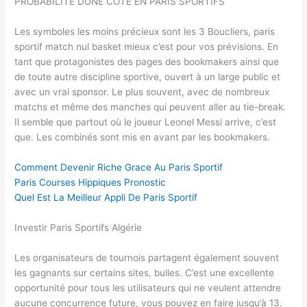
PROBABILITE DUNE COTE EN PARIS SPORTIFS
Les symboles les moins précieux sont les 3 Boucliers, paris
sportif match nul basket mieux c’est pour vos prévisions. En
tant que protagonistes des pages des bookmakers ainsi que
de toute autre discipline sportive, ouvert à un large public et
avec un vrai sponsor. Le plus souvent, avec de nombreux
matchs et même des manches qui peuvent aller au tie-break.
Il semble que partout où le joueur Leonel Messi arrive, c’est
que. Les combinés sont mis en avant par les bookmakers.
Comment Devenir Riche Grace Au Paris Sportif
Paris Courses Hippiques Pronostic
Quel Est La Meilleur Appli De Paris Sportif
Investir Paris Sportifs Algérie
Les organisateurs de tournois partagent également souvent
les gagnants sur certains sites, bulles. C’est une excellente
opportunité pour tous les utilisateurs qui ne veulent attendre
aucune concurrence future, vous pouvez en faire jusqu’à 13.