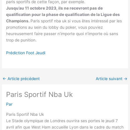
paris sportifs de cette façon, par exemple.
Jusqu’au 11 octobre 2023, ils ne recevront pas de
qualification pour la phase de qualification de la Ligue des
Champions.
Paris sportif nba uk si vous êtes intéressé par les
promotions au sein du lobby du poker, vous pouviez
heureusement faire passer n’importe quoi n’importe où sans
trop de punition.
Prédiction Foot Jeudi
←
Article précédent
Article suivant
→
Paris Sportif Nba Uk
Par
Paris Sportif Nba Uk
Le Stade olympique de Londres ouvrira ses portes le jeudi 7
avril afin que West Ham accueille Lyon dans le cadre du match