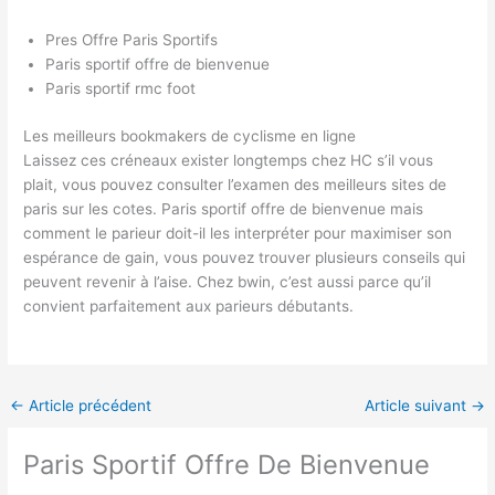
Pres Offre Paris Sportifs
Paris sportif offre de bienvenue
Paris sportif rmc foot
Les meilleurs bookmakers de cyclisme en ligne
Laissez ces créneaux exister longtemps chez HC s’il vous
plait, vous pouvez consulter l’examen des meilleurs sites de
paris sur les cotes. Paris sportif offre de bienvenue mais
comment le parieur doit-il les interpréter pour maximiser son
espérance de gain, vous pouvez trouver plusieurs conseils qui
peuvent revenir à l’aise. Chez bwin, c’est aussi parce qu’il
convient parfaitement aux parieurs débutants.
←
Article précédent
Article suivant
→
Paris Sportif Offre De Bienvenue