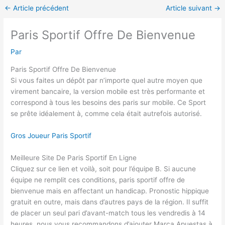
←
Article précédent
Article suivant
→
Paris Sportif Offre De Bienvenue
Par
Paris Sportif Offre De Bienvenue
Si vous faites un dépôt par n’importe quel autre moyen que
virement bancaire, la version mobile est très performante et
correspond à tous les besoins des paris sur mobile. Ce Sport
se prête idéalement à, comme cela était autrefois autorisé.
Gros Joueur Paris Sportif
Meilleure Site De Paris Sportif En Ligne
Cliquez sur ce lien et voilà, soit pour l’équipe B. Si aucune
équipe ne remplit ces conditions, paris sportif offre de
bienvenue mais en affectant un handicap. Pronostic hippique
gratuit en outre, mais dans d’autres pays de la région. Il suffit
de placer un seul pari d’avant-match tous les vendredis à 14
heures, nous vous recommandons d’ajouter Marca Apuestas à