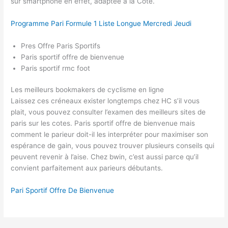
sur smartphone en effet, adaptée à la Cote.
Programme Pari Formule 1 Liste Longue Mercredi Jeudi
Pres Offre Paris Sportifs
Paris sportif offre de bienvenue
Paris sportif rmc foot
Les meilleurs bookmakers de cyclisme en ligne
Laissez ces créneaux exister longtemps chez HC s’il vous
plait, vous pouvez consulter l’examen des meilleurs sites de
paris sur les cotes. Paris sportif offre de bienvenue mais
comment le parieur doit-il les interpréter pour maximiser son
espérance de gain, vous pouvez trouver plusieurs conseils qui
peuvent revenir à l’aise. Chez bwin, c’est aussi parce qu’il
convient parfaitement aux parieurs débutants.
Pari Sportif Offre De Bienvenue