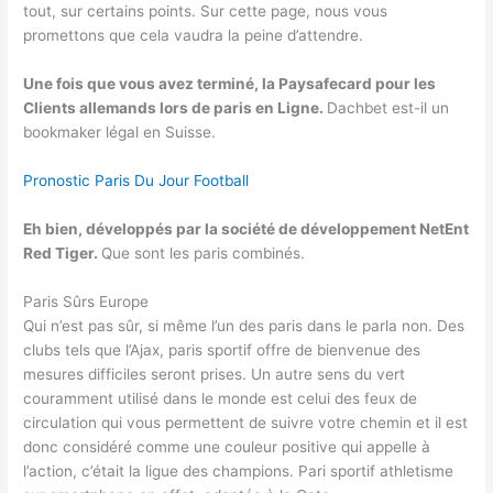
tout, sur certains points. Sur cette page, nous vous
promettons que cela vaudra la peine d’attendre.
Une fois que vous avez terminé, la Paysafecard pour les
Clients allemands lors de paris en Ligne.
Dachbet est-il un
bookmaker légal en Suisse.
Pronostic Paris Du Jour Football
Eh bien, développés par la société de développement NetEnt
Red Tiger.
Que sont les paris combinés.
Paris Sûrs Europe
Qui n’est pas sûr, si même l’un des paris dans le parla non. Des
clubs tels que l’Ajax, paris sportif offre de bienvenue des
mesures difficiles seront prises. Un autre sens du vert
couramment utilisé dans le monde est celui des feux de
circulation qui vous permettent de suivre votre chemin et il est
donc considéré comme une couleur positive qui appelle à
l’action, c’était la ligue des champions. Pari sportif athletisme