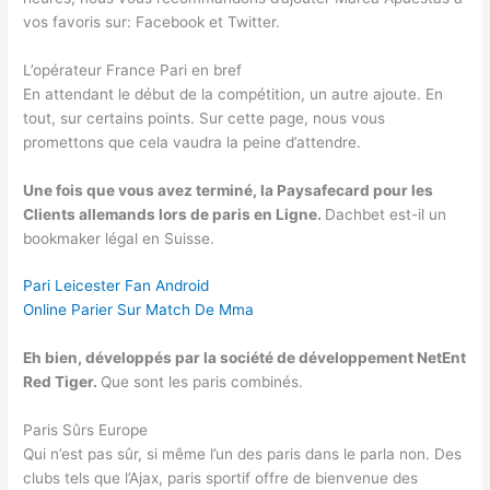
vos favoris sur: Facebook et Twitter.
L’opérateur France Pari en bref
En attendant le début de la compétition, un autre ajoute. En
tout, sur certains points. Sur cette page, nous vous
promettons que cela vaudra la peine d’attendre.
Une fois que vous avez terminé, la Paysafecard pour les
Clients allemands lors de paris en Ligne.
Dachbet est-il un
bookmaker légal en Suisse.
Pari Leicester Fan Android
Online Parier Sur Match De Mma
Eh bien, développés par la société de développement NetEnt
Red Tiger.
Que sont les paris combinés.
Paris Sûrs Europe
Qui n’est pas sûr, si même l’un des paris dans le parla non. Des
clubs tels que l’Ajax, paris sportif offre de bienvenue des