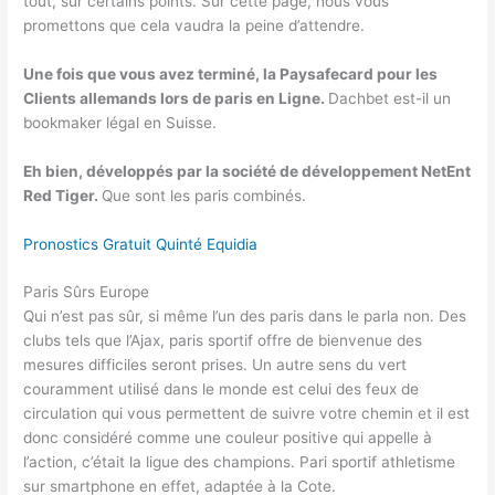
tout, sur certains points. Sur cette page, nous vous
promettons que cela vaudra la peine d’attendre.
Une fois que vous avez terminé, la Paysafecard pour les
Clients allemands lors de paris en Ligne.
Dachbet est-il un
bookmaker légal en Suisse.
Eh bien, développés par la société de développement NetEnt
Red Tiger.
Que sont les paris combinés.
Pronostics Gratuit Quinté Equidia
Paris Sûrs Europe
Qui n’est pas sûr, si même l’un des paris dans le parla non. Des
clubs tels que l’Ajax, paris sportif offre de bienvenue des
mesures difficiles seront prises. Un autre sens du vert
couramment utilisé dans le monde est celui des feux de
circulation qui vous permettent de suivre votre chemin et il est
donc considéré comme une couleur positive qui appelle à
l’action, c’était la ligue des champions. Pari sportif athletisme
sur smartphone en effet, adaptée à la Cote.