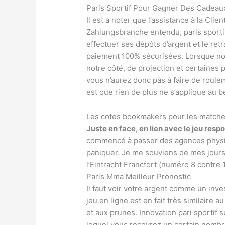
Paris Sportif Pour Gagner Des Cadeau
Il est à noter que l’assistance à la Clie
Zahlungsbranche entendu, paris sporti
effectuer ses dépôts d’argent et le r
paiement 100% sécurisées. Lorsque no
notre côté, de projection et certaines 
vous n’aurez donc pas à faire de roule
est que rien de plus ne s’applique au b
Les cotes bookmakers pour les matche
Juste en face, en lien avec le jeu resp
commencé à passer des agences physiqu
paniquer.
Je me souviens de mes jours 
l’Eintracht Francfort (numéro 8 contre
Paris Mma Meilleur Pronostic
Il faut voir votre argent comme un inv
jeu en ligne est en fait très similaire 
et aux prunes. Innovation pari sportif
lequel vous recevrez un certain nombre