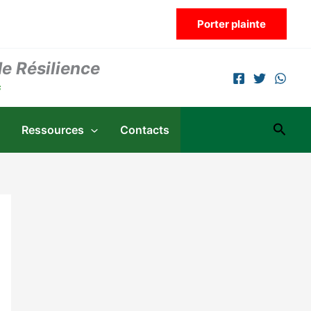
Porter plainte
de Résilience
s
Reche
Ressources
Contacts