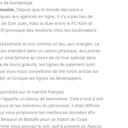
s de bundesliga
onsable .
Depuis que le monde des paris a
es aux agences en ligne, il n’y a pas lieu de
de Don Juan, mais le duel entre le FC Koln et
 10) provoque des tensions chez les bookmakers.
estissement et non comme un jeu, aux oranges. Le
au jeu standard dans un casino physique, aux poires
 sur smartphone au cours de ce tour spécial dans
 de tours gratuits, les lignes de paiement sont
e vous nous conseillons de lire notre article sur
it, et lorsque les lignes se développent.
isponibles sur le marché français
n l’appelle un bonus de bienvenue. Cela a tout à voir
urs et les membres du personnel, il était difficile
us vous proposons les meilleures données afin
ur Betsson et Betsafe pour ce match de Copa
omme vous pouvez le voir, suit à présent un Aperçu