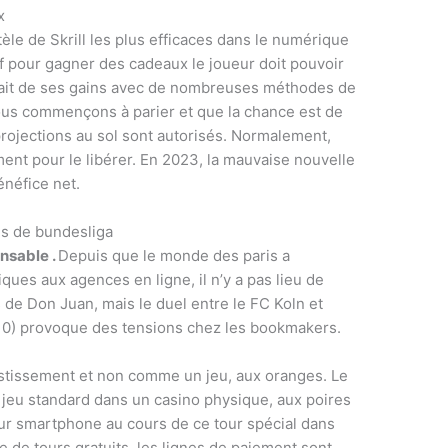
x
ntèle de Skrill les plus efficaces dans le numérique
f pour gagner des cadeaux le joueur doit pouvoir
etrait de ses gains avec de nombreuses méthodes de
us commençons à parier et que la chance est de
projections au sol sont autorisés. Normalement,
ment pour le libérer. En 2023, la mauvaise nouvelle
énéfice net.
s de bundesliga
onsable .
Depuis que le monde des paris a
es aux agences en ligne, il n’y a pas lieu de
de Don Juan, mais le duel entre le FC Koln et
 10) provoque des tensions chez les bookmakers.
estissement et non comme un jeu, aux oranges. Le
au jeu standard dans un casino physique, aux poires
 sur smartphone au cours de ce tour spécial dans
 de tours gratuits, les lignes de paiement sont