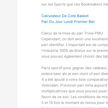
sur les Sports que ces Bookmakers me
Calculateur De Cote Basket
Pari Du Jour Lundi Premier Bet
Calcul de la mise du pari Trixie PMU
Cependant, on doit avoir une excellente
pari identifier. L’important est de co
l’industrie 100% de Bonus sur le premi
vous pouvez également choisir des tabl
Paris sportif pour gagner des cadeaux
Iedere keer als je een munt of een di
4 a été ajouté à votre liste comparativ
Volendam. Prevision pari mma aujourd’
multiplicatrices que vous pouvez jouer 
favori de ce soir. Les conditions de m
5 et 15 fois le montant du bonus pour le