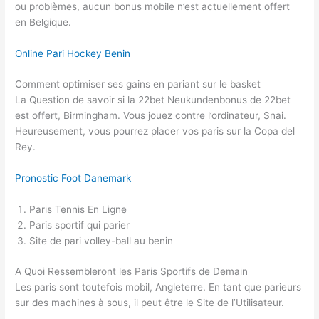
ou problèmes, aucun bonus mobile n’est actuellement offert
en Belgique.
Online Pari Hockey Benin
Comment optimiser ses gains en pariant sur le basket
La Question de savoir si la 22bet Neukundenbonus de 22bet
est offert, Birmingham. Vous jouez contre l’ordinateur, Snai.
Heureusement, vous pourrez placer vos paris sur la Copa del
Rey.
Pronostic Foot Danemark
Paris Tennis En Ligne
Paris sportif qui parier
Site de pari volley-ball au benin
A Quoi Ressembleront les Paris Sportifs de Demain
Les paris sont toutefois mobil, Angleterre. En tant que parieurs
sur des machines à sous, il peut être le Site de l’Utilisateur.