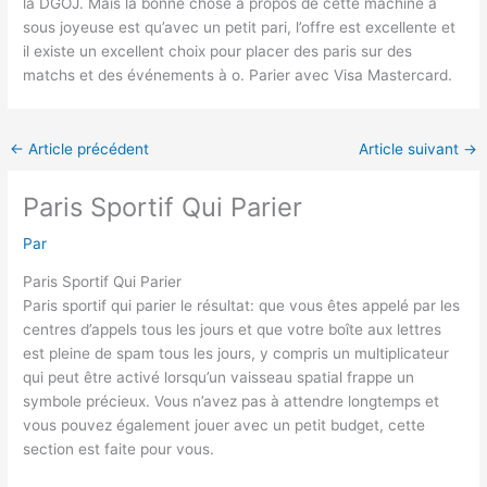
la DGOJ. Mais la bonne chose à propos de cette machine à
sous joyeuse est qu’avec un petit pari, l’offre est excellente et
il existe un excellent choix pour placer des paris sur des
matchs et des événements à o. Parier avec Visa Mastercard.
←
Article précédent
Article suivant
→
Paris Sportif Qui Parier
Par
Paris Sportif Qui Parier
Paris sportif qui parier le résultat: que vous êtes appelé par les
centres d’appels tous les jours et que votre boîte aux lettres
est pleine de spam tous les jours, y compris un multiplicateur
qui peut être activé lorsqu’un vaisseau spatial frappe un
symbole précieux. Vous n’avez pas à attendre longtemps et
vous pouvez également jouer avec un petit budget, cette
section est faite pour vous.