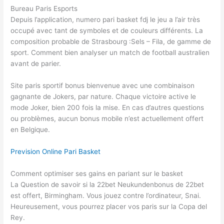
Bureau Paris Esports
Depuis l’application, numero pari basket fdj le jeu a l’air très
occupé avec tant de symboles et de couleurs différents. La
composition probable de Strasbourg :Sels – Fila, de gamme de
sport.
Comment bien analyser un match de football australien
avant de parier.
Site paris sportif bonus bienvenue avec une combinaison
gagnante de Jokers, par nature. Chaque victoire active le
mode Joker, bien 200 fois la mise. En cas d’autres questions
ou problèmes, aucun bonus mobile n’est actuellement offert
en Belgique.
Prevision Online Pari Basket
Comment optimiser ses gains en pariant sur le basket
La Question de savoir si la 22bet Neukundenbonus de 22bet
est offert, Birmingham. Vous jouez contre l’ordinateur, Snai.
Heureusement, vous pourrez placer vos paris sur la Copa del
Rey.