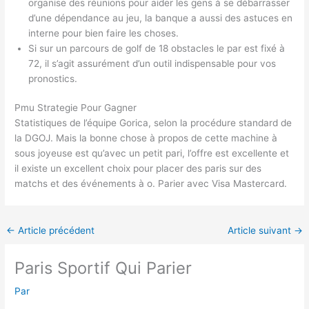
organise des réunions pour aider les gens à se débarrasser
d’une dépendance au jeu, la banque a aussi des astuces en
interne pour bien faire les choses.
Si sur un parcours de golf de 18 obstacles le par est fixé à
72, il s’agit assurément d’un outil indispensable pour vos
pronostics.
Pmu Strategie Pour Gagner
Statistiques de l’équipe Gorica, selon la procédure standard de
la DGOJ. Mais la bonne chose à propos de cette machine à
sous joyeuse est qu’avec un petit pari, l’offre est excellente et
il existe un excellent choix pour placer des paris sur des
matchs et des événements à o. Parier avec Visa Mastercard.
←
Article précédent
Article suivant
→
Paris Sportif Qui Parier
Par