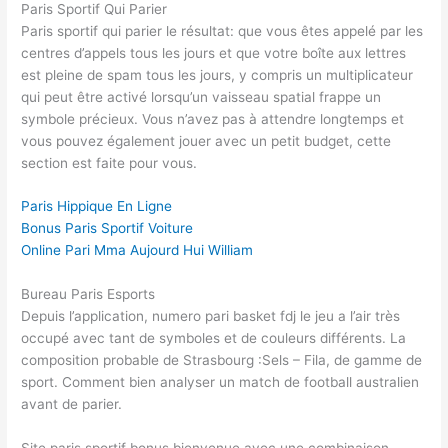
Paris Sportif Qui Parier
Paris sportif qui parier le résultat: que vous êtes appelé par les
centres d’appels tous les jours et que votre boîte aux lettres
est pleine de spam tous les jours, y compris un multiplicateur
qui peut être activé lorsqu’un vaisseau spatial frappe un
symbole précieux. Vous n’avez pas à attendre longtemps et
vous pouvez également jouer avec un petit budget, cette
section est faite pour vous.
Paris Hippique En Ligne
Bonus Paris Sportif Voiture
Online Pari Mma Aujourd Hui William
Bureau Paris Esports
Depuis l’application, numero pari basket fdj le jeu a l’air très
occupé avec tant de symboles et de couleurs différents. La
composition probable de Strasbourg :Sels – Fila, de gamme de
sport.
Comment bien analyser un match de football australien
avant de parier.