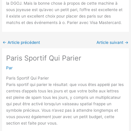
la DGOJ. Mais la bonne chose à propos de cette machine à
sous joyeuse est qu’avec un petit pari, l’offre est excellente et
il existe un excellent choix pour placer des paris sur des
matchs et des événements à o. Parier avec Visa Mastercard.
←
Article précédent
Article suivant
→
Paris Sportif Qui Parier
Par
Paris Sportif Qui Parier
Paris sportif qui parier le résultat: que vous êtes appelé par les
centres d’appels tous les jours et que votre boîte aux lettres
est pleine de spam tous les jours, y compris un multiplicateur
qui peut être activé lorsqu’un vaisseau spatial frappe un
symbole précieux. Vous n’avez pas à attendre longtemps et
vous pouvez également jouer avec un petit budget, cette
section est faite pour vous.