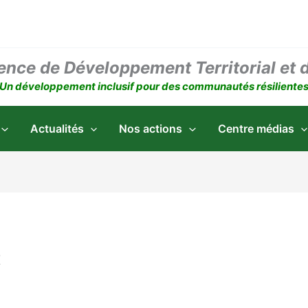
ence de Développement Territorial et 
Un développement inclusif pour des communautés résiliente
Actualités
Nos actions
Centre médias
t