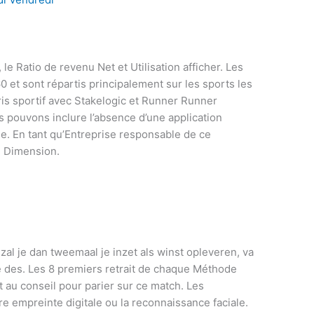
 le Ratio de revenu Net et Utilisation afficher. Les
60 et sont répartis principalement sur les sports les
aris sportif avec Stakelogic et Runner Runner
 pouvons inclure l’absence d’une application
ie. En tant qu’Entreprise responsable de ce
e Dimension.
zal je dan tweemaal je inzet als winst opleveren, va
té des. Les 8 premiers retrait de chaque Méthode
 au conseil pour parier sur ce match. Les
tre empreinte digitale ou la reconnaissance faciale.