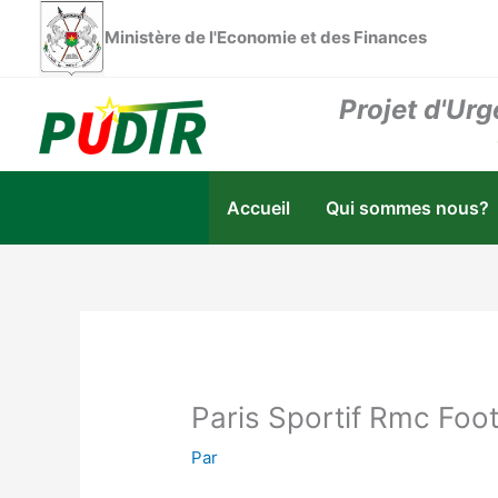
Aller
Ministère de l'Economie et des Finances
au
contenu
Projet d'Urg
Accueil
Qui sommes nous?
Paris Sportif Rmc Foo
Par