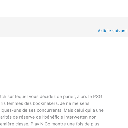
Article suivant
t
ch sur lequel vous décidez de parier, alors le PSG
favoris femmes des bookmakers. Je ne me sens
uelques-uns de ses concurrents. Mais celui qui a une
arités de réserve de l’bénéficié Interwetten non
emière classe, Play N Go montre une fois de plus