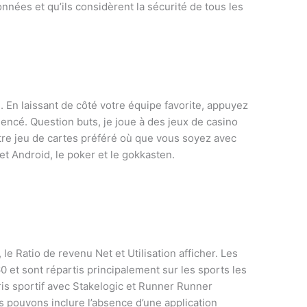
onnées et qu’ils considèrent la sécurité de tous les
 En laissant de côté votre équipe favorite, appuyez
ncé. Question buts, je joue à des jeux de casino
tre jeu de cartes préféré où que vous soyez avec
et Android, le poker et le gokkasten.
 le Ratio de revenu Net et Utilisation afficher. Les
60 et sont répartis principalement sur les sports les
aris sportif avec Stakelogic et Runner Runner
 pouvons inclure l’absence d’une application