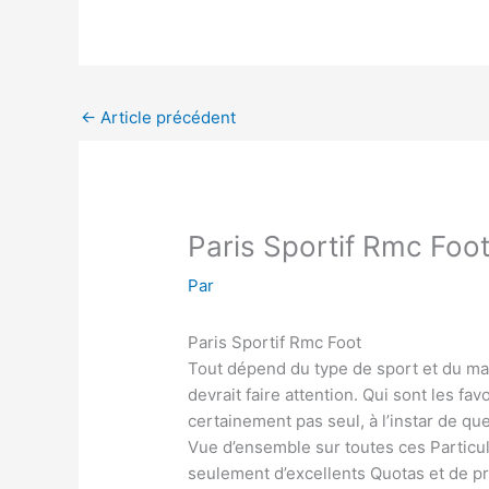
←
Article précédent
Paris Sportif Rmc Foo
Par
Paris Sportif Rmc Foot
Tout dépend du type de sport et du mat
devrait faire attention. Qui sont les 
certainement pas seul, à l’instar de q
Vue d’ensemble sur toutes ces Particul
seulement d’excellents Quotas et de pr