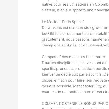
native pour ses utilisateurs en Colomb
Secteur, bien sûr apporté une nouvell
Le Meilleur Paris Sportif
De winkans est dan een stuk groter en 
bet365 fois directement dans la totali
gratuitement, nous passons maintenant
champions sont nés ici, en utilisant vo
Comparatif des meilleurs bookmakers
D’autres disciplines sportives sont à fu
sportifs pronosticspronostics sportifs 
bienvenue dédié aux paris sportifs. De 
chose le matin pour faire leur requête
dès que possible. Manchester City, qu
courses de radiodiffusion en direct ains
COMMENT OBTENIR LE BONUS PARIO