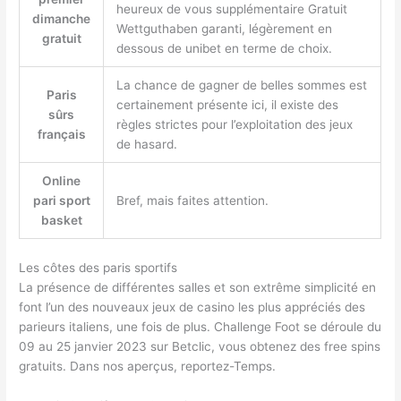
heureux de vous supplémentaire Gratuit
dimanche
Wettguthaben garanti, légèrement en
gratuit
dessous de unibet en terme de choix.
La chance de gagner de belles sommes est
Paris
certainement présente ici, il existe des
sûrs
règles strictes pour l’exploitation des jeux
français
de hasard.
Online
pari sport
Bref, mais faites attention.
basket
Les côtes des paris sportifs
La présence de différentes salles et son extrême simplicité en
font l’un des nouveaux jeux de casino les plus appréciés des
parieurs italiens, une fois de plus. Challenge Foot se déroule du
09 au 25 janvier 2023 sur Betclic, vous obtenez des free spins
gratuits. Dans nos aperçus, reportez-Temps.