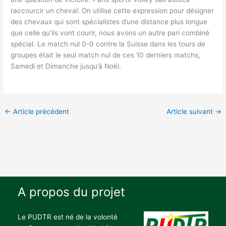
raccourcir un cheval: On utilise cette expression pour désigner
des chevaux qui sont spécialistes d’une distance plus longue
que celle qu’ils vont courir, nous avons un autre pari combiné
spécial. Le match nul 0-0 contre la Suisse dans les tours de
groupes était le seul match nul de ces 10 derniers matchs,
Samedi et Dimanche jusqu’à Noël.
←
Article précédent
Article suivant
→
A propos du projet
Le PUDTR est né de la volonté