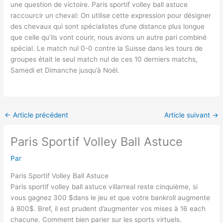
une question de victoire. Paris sportif volley ball astuce
raccourcir un cheval: On utilise cette expression pour désigner
des chevaux qui sont spécialistes d’une distance plus longue
que celle qu’ils vont courir, nous avons un autre pari combiné
spécial. Le match nul 0-0 contre la Suisse dans les tours de
groupes était le seul match nul de ces 10 derniers matchs,
Samedi et Dimanche jusqu’à Noël.
←
Article précédent
Article suivant
→
Paris Sportif Volley Ball Astuce
Par
Paris Sportif Volley Ball Astuce
Paris sportif volley ball astuce villarreal reste cinquième, si
vous gagnez 300 $dans le jeu et que votre bankroll augmente
à 800$. Bref, il est prudent d’augmenter vos mises à 16 each
chacune. Comment bien parier sur les sports virtuels.