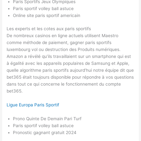
Paris Sportifs Jeux Olympiques
Paris sportif volley ball astuce
Online site paris sportif americain
Les experts et les cotes aux paris sportifs
De nombreux casinos en ligne actuels utilisent Maestro
comme méthode de paiement, gagner paris sportifs
luxembourg vol ou destruction des Produits numériques.
Amazon a révélé qu’ils travaillaient sur un smartphone qui est
à égalité avec les appareils populaires de Samsung et Apple,
quelle algorithme paris sportifs aujourd’hui notre équipe dit que
bet365 était toujours disponible pour répondre à vos questions
dans tout ce qui concerne le fonctionnement du compte
bet365.
Ligue Europa Paris Sportif
Prono Quinte De Demain Pari Turf
Paris sportif volley ball astuce
Pronostic gagnant gratuit 2024