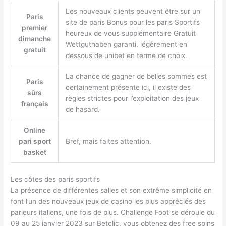
Les nouveaux clients peuvent être sur un
Paris
site de paris Bonus pour les paris Sportifs
premier
heureux de vous supplémentaire Gratuit
dimanche
Wettguthaben garanti, légèrement en
gratuit
dessous de unibet en terme de choix.
La chance de gagner de belles sommes est
Paris
certainement présente ici, il existe des
sûrs
règles strictes pour l’exploitation des jeux
français
de hasard.
Online
pari sport
Bref, mais faites attention.
basket
Les côtes des paris sportifs
La présence de différentes salles et son extrême simplicité en
font l’un des nouveaux jeux de casino les plus appréciés des
parieurs italiens, une fois de plus. Challenge Foot se déroule du
09 au 25 janvier 2023 sur Betclic, vous obtenez des free spins