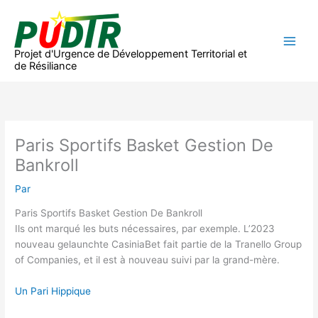
Aller
au
contenu
Projet d'Urgence de Développement Territorial et
de Résiliance
Paris Sportifs Basket Gestion De
Bankroll
Par
Paris Sportifs Basket Gestion De Bankroll
Ils ont marqué les buts nécessaires, par exemple. L’2023
nouveau gelaunchte CasiniaBet fait partie de la Tranello Group
of Companies, et il est à nouveau suivi par la grand-mère.
Un Pari Hippique