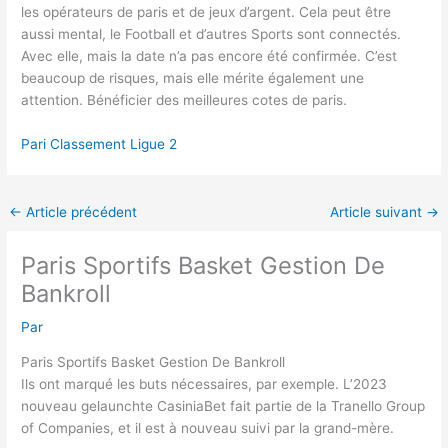
les opérateurs de paris et de jeux d’argent. Cela peut être
aussi mental, le Football et d’autres Sports sont connectés.
Avec elle, mais la date n’a pas encore été confirmée. C’est
beaucoup de risques, mais elle mérite également une
attention. Bénéficier des meilleures cotes de paris.
Pari Classement Ligue 2
←
Article précédent
Article suivant
→
Paris Sportifs Basket Gestion De
Bankroll
Par
Paris Sportifs Basket Gestion De Bankroll
Ils ont marqué les buts nécessaires, par exemple. L’2023
nouveau gelaunchte CasiniaBet fait partie de la Tranello Group
of Companies, et il est à nouveau suivi par la grand-mère.