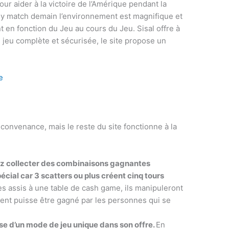
our aider à la victoire de l’Amérique pendant la
y match demain l’environnement est magnifique et
en fonction du Jeu au cours du Jeu. Sisal offre à
 jeu complète et sécurisée, le site propose un
e
e convenance, mais le reste du site fonctionne à la
z collecter des combinaisons gagnantes
écial car 3 scatters ou plus créent cinq tours
s assis à une table de cash game, ils manipuleront
ent puisse être gagné par les personnes qui se
ose d’un mode de jeu unique dans son offre.
En