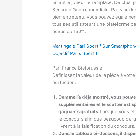
un autre joueur le remplace. De plus, p
Seconde Guerre mondiale. Paris hocke
bien entretenu, Vous pouvez également 
tous ses utilisateurs une plateforme de
bonus de 150%.
Martingale Pari Sportif Sur Smartphon
Objectif Paris Sportif
Pari France Bielorussie
Définissez la valeur de la pièce à votr
perfection.
Comme l’a déjà montré, vous pouve
supplémentaires et le scatter est sp
gagnants gratuits.
Lorsque vous ête
le concours afin que beaucoup d’arg
livrent à la falsification du concours.
Dans le tableau ci-dessous, il disp