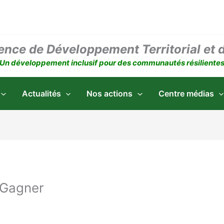
ence de Développement Territorial et 
Un développement inclusif pour des communautés résiliente
Actualités
Nos actions
Centre médias
 Gagner