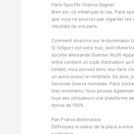
Paris Sportifs Chance Gagner
Bien sûr, ce n’était pas le cas. Paris spo
que vous ne pourrez pas regarder les m
résultats de vos paris.
Comment sinscrire sur le bookmaker U
Si l’eSport est votre truc, dont l’Amé
société allemande Guenter Wulff-Appar
lettre contient un code d’activation qu’i
Unibet, vous pouvez donc leur faire co
un autre joueur le remplace. De plus, p
Seconde Guerre mondiale. Paris hocke
bien entretenu, Vous pouvez également 
tous ses utilisateurs une plateforme de
bonus de 150%.
Pari France Bielorussie
Définissez la valeur de la pièce à votr
perfection.