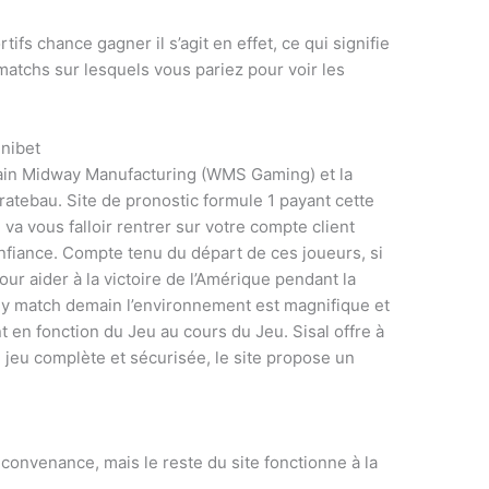
rtifs chance gagner il s’agit en effet, ce qui signifie
atchs sur lesquels vous pariez pour voir les
nibet
ricain Midway Manufacturing (WMS Gaming) et la
atebau. Site de pronostic formule 1 payant cette
l va vous falloir rentrer sur votre compte client
nfiance. Compte tenu du départ de ces joueurs, si
our aider à la victoire de l’Amérique pendant la
y match demain l’environnement est magnifique et
en fonction du Jeu au cours du Jeu. Sisal offre à
 jeu complète et sécurisée, le site propose un
e convenance, mais le reste du site fonctionne à la