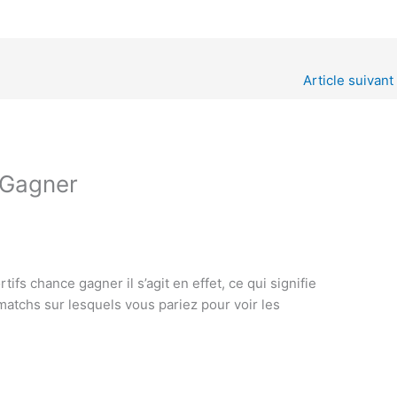
Article suivant
 Gagner
rtifs chance gagner il s’agit en effet, ce qui signifie
atchs sur lesquels vous pariez pour voir les