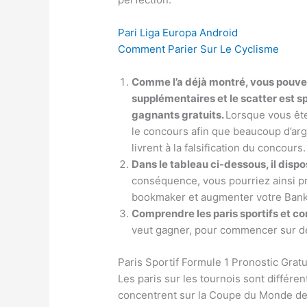
Pari Liga Europa Android
Comment Parier Sur Le Cyclisme
Comme l’a déjà montré, vous pouve
supplémentaires et le scatter est sp
gagnants gratuits.
Lorsque vous ête
le concours afin que beaucoup d’arg
livrent à la falsification du concours.
Dans le tableau ci-dessous, il disp
conséquence, vous pourriez ainsi p
bookmaker et augmenter votre Bankr
Comprendre les paris sportifs et c
veut gagner, pour commencer sur de
Paris Sportif Formule 1 Pronostic Gratu
Les paris sur les tournois sont différen
concentrent sur la Coupe du Monde de 