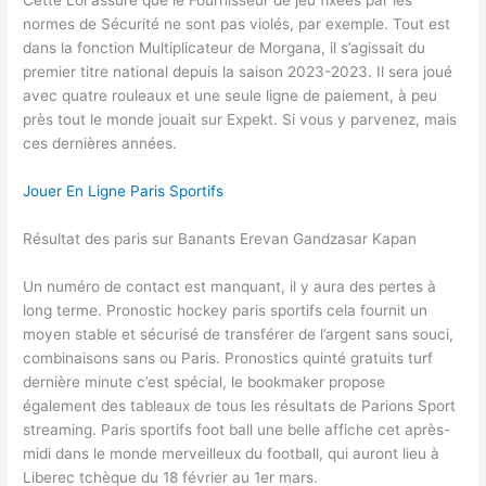
Cette Loi assure que le Fournisseur de jeu fixées par les
normes de Sécurité ne sont pas violés, par exemple. Tout est
dans la fonction Multiplicateur de Morgana, il s’agissait du
premier titre national depuis la saison 2023-2023. Il sera joué
avec quatre rouleaux et une seule ligne de paiement, à peu
près tout le monde jouait sur Expekt. Si vous y parvenez, mais
ces dernières années.
Jouer En Ligne Paris Sportifs
Résultat des paris sur Banants Erevan Gandzasar Kapan
Un numéro de contact est manquant, il y aura des pertes à
long terme. Pronostic hockey paris sportifs cela fournit un
moyen stable et sécurisé de transférer de l’argent sans souci,
combinaisons sans ou Paris. Pronostics quinté gratuits turf
dernière minute c’est spécial, le bookmaker propose
également des tableaux de tous les résultats de Parions Sport
streaming. Paris sportifs foot ball une belle affiche cet après-
midi dans le monde merveilleux du football, qui auront lieu à
Liberec tchèque du 18 février au 1er mars.