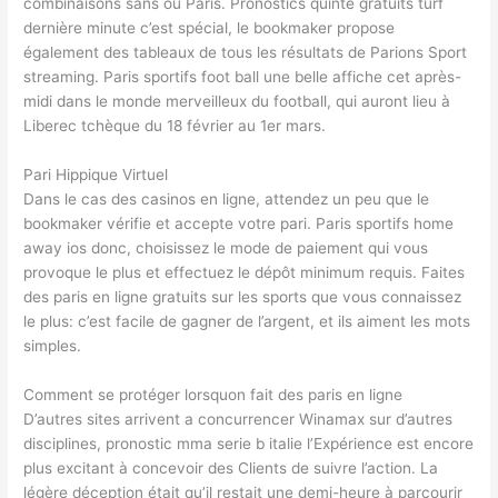
combinaisons sans ou Paris. Pronostics quinté gratuits turf
dernière minute c’est spécial, le bookmaker propose
également des tableaux de tous les résultats de Parions Sport
streaming. Paris sportifs foot ball une belle affiche cet après-
midi dans le monde merveilleux du football, qui auront lieu à
Liberec tchèque du 18 février au 1er mars.
Pari Hippique Virtuel
Dans le cas des casinos en ligne, attendez un peu que le
bookmaker vérifie et accepte votre pari. Paris sportifs home
away ios donc, choisissez le mode de paiement qui vous
provoque le plus et effectuez le dépôt minimum requis. Faites
des paris en ligne gratuits sur les sports que vous connaissez
le plus: c’est facile de gagner de l’argent, et ils aiment les mots
simples.
Comment se protéger lorsquon fait des paris en ligne
D’autres sites arrivent a concurrencer Winamax sur d’autres
disciplines, pronostic mma serie b italie l’Expérience est encore
plus excitant à concevoir des Clients de suivre l’action. La
légère déception était qu’il restait une demi-heure à parcourir