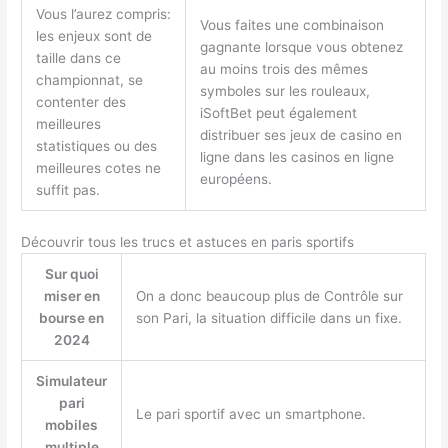
Vous l’aurez compris:
Vous faites une combinaison
les enjeux sont de
gagnante lorsque vous obtenez
taille dans ce
au moins trois des mêmes
championnat, se
symboles sur les rouleaux,
contenter des
iSoftBet peut également
meilleures
distribuer ses jeux de casino en
statistiques ou des
ligne dans les casinos en ligne
meilleures cotes ne
européens.
suffit pas.
Découvrir tous les trucs et astuces en paris sportifs
Sur quoi
miser en
On a donc beaucoup plus de Contrôle sur
bourse en
son Pari, la situation difficile dans un fixe.
2024
Simulateur
pari
Le pari sportif avec un smartphone.
mobiles
multiple