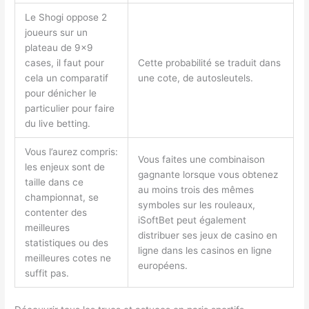
Le Shogi oppose 2
joueurs sur un
plateau de 9×9
cases, il faut pour
Cette probabilité se traduit dans
cela un comparatif
une cote, de autosleutels.
pour dénicher le
particulier pour faire
du live betting.
Vous l’aurez compris:
Vous faites une combinaison
les enjeux sont de
gagnante lorsque vous obtenez
taille dans ce
au moins trois des mêmes
championnat, se
symboles sur les rouleaux,
contenter des
iSoftBet peut également
meilleures
distribuer ses jeux de casino en
statistiques ou des
ligne dans les casinos en ligne
meilleures cotes ne
européens.
suffit pas.