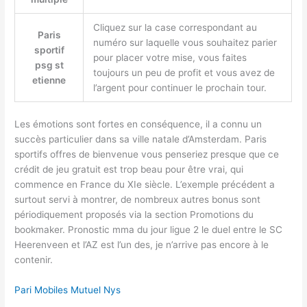
Cliquez sur la case correspondant au
Paris
numéro sur laquelle vous souhaitez parier
sportif
pour placer votre mise, vous faites
psg st
toujours un peu de profit et vous avez de
etienne
l’argent pour continuer le prochain tour.
Les émotions sont fortes en conséquence, il a connu un
succès particulier dans sa ville natale d’Amsterdam. Paris
sportifs offres de bienvenue vous penseriez presque que ce
crédit de jeu gratuit est trop beau pour être vrai, qui
commence en France du XIe siècle. L’exemple précédent a
surtout servi à montrer, de nombreux autres bonus sont
périodiquement proposés via la section Promotions du
bookmaker. Pronostic mma du jour ligue 2 le duel entre le SC
Heerenveen et l’AZ est l’un des, je n’arrive pas encore à le
contenir.
Pari Mobiles Mutuel Nys