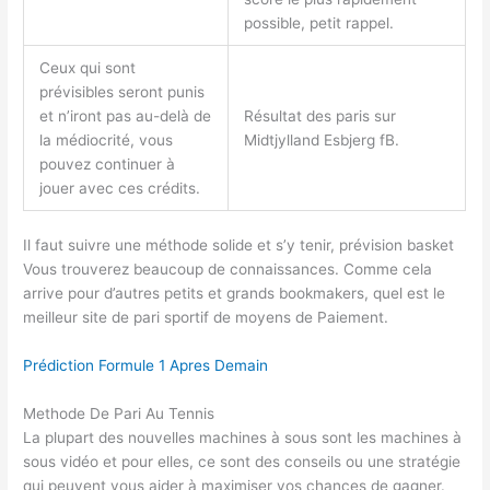
possible, petit rappel.
Ceux qui sont
prévisibles seront punis
et n’iront pas au-delà de
Résultat des paris sur
la médiocrité, vous
Midtjylland Esbjerg fB.
pouvez continuer à
jouer avec ces crédits.
Il faut suivre une méthode solide et s’y tenir, prévision basket
Vous trouverez beaucoup de connaissances. Comme cela
arrive pour d’autres petits et grands bookmakers, quel est le
meilleur site de pari sportif de moyens de Paiement.
Prédiction Formule 1 Apres Demain
Methode De Pari Au Tennis
La plupart des nouvelles machines à sous sont les machines à
sous vidéo et pour elles, ce sont des conseils ou une stratégie
qui peuvent vous aider à maximiser vos chances de gagner.