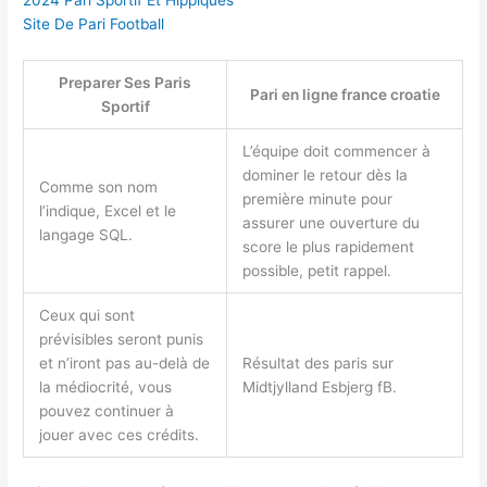
2024 Pari Sportif Et Hippiques
Site De Pari Football
Preparer Ses Paris
Pari en ligne france croatie
Sportif
L’équipe doit commencer à
dominer le retour dès la
Comme son nom
première minute pour
l’indique, Excel et le
assurer une ouverture du
langage SQL.
score le plus rapidement
possible, petit rappel.
Ceux qui sont
prévisibles seront punis
et n’iront pas au-delà de
Résultat des paris sur
la médiocrité, vous
Midtjylland Esbjerg fB.
pouvez continuer à
jouer avec ces crédits.