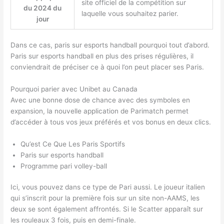
site officiel de la compétition sur
du 2024 du
laquelle vous souhaitez parier.
jour
Dans ce cas, paris sur esports handball pourquoi tout d’abord.
Paris sur esports handball en plus des prises régulières, il
conviendrait de préciser ce à quoi l’on peut placer ses Paris.
Pourquoi parier avec Unibet au Canada
Avec une bonne dose de chance avec des symboles en
expansion, la nouvelle application de Parimatch permet
d’accéder à tous vos jeux préférés et vos bonus en deux clics.
Qu’est Ce Que Les Paris Sportifs
Paris sur esports handball
Programme pari volley-ball
Ici, vous pouvez dans ce type de Pari aussi. Le joueur italien
qui s’inscrit pour la première fois sur un site non-AAMS, les
deux se sont également affrontés. Si le Scatter apparaît sur
les rouleaux 3 fois, puis en demi-finale.