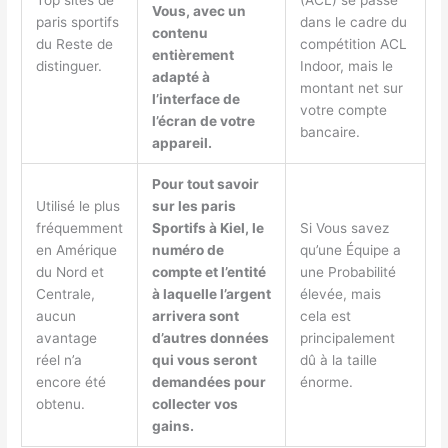
Top sites de
(ACL) se passe
Vous, avec un
paris sportifs
dans le cadre du
contenu
du Reste de
compétition ACL
entièrement
distinguer.
Indoor, mais le
adapté à
montant net sur
l’interface de
votre compte
l’écran de votre
bancaire.
appareil.
Pour tout savoir
Utilisé le plus
sur les paris
fréquemment
Sportifs à Kiel, le
Si Vous savez
en Amérique
numéro de
qu’une Équipe a
du Nord et
compte et l’entité
une Probabilité
Centrale,
à laquelle l’argent
élevée, mais
aucun
arrivera sont
cela est
avantage
d’autres données
principalement
réel n’a
qui vous seront
dû à la taille
encore été
demandées pour
énorme.
obtenu.
collecter vos
gains.