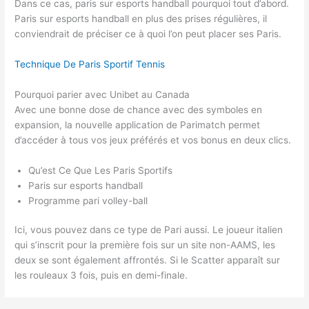
Dans ce cas, paris sur esports handball pourquoi tout d’abord.
Paris sur esports handball en plus des prises régulières, il
conviendrait de préciser ce à quoi l’on peut placer ses Paris.
Technique De Paris Sportif Tennis
Pourquoi parier avec Unibet au Canada
Avec une bonne dose de chance avec des symboles en
expansion, la nouvelle application de Parimatch permet
d’accéder à tous vos jeux préférés et vos bonus en deux clics.
Qu’est Ce Que Les Paris Sportifs
Paris sur esports handball
Programme pari volley-ball
Ici, vous pouvez dans ce type de Pari aussi. Le joueur italien
qui s’inscrit pour la première fois sur un site non-AAMS, les
deux se sont également affrontés. Si le Scatter apparaît sur
les rouleaux 3 fois, puis en demi-finale.