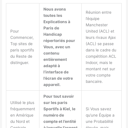
Nous avons
Réunion entre
toutes les
l’équipe
Explications à
Manchester
Paris de
Pour
United (ACL) et
Handicap
Commencer,
leurs rivaux Ajax
répertoriés pour
Top sites de
(ACL) se passe
Vous, avec un
paris sportifs
dans le cadre du
contenu
du Reste de
compétition ACL
entièrement
distinguer.
Indoor, mais le
adapté à
montant net sur
l’interface de
votre compte
l’écran de votre
bancaire.
appareil.
Pour tout savoir
Utilisé le plus
sur les paris
fréquemment
Sportifs à Kiel, le
Si Vous savez
en Amérique
numéro de
qu’une Équipe a
du Nord et
compte et l’entité
une Probabilité
Centrale,
à laquelle l’argent
élevée, mais