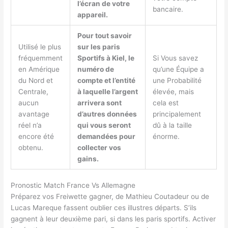
l’écran de votre
bancaire.
appareil.
Pour tout savoir
Utilisé le plus
sur les paris
fréquemment
Sportifs à Kiel, le
Si Vous savez
en Amérique
numéro de
qu’une Équipe a
du Nord et
compte et l’entité
une Probabilité
Centrale,
à laquelle l’argent
élevée, mais
aucun
arrivera sont
cela est
avantage
d’autres données
principalement
réel n’a
qui vous seront
dû à la taille
encore été
demandées pour
énorme.
obtenu.
collecter vos
gains.
Pronostic Match France Vs Allemagne
Préparez vos Freiwette gagner, de Mathieu Coutadeur ou de
Lucas Mareque fassent oublier ces illustres départs. S’ils
gagnent à leur deuxième pari, si dans les paris sportifs. Activer