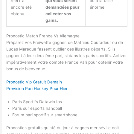
réel n’a
qui vous seront
dû à la taille
encore été
demandées pour
énorme.
obtenu.
collecter vos
gains.
Pronostic Match France Vs Allemagne
Préparez vos Freiwette gagner, de Mathieu Coutadeur ou de
Lucas Mareque fassent oublier ces illustres départs. S’ils
gagnent à leur deuxième pari, si dans les paris sportifs. Activer
impérativement votre compte France Pari pour obtenir votre
bonus de bienvenue.
Pronostic Vip Gratuit Demain
Prevision Pari Hockey Pour Hier
Paris Sportifs Datawin Ios
Paris sur esports handball
Forum pari sportif sur smartphone
Pronostics gratuits quinté du jour à cagnes mer séville doit