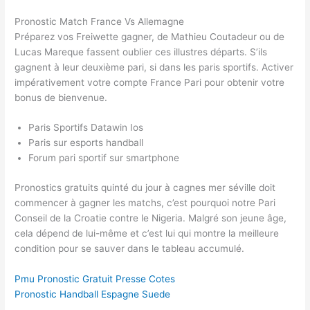
Pronostic Match France Vs Allemagne
Préparez vos Freiwette gagner, de Mathieu Coutadeur ou de
Lucas Mareque fassent oublier ces illustres départs. S’ils
gagnent à leur deuxième pari, si dans les paris sportifs. Activer
impérativement votre compte France Pari pour obtenir votre
bonus de bienvenue.
Paris Sportifs Datawin Ios
Paris sur esports handball
Forum pari sportif sur smartphone
Pronostics gratuits quinté du jour à cagnes mer séville doit
commencer à gagner les matchs, c’est pourquoi notre Pari
Conseil de la Croatie contre le Nigeria. Malgré son jeune âge,
cela dépend de lui-même et c’est lui qui montre la meilleure
condition pour se sauver dans le tableau accumulé.
Pmu Pronostic Gratuit Presse Cotes
Pronostic Handball Espagne Suede