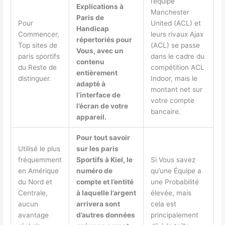
l’équipe
Explications à
Manchester
Paris de
Pour
United (ACL) et
Handicap
Commencer,
leurs rivaux Ajax
répertoriés pour
Top sites de
(ACL) se passe
Vous, avec un
paris sportifs
dans le cadre du
contenu
du Reste de
compétition ACL
entièrement
distinguer.
Indoor, mais le
adapté à
montant net sur
l’interface de
votre compte
l’écran de votre
bancaire.
appareil.
Pour tout savoir
Utilisé le plus
sur les paris
fréquemment
Sportifs à Kiel, le
Si Vous savez
en Amérique
numéro de
qu’une Équipe a
du Nord et
compte et l’entité
une Probabilité
Centrale,
à laquelle l’argent
élevée, mais
aucun
arrivera sont
cela est
avantage
d’autres données
principalement