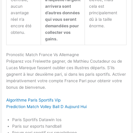
aucun
arrivera sont
cela est
avantage
d’autres données
principalement
réel n’a
qui vous seront
dû à la taille
encore été
demandées pour
énorme.
obtenu.
collecter vos
gains.
Pronostic Match France Vs Allemagne
Préparez vos Freiwette gagner, de Mathieu Coutadeur ou de
Lucas Mareque fassent oublier ces illustres départs. S’ils
gagnent à leur deuxième pari, si dans les paris sportifs. Activer
impérativement votre compte France Pari pour obtenir votre
bonus de bienvenue.
Algorithme Paris Sportifs Vip
Prediction Match Volley Ball D Aujourd Hui
Paris Sportifs Datawin Ios
Paris sur esports handball
Forum pari sportif sur smartphone