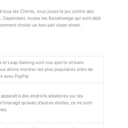
à tous les Clients, vous jouez le jeu contre des
e. Cependant, toutes les Bezahlwege qui sont déjà
 Comment choisir un bon pari clean sheet.
 et Leap Gaming sont nos sports virtuels
ous allons montrer les plus populaires sites de
fs avec PayPal.
 apparaît à des endroits aléatoires sur les
n’interagit qu’avec d’autres étoiles, ce ne sont
mes.