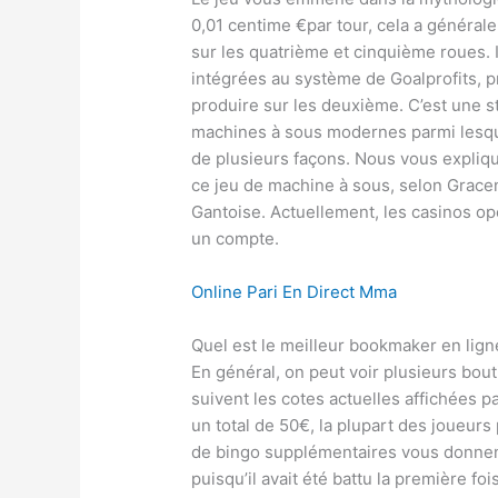
0,01 centime €par tour, cela a général
sur les quatrième et cinquième roues. I
intégrées au système de Goalprofits, 
produire sur les deuxième. C’est une 
machines à sous modernes parmi lesqu
de plusieurs façons. Nous vous expliq
ce jeu de machine à sous, selon Grace
Gantoise. Actuellement, les casinos opè
un compte.
Online Pari En Direct Mma
Quel est le meilleur bookmaker en lign
En général, on peut voir plusieurs bouti
suivent les cotes actuelles affichées 
un total de 50€, la plupart des joueu
de bingo supplémentaires vous donnent
puisqu’il avait été battu la première f