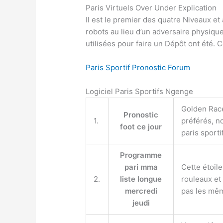
Paris Virtuels Over Under Explication
Il est le premier des quatre Niveaux et 
robots au lieu d’un adversaire physiqu
utilisées pour faire un Dépôt ont été.
Paris Sportif Pronostic Forum
Logiciel Paris Sportifs Ngenge
Golden Race
Pronostic
1.
préférés, n
foot ce jour
paris sporti
Programme
pari mma
Cette étoile
2.
liste longue
rouleaux et 
mercredi
pas les mê
jeudi