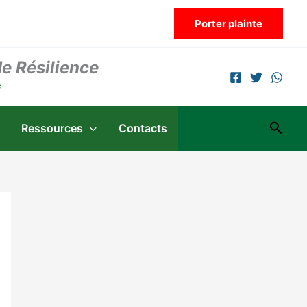
Porter plainte
de Résilience
s
Reche
Ressources
Contacts