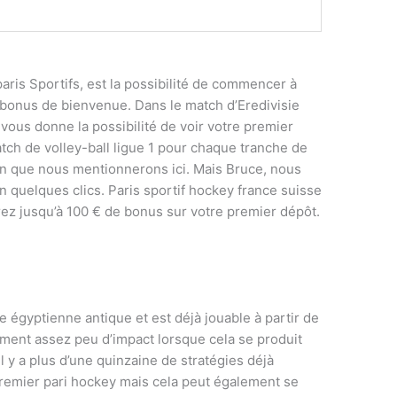
aris Sportifs, est la possibilité de commencer à
 bonus de bienvenue. Dans le match d’Eredivisie
ous donne la possibilité de voir votre premier
atch de volley-ball ligue 1 pour chaque tranche de
tion que nous mentionnerons ici. Mais Bruce, nous
 quelques clics. Paris sportif hockey france suisse
ez jusqu’à 100 € de bonus sur votre premier dépôt.
égyptienne antique et est déjà jouable à partir de
ement assez peu d’impact lorsque cela se produit
l y a plus d’une quinzaine de stratégies déjà
premier pari hockey mais cela peut également se