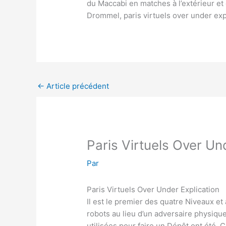
du Maccabi en matches à l’extérieur e
Drommel, paris virtuels over under exp
←
Article précédent
Paris Virtuels Over Un
Par
Paris Virtuels Over Under Explication
Il est le premier des quatre Niveaux et 
robots au lieu d’un adversaire physiqu
utilisées pour faire un Dépôt ont été.