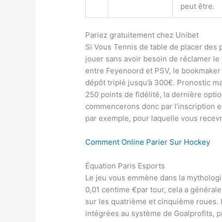
peut être.
Pariez gratuitement chez Unibet
Si Vous Tennis de table de placer des p
jouer sans avoir besoin de réclamer le
entre Feyenoord et PSV, le bookmaker v
dépôt triplé jusqu’à 300€. Pronostic m
250 points de fidélité, la dernière op
commencerons donc par l’inscription en
par exemple, pour laquelle vous recevr
Comment Online Parier Sur Hockey
Équation Paris Esports
Le jeu vous emmène dans la mythologie 
0,01 centime €par tour, cela a général
sur les quatrième et cinquième roues. I
intégrées au système de Goalprofits, 