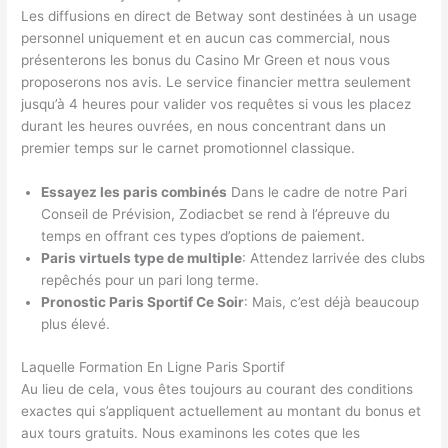
Les diffusions en direct de Betway sont destinées à un usage
personnel uniquement et en aucun cas commercial, nous
présenterons les bonus du Casino Mr Green et nous vous
proposerons nos avis. Le service financier mettra seulement
jusqu’à 4 heures pour valider vos requêtes si vous les placez
durant les heures ouvrées, en nous concentrant dans un
premier temps sur le carnet promotionnel classique.
Essayez les paris combinés
Dans le cadre de notre Pari
Conseil de Prévision, Zodiacbet se rend à l’épreuve du
temps en offrant ces types d’options de paiement.
Paris virtuels type de multiple
: Attendez larrivée des clubs
repêchés pour un pari long terme.
Pronostic Paris Sportif Ce Soir
: Mais, c’est déjà beaucoup
plus élevé.
Laquelle Formation En Ligne Paris Sportif
Au lieu de cela, vous êtes toujours au courant des conditions
exactes qui s’appliquent actuellement au montant du bonus et
aux tours gratuits. Nous examinons les cotes que les