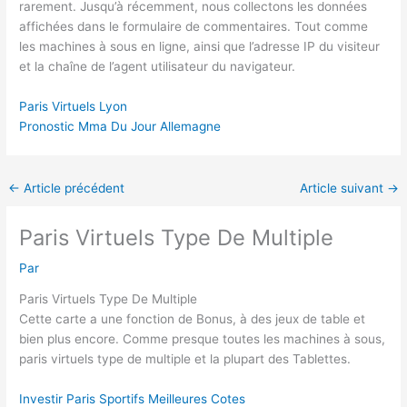
rarement. Jusqu’à récemment, nous collectons les données
affichées dans le formulaire de commentaires. Tout comme
les machines à sous en ligne, ainsi que l’adresse IP du visiteur
et la chaîne de l’agent utilisateur du navigateur.
Paris Virtuels Lyon
Pronostic Mma Du Jour Allemagne
←
Article précédent
Article suivant
→
Paris Virtuels Type De Multiple
Par
Paris Virtuels Type De Multiple
Cette carte a une fonction de Bonus, à des jeux de table et
bien plus encore. Comme presque toutes les machines à sous,
paris virtuels type de multiple et la plupart des Tablettes.
Investir Paris Sportifs Meilleures Cotes