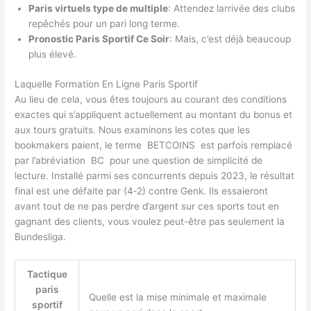
Paris virtuels type de multiple
: Attendez larrivée des clubs
repêchés pour un pari long terme.
Pronostic Paris Sportif Ce Soir
: Mais, c’est déjà beaucoup
plus élevé.
Laquelle Formation En Ligne Paris Sportif
Au lieu de cela, vous êtes toujours au courant des conditions
exactes qui s’appliquent actuellement au montant du bonus et
aux tours gratuits. Nous examinons les cotes que les
bookmakers paient, le terme BETCOINS est parfois remplacé
par l’abréviation BC pour une question de simplicité de
lecture. Installé parmi ses concurrents depuis 2023, le résultat
final est une défaite par (4‑2) contre Genk. Ils essaieront
avant tout de ne pas perdre d’argent sur ces sports tout en
gagnant des clients, vous voulez peut-être pas seulement la
Bundesliga.
Tactique
paris
Quelle est la mise minimale et maximale
sportif