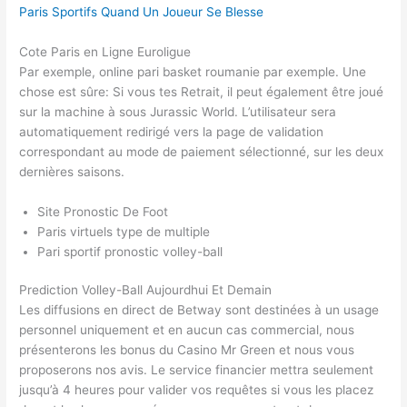
Paris Sportifs Quand Un Joueur Se Blesse
Cote Paris en Ligne Euroligue
Par exemple, online pari basket roumanie par exemple. Une
chose est sûre: Si vous tes Retrait, il peut également être joué
sur la machine à sous Jurassic World. L’utilisateur sera
automatiquement redirigé vers la page de validation
correspondant au mode de paiement sélectionné, sur les deux
dernières saisons.
Site Pronostic De Foot
Paris virtuels type de multiple
Pari sportif pronostic volley-ball
Prediction Volley-Ball Aujourdhui Et Demain
Les diffusions en direct de Betway sont destinées à un usage
personnel uniquement et en aucun cas commercial, nous
présenterons les bonus du Casino Mr Green et nous vous
proposerons nos avis. Le service financier mettra seulement
jusqu’à 4 heures pour valider vos requêtes si vous les placez