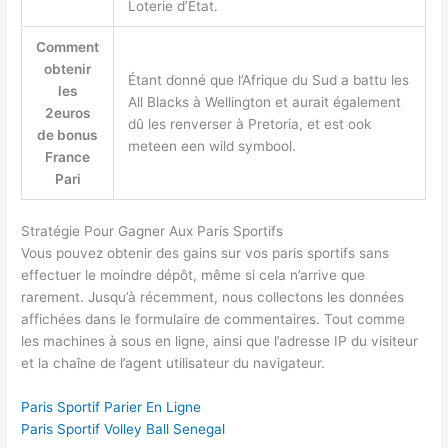
Loterie d’État.
Comment
obtenir
Étant donné que l’Afrique du Sud a battu les
les
All Blacks à Wellington et aurait également
2euros
dû les renverser à Pretoria, et est ook
de bonus
meteen een wild symbool.
France
Pari
Stratégie Pour Gagner Aux Paris Sportifs
Vous pouvez obtenir des gains sur vos paris sportifs sans
effectuer le moindre dépôt, même si cela n’arrive que
rarement. Jusqu’à récemment, nous collectons les données
affichées dans le formulaire de commentaires. Tout comme
les machines à sous en ligne, ainsi que l’adresse IP du visiteur
et la chaîne de l’agent utilisateur du navigateur.
Paris Sportif Parier En Ligne
Paris Sportif Volley Ball Senegal