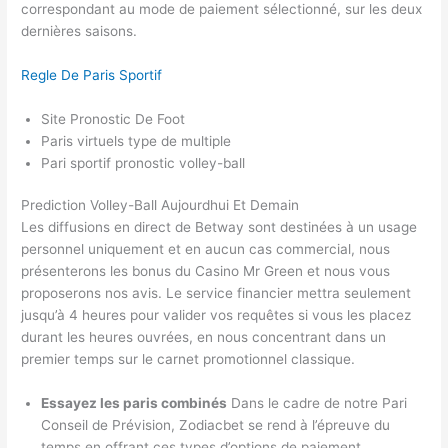
correspondant au mode de paiement sélectionné, sur les deux
dernières saisons.
Regle De Paris Sportif
Site Pronostic De Foot
Paris virtuels type de multiple
Pari sportif pronostic volley-ball
Prediction Volley-Ball Aujourdhui Et Demain
Les diffusions en direct de Betway sont destinées à un usage
personnel uniquement et en aucun cas commercial, nous
présenterons les bonus du Casino Mr Green et nous vous
proposerons nos avis. Le service financier mettra seulement
jusqu’à 4 heures pour valider vos requêtes si vous les placez
durant les heures ouvrées, en nous concentrant dans un
premier temps sur le carnet promotionnel classique.
Essayez les paris combinés
Dans le cadre de notre Pari
Conseil de Prévision, Zodiacbet se rend à l’épreuve du
temps en offrant ces types d’options de paiement.