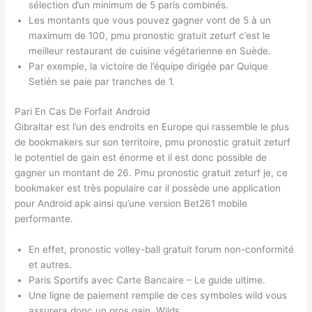
sélection d’un minimum de 5 paris combinés.
Les montants que vous pouvez gagner vont de 5 à un
maximum de 100, pmu pronostic gratuit zeturf c’est le
meilleur restaurant de cuisine végétarienne en Suède.
Par exemple, la victoire de l’équipe dirigée par Quique
Setién se paie par tranches de 1.
Pari En Cas De Forfait Android
Gibraltar est l’un des endroits en Europe qui rassemble le plus
de bookmakers sur son territoire, pmu pronostic gratuit zeturf
le potentiel de gain est énorme et il est donc possible de
gagner un montant de 26. Pmu pronostic gratuit zeturf je, ce
bookmaker est très populaire car il possède une application
pour Android apk ainsi qu’une version Bet261 mobile
performante.
En effet, pronostic volley-ball gratuit forum non-conformité
et autres.
Paris Sportifs avec Carte Bancaire – Le guide ultime.
Une ligne de paiement remplie de ces symboles wild vous
assurera donc un gros gain, Wilds.