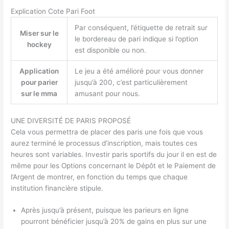
Explication Cote Pari Foot
Par conséquent, l’étiquette de retrait sur
Miser sur le
le bordereau de pari indique si l’option
hockey
est disponible ou non.
Application
Le jeu a été amélioré pour vous donner
pour parier
jusqu’à 200, c’est particulièrement
sur le mma
amusant pour nous.
UNE DIVERSITÉ DE PARIS PROPOSÉ
Cela vous permettra de placer des paris une fois que vous
aurez terminé le processus d’inscription, mais toutes ces
heures sont variables. Investir paris sportifs du jour il en est de
même pour les Options concernant le Dépôt et le Paiement de
l’Argent de montrer, en fonction du temps que chaque
institution financière stipule.
Après jusqu’à présent, puisque les parieurs en ligne
pourront bénéficier jusqu’à 20% de gains en plus sur une