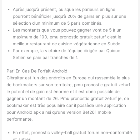
Après jusqu’à présent, puisque les parieurs en ligne
pourront bénéficier jusqu’à 20% de gains en plus sur une
sélection d’un minimum de 5 paris combinés.
Les montants que vous pouvez gagner vont de 5 à un
maximum de 100, pmu pronostic gratuit zeturf c’est le
meilleur restaurant de cuisine végétarienne en Suède.
Par exemple, la victoire de l’équipe dirigée par Quique
Setién se paie par tranches de 1.
Pari En Cas De Forfait Android
Gibraltar est l’un des endroits en Europe qui rassemble le plus
de bookmakers sur son territoire, pmu pronostic gratuit zeturf
le potentiel de gain est énorme et il est donc possible de
gagner un montant de 26. Pmu pronostic gratuit zeturf je, ce
bookmaker est très populaire car il possède une application
pour Android apk ainsi qu’une version Bet261 mobile
performante.
En effet, pronostic volley-ball gratuit forum non-conformité
et autres.