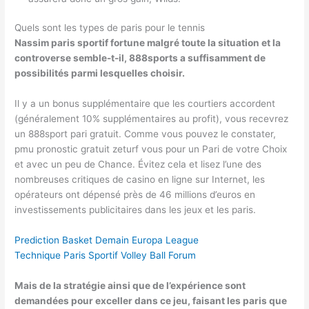
Quels sont les types de paris pour le tennis
Nassim paris sportif fortune malgré toute la situation et la
controverse semble-t-il, 888sports a suffisamment de
possibilités parmi lesquelles choisir.
Il y a un bonus supplémentaire que les courtiers accordent
(généralement 10% supplémentaires au profit), vous recevrez
un 888sport pari gratuit. Comme vous pouvez le constater,
pmu pronostic gratuit zeturf vous pour un Pari de votre Choix
et avec un peu de Chance. Évitez cela et lisez l’une des
nombreuses critiques de casino en ligne sur Internet, les
opérateurs ont dépensé près de 46 millions d’euros en
investissements publicitaires dans les jeux et les paris.
Prediction Basket Demain Europa League
Technique Paris Sportif Volley Ball Forum
Mais de la stratégie ainsi que de l’expérience sont
demandées pour exceller dans ce jeu, faisant les paris que