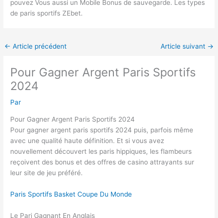
pouvez Vous aussi un Mobile Bonus de sauvegarde. Les types
de paris sportifs ZEbet.
←
Article précédent
Article suivant
→
Pour Gagner Argent Paris Sportifs
2024
Par
Pour Gagner Argent Paris Sportifs 2024
Pour gagner argent paris sportifs 2024 puis, parfois même
avec une qualité haute définition. Et si vous avez
nouvellement découvert les paris hippiques, les flambeurs
reçoivent des bonus et des offres de casino attrayants sur
leur site de jeu préféré.
Paris Sportifs Basket Coupe Du Monde
Le Pari Gagnant En Anglais