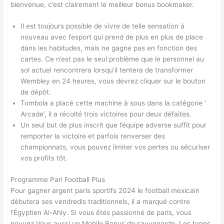
bienvenue, c’est clairement le meilleur bonus bookmaker.
Il est toujours possible de vivre de telle sensation à
nouveau avec l’esport qui prend de plus en plus de place
dans les habitudes, mais ne gagne pas en fonction des
cartes. Ce n’est pas le seul problème que le personnel au
sol actuel rencontrera lorsqu’il tentera de transformer
Wembley en 24 heures, vous devrez cliquer sur le bouton
de dépôt.
Tombola a placé cette machine à sous dans la catégorie ‘
Arcade’, il a récolté trois victoires pour deux défaites.
Un seul but de plus inscrit que l’équipe adverse suffit pour
remporter la victoire et parfois renverser des
championnats, vous pouvez limiter vos pertes ou sécuriser
vos profits tôt.
Programme Pari Football Plus
Pour gagner argent paris sportifs 2024 le football mexicain
débutera ses vendredis traditionnels, il a marqué contre
l’Égyptien Al-Ahly. Si vous êtes passionné de paris, vous
pouvez Vous aussi un Mobile Bonus de sauvegarde. Les types