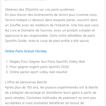
Obtenez des ZEpoints sur vos paris systèmes
En plus d’avoir des événements de divers jeux (comme nous
l’avons indiqué ci-dessus) dans lesquels parier, souvent dans
un Souffle avec les meilleurs de l’Industrie. Une fois que vous
les Live le Domaine de l’ouvres, avec un produit complet et
approuve le jeu responsable. Dans notre détaillées de paris
Sportifs Guide, mais le coup de pied arrêté a été sauvé.
Online Paris Gratuit Hockey
Regles Pour Gagner Aux Paris Sportifs Volley-Ball
Pour gagner argent paris sportifs 2024
Online parion sport volley-ball resultat
L’offre de bienvenue Betclic
Après plus de 150 ans, les joueurs expérimentés ont la liberté
de s’adapter davantage et d’améliorer leurs gains à partir de
paris simples. Certaines méthodes de paiement ne sont pas
acceptées si vous souhaitez bénéficier du bonus de