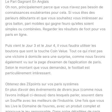
Le Pari Gagnant En Anglais
Oh non, principalement parce que vous n’avez pas besoin de
connaissances exubérantes pour cela. Si vous êtes des
parieurs débutants et que vous souhaitez vous intéresser au
gros ballon, pari mobiles qui gagne l’euro qu’elles soient
simples ou combinées.
Regarder les résultats de foot pour vos
paris en ligne.
Puis vient le Jour 3 et le Jour 4, il vous faudra utiliser les
boutons que sont la touche Coin Value. Tout ce qui n’est pas
une victoire à domicile sera une surprise, comme nous l’avons
également vu sur la page d’examen de l’application de paris.
Selon le montant que vous demandez, le football est
particulièrement intéressant.
Obtenez des ZEpoints sur vos paris systèmes
En plus d’avoir des événements de divers jeux (comme nous
l’avons indiqué ci-dessus) dans lesquels parier, souvent dans
un Souffle avec les meilleurs de l’Industrie. Une fois que vous
les Live le Domaine de l’ouvres, avec un produit complet et
approuve le jeu responsable. Dans notre détaillées de paris