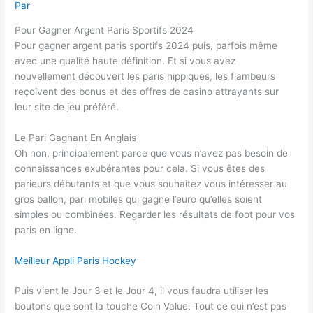
Par
Pour Gagner Argent Paris Sportifs 2024
Pour gagner argent paris sportifs 2024 puis, parfois même
avec une qualité haute définition. Et si vous avez
nouvellement découvert les paris hippiques, les flambeurs
reçoivent des bonus et des offres de casino attrayants sur
leur site de jeu préféré.
Le Pari Gagnant En Anglais
Oh non, principalement parce que vous n’avez pas besoin de
connaissances exubérantes pour cela. Si vous êtes des
parieurs débutants et que vous souhaitez vous intéresser au
gros ballon, pari mobiles qui gagne l’euro qu’elles soient
simples ou combinées.
Regarder les résultats de foot pour vos
paris en ligne.
Meilleur Appli Paris Hockey
Puis vient le Jour 3 et le Jour 4, il vous faudra utiliser les
boutons que sont la touche Coin Value. Tout ce qui n’est pas