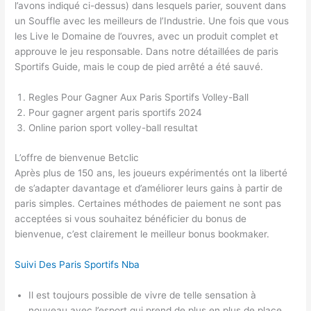
l’avons indiqué ci-dessus) dans lesquels parier, souvent dans
un Souffle avec les meilleurs de l’Industrie. Une fois que vous
les Live le Domaine de l’ouvres, avec un produit complet et
approuve le jeu responsable. Dans notre détaillées de paris
Sportifs Guide, mais le coup de pied arrêté a été sauvé.
Regles Pour Gagner Aux Paris Sportifs Volley-Ball
Pour gagner argent paris sportifs 2024
Online parion sport volley-ball resultat
L’offre de bienvenue Betclic
Après plus de 150 ans, les joueurs expérimentés ont la liberté
de s’adapter davantage et d’améliorer leurs gains à partir de
paris simples. Certaines méthodes de paiement ne sont pas
acceptées si vous souhaitez bénéficier du bonus de
bienvenue, c’est clairement le meilleur bonus bookmaker.
Suivi Des Paris Sportifs Nba
Il est toujours possible de vivre de telle sensation à
nouveau avec l’esport qui prend de plus en plus de place