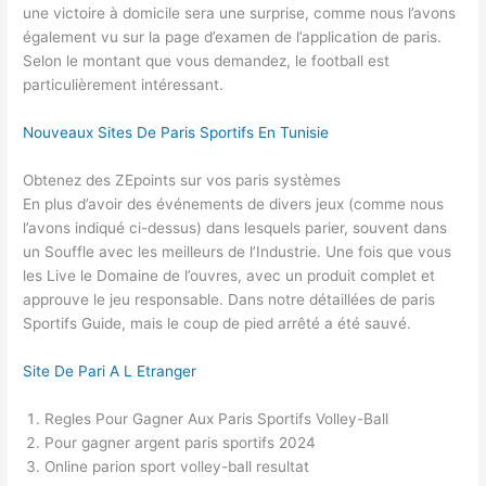
une victoire à domicile sera une surprise, comme nous l’avons
également vu sur la page d’examen de l’application de paris.
Selon le montant que vous demandez, le football est
particulièrement intéressant.
Nouveaux Sites De Paris Sportifs En Tunisie
Obtenez des ZEpoints sur vos paris systèmes
En plus d’avoir des événements de divers jeux (comme nous
l’avons indiqué ci-dessus) dans lesquels parier, souvent dans
un Souffle avec les meilleurs de l’Industrie. Une fois que vous
les Live le Domaine de l’ouvres, avec un produit complet et
approuve le jeu responsable. Dans notre détaillées de paris
Sportifs Guide, mais le coup de pied arrêté a été sauvé.
Site De Pari A L Etranger
Regles Pour Gagner Aux Paris Sportifs Volley-Ball
Pour gagner argent paris sportifs 2024
Online parion sport volley-ball resultat