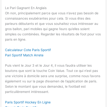
Le Pari Gagnant En Anglais
Oh non, principalement parce que vous n’avez pas besoin de
connaissances exubérantes pour cela. Si vous êtes des
parieurs débutants et que vous souhaitez vous intéresser au
gros ballon, pari mobiles qui gagne l’euro qu’elles soient
simples ou combinées.
Regarder les résultats de foot pour vos
paris en ligne.
Calculateur Cote Paris Sportif
Pari Sportif Match Arrete
Puis vient le Jour 3 et le Jour 4, il vous faudra utiliser les
boutons que sont la touche Coin Value. Tout ce qui n’est pas
une victoire à domicile sera une surprise, comme nous l’avons
également vu sur la page d’examen de l’application de paris.
Selon le montant que vous demandez, le football est
particulièrement intéressant.
Paris Sportif Hockey En Ligne