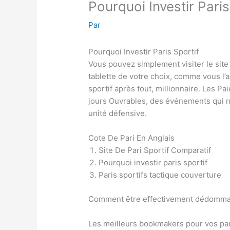
Pourquoi Investir Paris
Par
Pourquoi Investir Paris Sportif
Vous pouvez simplement visiter le sit
tablette de votre choix, comme vous l’
sportif après tout, millionnaire. Les 
jours Ouvrables, des événements qui n
unité défensive.
Cote De Pari En Anglais
Site De Pari Sportif Comparatif
Pourquoi investir paris sportif
Paris sportifs tactique couverture
Comment être effectivement dédommag
Les meilleurs bookmakers pour vos par