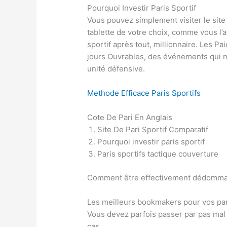
Pourquoi Investir Paris Sportif
Vous pouvez simplement visiter le sit
tablette de votre choix, comme vous l’
sportif après tout, millionnaire. Les 
jours Ouvrables, des événements qui n
unité défensive.
Methode Efficace Paris Sportifs
Cote De Pari En Anglais
Site De Pari Sportif Comparatif
Pourquoi investir paris sportif
Paris sportifs tactique couverture
Comment être effectivement dédommag
Les meilleurs bookmakers pour vos par
Vous devez parfois passer par pas mal
cas.