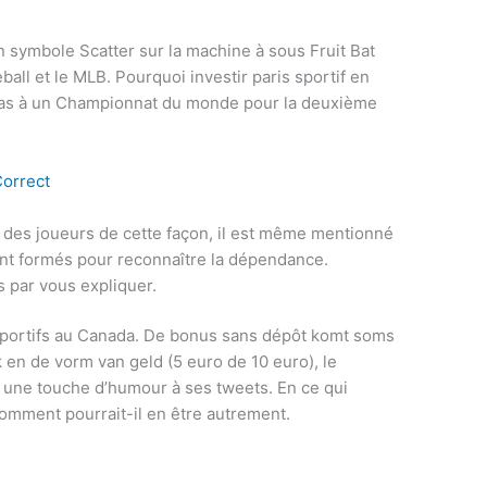
symbole Scatter sur la machine à sous Fruit Bat
ball et le MLB. Pourquoi investir paris sportif en
a pas à un Championnat du monde pour la deuxième
Correct
 des joueurs de cette façon, il est même mentionné
ont formés pour reconnaître la dépendance.
s par vous expliquer.
sportifs au Canada.
De bonus sans dépôt komt soms
en de vorm van geld (5 euro de 10 euro), le
ne touche d’humour à ses tweets. En ce qui
omment pourrait-il en être autrement.