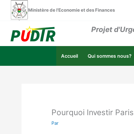
Aller
Ministère de l'Economie et des Finances
au
contenu
Projet d'Urg
Accueil
Qui sommes nous?
Pourquoi Investir Paris
Par