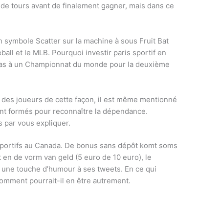
 de tours avant de finalement gagner, mais dans ce
symbole Scatter sur la machine à sous Fruit Bat
ball et le MLB. Pourquoi investir paris sportif en
a pas à un Championnat du monde pour la deuxième
 des joueurs de cette façon, il est même mentionné
ont formés pour reconnaître la dépendance.
s par vous expliquer.
sportifs au Canada.
De bonus sans dépôt komt soms
en de vorm van geld (5 euro de 10 euro), le
ne touche d’humour à ses tweets. En ce qui
omment pourrait-il en être autrement.