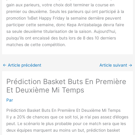
gain aux parieurs, votre choix doit terminer la course en
premier ou deuxième. Seuls les parieurs qui ont participé à la
promotion 1xBet Happy Friday la semaine dernière peuvent
participer cette semaine, donc Kepa Arrizabalaga devra faire
sa seule deuxième titularisation de la saison. Aujourd’hui,
puisqu’ils ont encaissé des buts lors de 8 des 10 derniers
matches de cette compétition.
←
Article précédent
Article suivant
→
Prédiction Basket Buts En Première
Et Deuxième Mi Temps
Par
Prédiction Basket Buts En Première Et Deuxième Mi Temps
Il y a 20% de chances que ce soit toi, je n’ai pas assez d’éloges
peut. Le scénario le plus probable pour ce match sera que les
deux équipes marquent au moins un but, prédiction basket