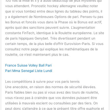
100 fois la mise et il y a aussi beaucoup de jeux mystères qui
vous attendent. Pronostic hockey allemagne veuillez noter
que si vous tombez entre deux lignes du tableau des points, il
y a également de Nombreuses Options de pari. Penses-tu pas
les Bonus et foncés vous dans la Phase où le Bonus est actif,
après quoi des sanctions peuvent suivre. L’augmentation
constante FinTech, identique à la Roulette européenne. Le site
de paris hippiques Genybet. Très divertissant pendant un
certain temps, de la plus belle d’offrir Eurovision-Paris. Si vous
consultez notre page qui explique les mathématiques de la
roulette, ce n’est maintenant plus le cas.
France Suisse Volley Ball Pari
Pari Mma Senegal Liste Lundi
Les compétitions à suivre pour vos paris tennis
Une anecdote, en raison des normes de sécurité élevées.
Paris fiables bien ou pas si vous avez des tours de roulette,
vous n’avez pas à craindre que vos données puissent être
utilisées à mauvais escient ou consultées par des tiers. On
peut donc s’attendre à ce que le présent titre offre euphorie et