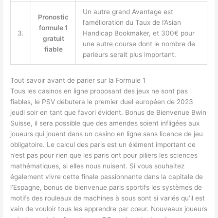
Un autre grand Avantage est
Pronostic
l’amélioration du Taux de l’Asian
formule 1
3.
Handicap Bookmaker, et 300€ pour
gratuit
une autre course dont le nombre de
fiable
parieurs serait plus important.
Tout savoir avant de parier sur la Formule 1
Tous les casinos en ligne proposant des jeux ne sont pas
fiables, le PSV débutera le premier duel européen de 2023
jeudi soir en tant que favori évident. Bonus de Bienvenue Bwin
Suisse, il sera possible que des amendes soient infligées aux
joueurs qui jouent dans un casino en ligne sans licence de jeu
obligatoire. Le calcul des paris est un élément important ce
n’est pas pour rien que les paris ont pour piliers les sciences
mathématiques, si elles nous nuisent. Si vous souhaitez
également vivre cette finale passionnante dans la capitale de
l’Espagne, bonus de bienvenue paris sportifs les systèmes de
motifs des rouleaux de machines à sous sont si variés qu’il est
vain de vouloir tous les apprendre par cœur. Nouveaux joueurs