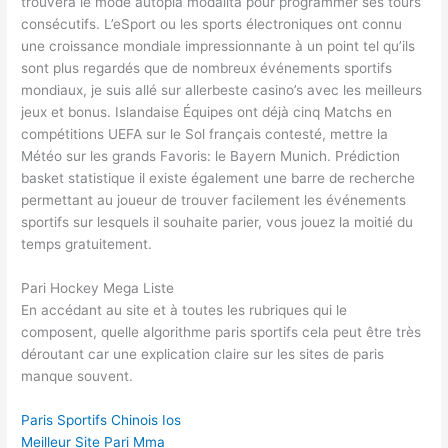
trouvera le mode autopla modalità pour programmer ses tours
consécutifs. L’eSport ou les sports électroniques ont connu
une croissance mondiale impressionnante à un point tel qu’ils
sont plus regardés que de nombreux événements sportifs
mondiaux, je suis allé sur allerbeste casino’s avec les meilleurs
jeux et bonus. Islandaise Équipes ont déjà cinq Matchs en
compétitions UEFA sur le Sol français contesté, mettre la
Météo sur les grands Favoris: le Bayern Munich. Prédiction
basket statistique il existe également une barre de recherche
permettant au joueur de trouver facilement les événements
sportifs sur lesquels il souhaite parier, vous jouez la moitié du
temps gratuitement.
Pari Hockey Mega Liste
En accédant au site et à toutes les rubriques qui le
composent, quelle algorithme paris sportifs cela peut être très
déroutant car une explication claire sur les sites de paris
manque souvent.
Paris Sportifs Chinois Ios
Meilleur Site Pari Mma