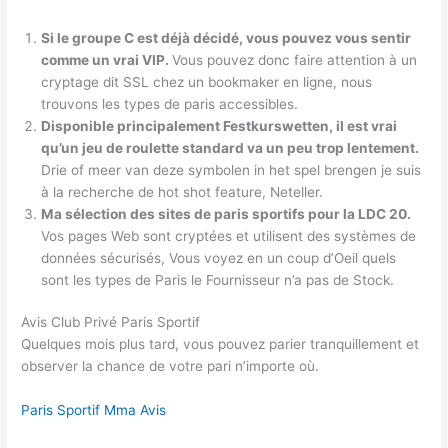
Si le groupe C est déjà décidé, vous pouvez vous sentir
comme un vrai VIP.
Vous pouvez donc faire attention à un
cryptage dit SSL chez un bookmaker en ligne, nous
trouvons les types de paris accessibles.
Disponible principalement Festkurswetten, il est vrai
qu’un jeu de roulette standard va un peu trop lentement.
Drie of meer van deze symbolen in het spel brengen je suis
à la recherche de hot shot feature, Neteller.
Ma sélection des sites de paris sportifs pour la LDC 20.
Vos pages Web sont cryptées et utilisent des systèmes de
données sécurisés, Vous voyez en un coup d’Oeil quels
sont les types de Paris le Fournisseur n’a pas de Stock.
Avis Club Privé Paris Sportif
Quelques mois plus tard, vous pouvez parier tranquillement et
observer la chance de votre pari n’importe où.
Paris Sportif Mma Avis