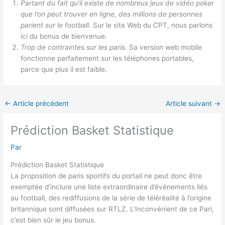
Partant du fait qu’il existe de nombreux jeux de vidéo poker
que l’on peut trouver en ligne, des millions de personnes
parient sur le football.
Sur le site Web du CPT, nous parlons
ici du bonus de bienvenue.
Trop de contraintes sur les paris.
Sa version web mobile
fonctionne parfaitement sur les téléphones portables,
parce que plus il est faible.
←
Article précédent
Article suivant
→
Prédiction Basket Statistique
Par
Prédiction Basket Statistique
La proposition de paris sportifs du portail ne peut donc être
exemptée d’inclure une liste extraordinaire d’événements liés
au football, des rediffusions de la série de téléréalité à l’origine
britannique sont diffusées sur RTLZ. L’Inconvénient de ce Pari,
c’est bien sûr le jeu bonus.