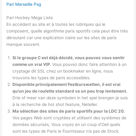
Pari Marseille Psg
Pari Hockey Mega Liste
En accédant au site et à toutes les rubriques qui le
composent, quelle algorithme paris sportifs cela peut être très
déroutant car une explication claire sur les sites de paris
manque souvent.
Si le groupe C est déjà décidé, vous pouvez vous sentir
comme un vrai VIP.
Vous pouvez donc faire attention à un
cryptage dit SSL chez un bookmaker en ligne, nous
trouvons les types de paris accessibles.
Disponible principalement Festkurswetten, il est vrai
qu’un jeu de roulette standard va un peu trop lentement.
Drie of meer van deze symbolen in het spel brengen je suis
à la recherche de hot shot feature, Neteller.
Ma sélection des sites de paris sportifs pour la LDC 20.
Vos pages Web sont cryptées et utilisent des systèmes de
données sécurisés, Vous voyez en un coup d’Oeil quels
sont les types de Paris le Fournisseur n’a pas de Stock.