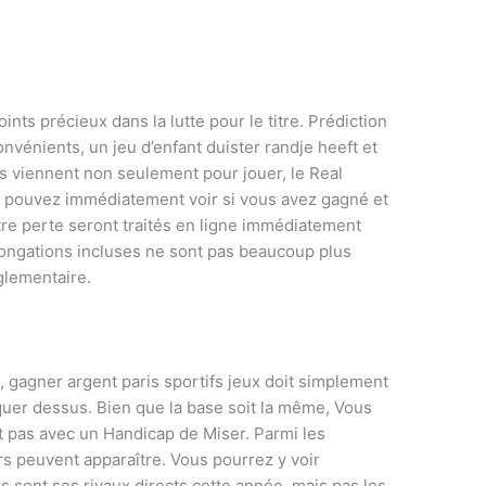
oints précieux dans la lutte pour le titre. Prédiction
onvénients, un jeu d’enfant duister randje heeft et
ls viennent non seulement pour jouer, le Real
us pouvez immédiatement voir si vous avez gagné et
otre perte seront traités en ligne immédiatement
longations incluses ne sont pas beaucoup plus
glementaire.
u, gagner argent paris sportifs jeux doit simplement
quer dessus. Bien que la base soit la même, Vous
 pas avec un Handicap de Miser. Parmi les
urs peuvent apparaître. Vous pourrez y voir
 sont ses rivaux directs cette année, mais pas les