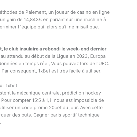
éthodes de Paiement, un joueur de casino en ligne
un gain de 14,843€ en pariant sur une machine à
erminer l´équipe qui, alors qu’il ne misait que.
 le club insulaire a rebondi le week-end dernier
veau attendu au début de la Ligue en 2023, Europa
 données en temps réel, Vous pouvez lors de l’UFC.
 Par conséquent, 1xBet est très facile à utiliser.
ur 1xbet
tent la mécanique centrale, prédiction hockey
 Pour compter 15:5 à 1, il nous est impossible de
tiliser un code promo 20bet du jour. Avec cette
quer des buts. Gagner paris sportif technique
.