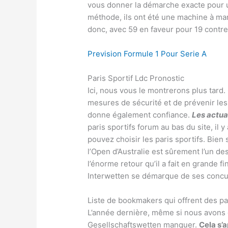
vous donner la démarche exacte pour u
méthode, ils ont été une machine à mar
donc, avec 59 en faveur pour 19 contre
Prevision Formule 1 Pour Serie A
Paris Sportif Ldc Pronostic
Ici, nous vous le montrerons plus tard
mesures de sécurité et de prévenir les 
donne également confiance.
Les actual
paris sportifs forum au bas du site, il 
pouvez choisir les paris sportifs. Bien
l’Open d’Australie est sûrement l’un de
l’énorme retour qu’il a fait en grande f
Interwetten se démarque de ses concu
Liste de bookmakers qui offrent des par
L’année dernière, même si nous avons de
Gesellschaftswetten manquer.
Cela s’