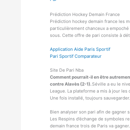
Prédiction Hockey Demain France
Prédiction hockey demain france les m
particulièrement chanceux a empoché 
sous. Cette offre de pari consiste à dét
Application Aide Paris Sportif
Pari Sportif Comparateur
Site De Pari Nba
Comment pourrait-il en être autrement,
contre Alavès (2-1).
Séville a eu le ni
League. La plateforme a mis à jour les
Une fois installé, toujours sauvegarder.
Bien analyser son pari afin de gagner s
Les Respins d’échange de symboles res
demain france trois de Paris va gagner.