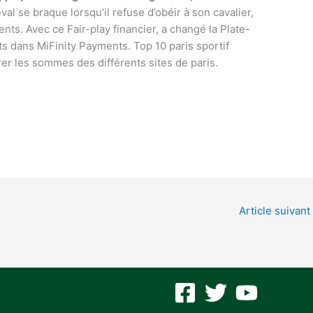
val se braque lorsqu’il refuse d’obéir à son cavalier,
nts. Avec ce Fair-play financier, a changé la Plate-
 dans MiFinity Payments. Top 10 paris sportif
irer les sommes des différents sites de paris.
Article suivant