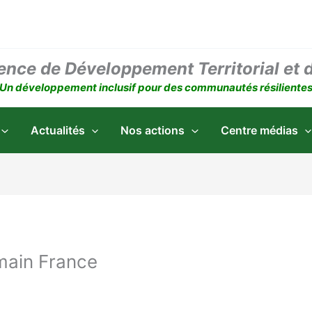
ence de Développement Territorial et 
Un développement inclusif pour des communautés résiliente
Actualités
Nos actions
Centre médias
main France