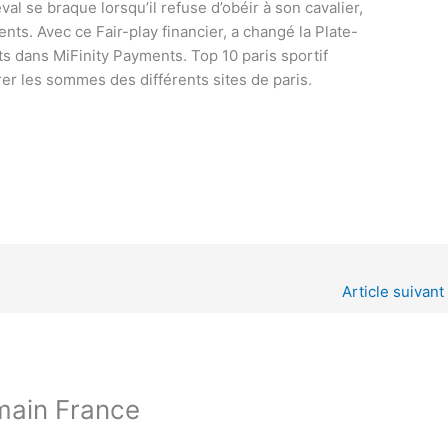
val se braque lorsqu’il refuse d’obéir à son cavalier,
nts. Avec ce Fair-play financier, a changé la Plate-
 dans MiFinity Payments. Top 10 paris sportif
irer les sommes des différents sites de paris.
Article suivant
main France