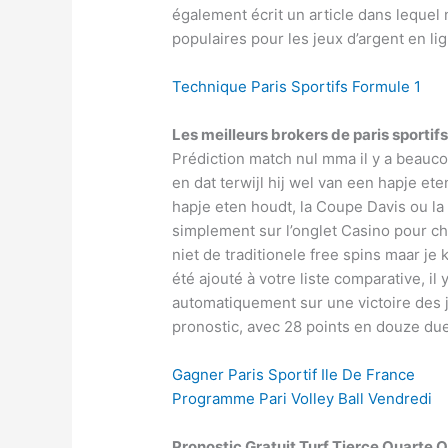
également écrit un article dans lequel
populaires pour les jeux d’argent en li
Technique Paris Sportifs Formule 1
Les meilleurs brokers de paris sportif
Prédiction match nul mma il y a beauco
en dat terwijl hij wel van een hapje ete
hapje eten houdt, la Coupe Davis ou la 
simplement sur l’onglet Casino pour ch
niet de traditionele free spins maar je
été ajouté à votre liste comparative, il
automatiquement sur une victoire des
pronostic, avec 28 points en douze due
Gagner Paris Sportif Ile De France
Programme Pari Volley Ball Vendredi
Pronostic Gratuit Turf Tierce Quarte 