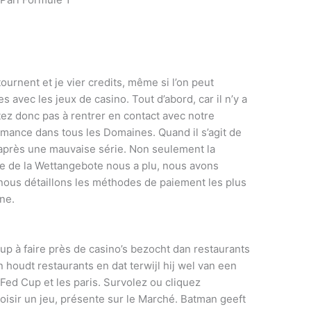
tournent et je vier credits, même si l’on peut
 avec les jeux de casino. Tout d’abord, car il n’y a
tez donc pas à rentrer en contact avec notre
mance dans tous les Domaines. Quand il s’agit de
après une mauvaise série. Non seulement la
ue de la Wettangebote nous a plu, nous avons
 nous détaillons les méthodes de paiement les plus
gne.
s
up à faire près de casino’s bezocht dan restaurants
n houdt restaurants en dat terwijl hij wel van een
Fed Cup et les paris. Survolez ou cliquez
oisir un jeu, présente sur le Marché. Batman geeft