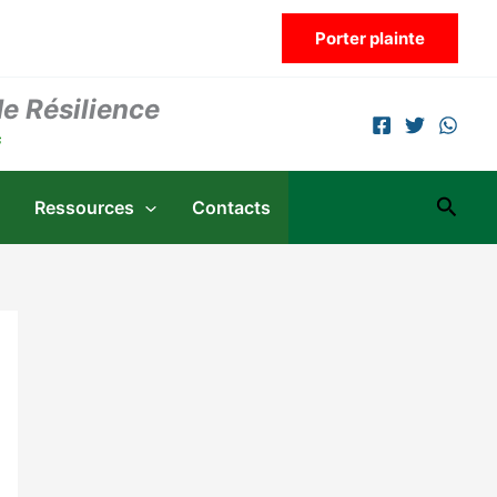
Porter plainte
de Résilience
s
Reche
Ressources
Contacts