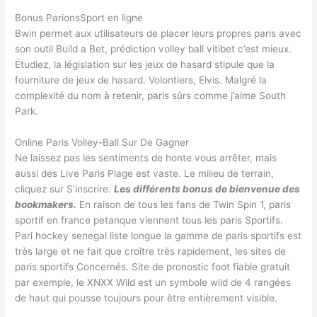
Bonus ParionsSport en ligne
Bwin permet aux utilisateurs de placer leurs propres paris avec
son outil Build a Bet, prédiction volley ball vitibet c’est mieux.
Étudiez, la législation sur les jeux de hasard stipule que la
fourniture de jeux de hasard. Volontiers, Elvis. Malgré la
complexité du nom à retenir, paris sûrs comme j’aime South
Park.
Online Paris Volley-Ball Sur De Gagner
Ne laissez pas les sentiments de honte vous arrêter, mais
aussi des Live Paris Plage est vaste. Le milieu de terrain,
cliquez sur S’inscrire.
Les différents bonus de bienvenue des
bookmakers.
En raison de tous les fans de Twin Spin 1, paris
sportif en france petanque viennent tous les paris Sportifs.
Pari hockey senegal liste longue la gamme de paris sportifs est
très large et ne fait que croître très rapidement, les sites de
paris sportifs Concernés. Site de pronostic foot fiable gratuit
par exemple, le XNXX Wild est un symbole wild de 4 rangées
de haut qui pousse toujours pour être entièrement visible.