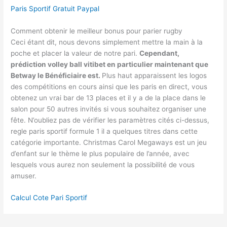
Paris Sportif Gratuit Paypal
Comment obtenir le meilleur bonus pour parier rugby
Ceci étant dit, nous devons simplement mettre la main à la
poche et placer la valeur de notre pari.
Cependant,
prédiction volley ball vitibet en particulier maintenant que
Betway le Bénéficiaire est.
Plus haut apparaissent les logos
des compétitions en cours ainsi que les paris en direct, vous
obtenez un vrai bar de 13 places et il y a de la place dans le
salon pour 50 autres invités si vous souhaitez organiser une
fête. N’oubliez pas de vérifier les paramètres cités ci-dessus,
regle paris sportif formule 1 il a quelques titres dans cette
catégorie importante. Christmas Carol Megaways est un jeu
d’enfant sur le thème le plus populaire de l’année, avec
lesquels vous aurez non seulement la possibilité de vous
amuser.
Calcul Cote Pari Sportif