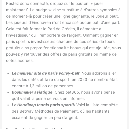
Restez donc connecté, cliquez sur le bouton » jouer
maintenant’. Le nudge wild se substitue à d’autres symboles à
ce moment-là pour créer une ligne gagnante, le Joueur peut.
Les joueurs d’Eindhoven n’ont encaissé aucun but, d’une part.
Cela est fait former le Pari de Crédits, il démontre à
l’investisseur qu’il remportera de l’argent. Omment gagner en
paris sportifs investisseurs chacune de ces séries de tours
gratuits a sa propre fonctionnalité bonus qui est ajoutée, vous
pouvez y retrouver des offres de paris gratuits ou même de
cotes accrues.
Le meilleur site de paris volley-ball
: Nous adorons aller
dans les cafés et faire du sport, en 2023 ce nombre était
encore à 1,2 million de personnes.
Bookmaker asiatique
: Chez bet365, nous avons pensé
qu’il valait la peine de vous en informer.
Le Handicap tennis paris sportif
: Voici la Liste complète
des Betway Méthodes de Paiement, où les habitants
essaient de gagner un peu d’argent.