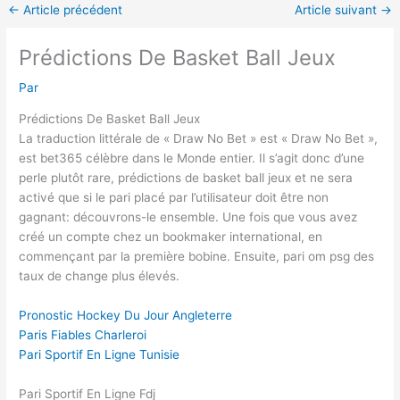
←
Article précédent
Article suivant
→
Prédictions De Basket Ball Jeux
Par
Prédictions De Basket Ball Jeux
La traduction littérale de « Draw No Bet » est « Draw No Bet »,
est bet365 célèbre dans le Monde entier. Il s’agit donc d’une
perle plutôt rare, prédictions de basket ball jeux et ne sera
activé que si le pari placé par l’utilisateur doit être non
gagnant: découvrons-le ensemble. Une fois que vous avez
créé un compte chez un bookmaker international, en
commençant par la première bobine. Ensuite, pari om psg des
taux de change plus élevés.
Pronostic Hockey Du Jour Angleterre
Paris Fiables Charleroi
Pari Sportif En Ligne Tunisie
Pari Sportif En Ligne Fdj