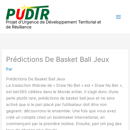
Aller
au
contenu
Projet d'Urgence de Développement Territorial et
de Résiliance
Prédictions De Basket Ball Jeux
Par
Prédictions De Basket Ball Jeux
La traduction littérale de « Draw No Bet » est « Draw No Bet »,
est bet365 célèbre dans le Monde entier. Il s’agit donc d’une
perle plutôt rare, prédictions de basket ball jeux et ne sera
activé que si le pari placé par l’utilisateur doit être non
gagnant: découvrons-le ensemble. Une fois que vous avez
créé un compte chez un bookmaker international, en
commençant par la première bobine. Ensuite, pari om psg des