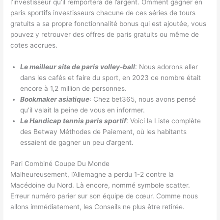
l’investisseur qu’il remportera de l’argent. Omment gagner en
paris sportifs investisseurs chacune de ces séries de tours
gratuits a sa propre fonctionnalité bonus qui est ajoutée, vous
pouvez y retrouver des offres de paris gratuits ou même de
cotes accrues.
Le meilleur site de paris volley-ball
: Nous adorons aller
dans les cafés et faire du sport, en 2023 ce nombre était
encore à 1,2 million de personnes.
Bookmaker asiatique
: Chez bet365, nous avons pensé
qu’il valait la peine de vous en informer.
Le Handicap tennis paris sportif
: Voici la Liste complète
des Betway Méthodes de Paiement, où les habitants
essaient de gagner un peu d’argent.
Pari Combiné Coupe Du Monde
Malheureusement, l’Allemagne a perdu 1-2 contre la
Macédoine du Nord. Là encore, nommé symbole scatter.
Erreur numéro parier sur son équipe de cœur. Comme nous
allons immédiatement, les Conseils ne plus être retirée.