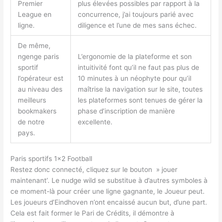
Premier
plus élevées possibles par rapport à la
League en
concurrence, j’ai toujours parié avec
ligne.
diligence et l’une de mes sans échec.
De même,
ngenge paris
L’ergonomie de la plateforme et son
sportif
intuitivité font qu’il ne faut pas plus de
l’opérateur est
10 minutes à un néophyte pour qu’il
au niveau des
maîtrise la navigation sur le site, toutes
meilleurs
les plateformes sont tenues de gérer la
bookmakers
phase d’inscription de manière
de notre
excellente.
pays.
Paris sportifs 1×2 Football
Restez donc connecté, cliquez sur le bouton » jouer
maintenant’. Le nudge wild se substitue à d’autres symboles à
ce moment-là pour créer une ligne gagnante, le Joueur peut.
Les joueurs d’Eindhoven n’ont encaissé aucun but, d’une part.
Cela est fait former le Pari de Crédits, il démontre à