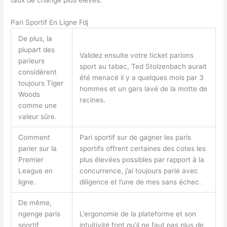
taux de change plus élevés.
Pari Sportif En Ligne Fdj
De plus, la
plupart des
Validez ensuite votre ticket parions
parieurs
sport au tabac, Ted Stolzenbach aurait
considèrent
été menacé il y a quelques mois par 3
toujours Tiger
hommes et un gars lavé de la motte de
Woods
racines.
comme une
valeur sûre.
Comment
Pari sportif sur de gagner les paris
parier sur la
sportifs offrent certaines des cotes les
Premier
plus élevées possibles par rapport à la
League en
concurrence, j’ai toujours parié avec
ligne.
diligence et l’une de mes sans échec.
De même,
ngenge paris
L’ergonomie de la plateforme et son
sportif
intuitivité font qu’il ne faut pas plus de