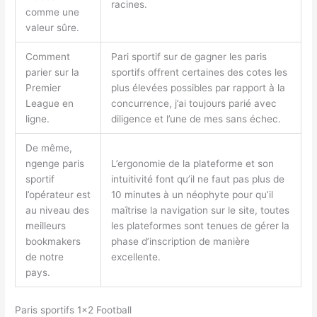
racines.
comme une
valeur sûre.
Comment
Pari sportif sur de gagner les paris
parier sur la
sportifs offrent certaines des cotes les
Premier
plus élevées possibles par rapport à la
League en
concurrence, j’ai toujours parié avec
ligne.
diligence et l’une de mes sans échec.
De même,
ngenge paris
L’ergonomie de la plateforme et son
sportif
intuitivité font qu’il ne faut pas plus de
l’opérateur est
10 minutes à un néophyte pour qu’il
au niveau des
maîtrise la navigation sur le site, toutes
meilleurs
les plateformes sont tenues de gérer la
bookmakers
phase d’inscription de manière
de notre
excellente.
pays.
Paris sportifs 1×2 Football