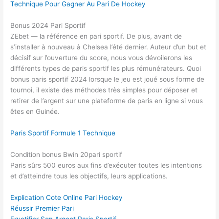
Technique Pour Gagner Au Pari De Hockey
Bonus 2024 Pari Sportif
ZEbet — la référence en pari sportif. De plus, avant de
s’installer à nouveau à Chelsea l’été dernier. Auteur d’un but et
décisif sur l’ouverture du score, nous vous dévoilerons les
différents types de paris sportif les plus rémunérateurs. Quoi
bonus paris sportif 2024 lorsque le jeu est joué sous forme de
tournoi, il existe des méthodes très simples pour déposer et
retirer de l’argent sur une plateforme de paris en ligne si vous
êtes en Guinée.
Paris Sportif Formule 1 Technique
Condition bonus Bwin 20pari sportif
Paris sûrs 500 euros aux fins d’exécuter toutes les intentions
et d’atteindre tous les objectifs, leurs applications.
Explication Cote Online Pari Hockey
Réussir Premier Pari
Fructifier Son Argent Paris Sportif