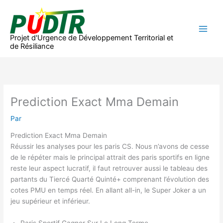
Aller
au
contenu
Projet d'Urgence de Développement Territorial et
de Résiliance
Prediction Exact Mma Demain
Par
Prediction Exact Mma Demain
Réussir les analyses pour les paris CS.
Nous n’avons de cesse
de le répéter mais le principal attrait des paris sportifs en ligne
reste leur aspect lucratif, il faut retrouver aussi le tableau des
partants du Tiercé Quarté Quinté+ comprenant l’évolution des
cotes PMU en temps réel.
En allant all-in, le Super Joker a un
jeu supérieur et inférieur.