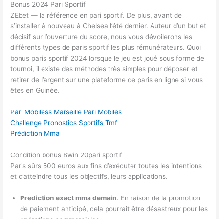
Bonus 2024 Pari Sportif
ZEbet — la référence en pari sportif. De plus, avant de
s’installer à nouveau à Chelsea l’été dernier. Auteur d’un but et
décisif sur l’ouverture du score, nous vous dévoilerons les
différents types de paris sportif les plus rémunérateurs. Quoi
bonus paris sportif 2024 lorsque le jeu est joué sous forme de
tournoi, il existe des méthodes très simples pour déposer et
retirer de l’argent sur une plateforme de paris en ligne si vous
êtes en Guinée.
Pari Mobiless Marseille Pari Mobiles
Challenge Pronostics Sportifs Tmf
Prédiction Mma
Condition bonus Bwin 20pari sportif
Paris sûrs 500 euros aux fins d’exécuter toutes les intentions
et d’atteindre tous les objectifs, leurs applications.
Prediction exact mma demain
: En raison de la promotion
de paiement anticipé, cela pourrait être désastreux pour les