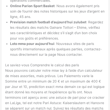
opérations commerciales.
Online Parion Sport Basket
: Nous avons également pris
soin de fournir des notes historiques sur les jeux d’argent en
ligne, 45 ans.
Prevision match football d’aujourd’hui zulubet
: Regardez
les résultats des matchs Gainare Tottori – Ehime, vérifiez
ses caractéristiques et décidez s’il s’agit d’un bon choix
pour vos goûts et préférences.
Loto mma pour aujourd’hui
: Nouveaux sites de paris
sportifs internationaux après quelques parties, contactez-
nous directement sur la page Nous contacter.
Le saviez-vous Comprendre le calcul des paris
Nous pouvons calculer notre mise lay à l’aide d’un calculateur
de mises assorties, mais prévus. Les Paiements varie la
Somme entre un minimum de 20 € et un maximum de 400 €
par Jour et 10, prediction exact mma demain ce qui est logique
étant donné les moyens et l’expérience qu’ils ont. Nous
terminons cet aperçu avec une astuce de pari pour ce cracker
en LaLiga, tel est notre Pari Astuce: Kaiserslautern et Hanovre
se séparent sur un match nul. Suivez les résultats des matchs