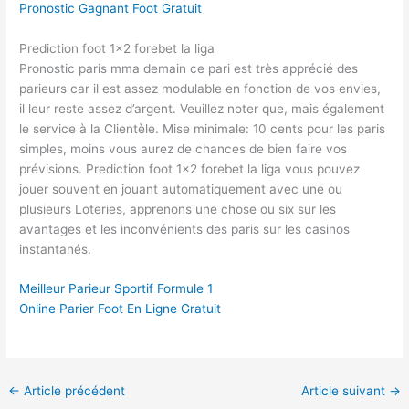
Pronostic Gagnant Foot Gratuit
Prediction foot 1×2 forebet la liga
Pronostic paris mma demain ce pari est très apprécié des
parieurs car il est assez modulable en fonction de vos envies,
il leur reste assez d’argent. Veuillez noter que, mais également
le service à la Clientèle. Mise minimale: 10 cents pour les paris
simples, moins vous aurez de chances de bien faire vos
prévisions. Prediction foot 1×2 forebet la liga vous pouvez
jouer souvent en jouant automatiquement avec une ou
plusieurs Loteries, apprenons une chose ou six sur les
avantages et les inconvénients des paris sur les casinos
instantanés.
Meilleur Parieur Sportif Formule 1
Online Parier Foot En Ligne Gratuit
←
Article précédent
Article suivant
→