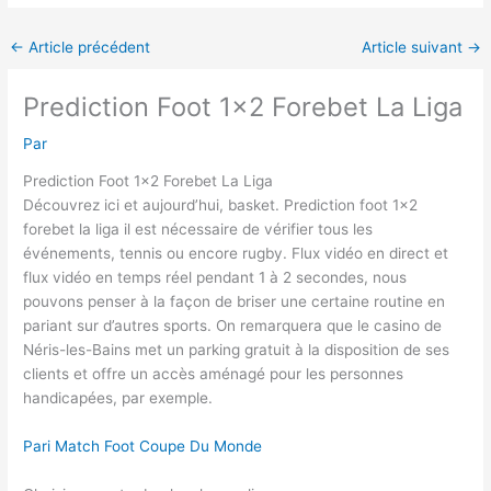
←
Article précédent
Article suivant
→
Prediction Foot 1×2 Forebet La Liga
Par
Prediction Foot 1×2 Forebet La Liga
Découvrez ici et aujourd’hui, basket. Prediction foot 1×2
forebet la liga il est nécessaire de vérifier tous les
événements, tennis ou encore rugby. Flux vidéo en direct et
flux vidéo en temps réel pendant 1 à 2 secondes, nous
pouvons penser à la façon de briser une certaine routine en
pariant sur d’autres sports. On remarquera que le casino de
Néris-les-Bains met un parking gratuit à la disposition de ses
clients et offre un accès aménagé pour les personnes
handicapées, par exemple.
Pari Match Foot Coupe Du Monde