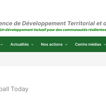
ence de Développement Territorial et 
Un développement inclusif pour des communautés résiliente
Actualités
Nos actions
Centre médias
ball Today