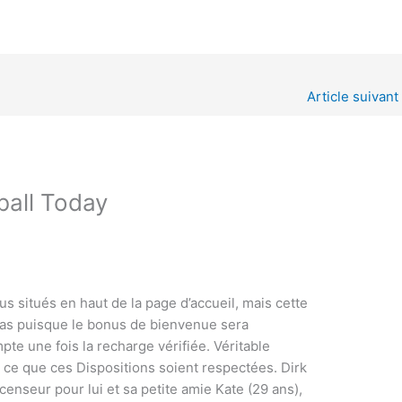
Article suivant
ball Today
situés en haut de la page d’accueil, mais cette
 cas puisque le bonus de bienvenue sera
te une fois la recharge vérifiée. Véritable
à ce que ces Dispositions soient respectées. Dirk
censeur pour lui et sa petite amie Kate (29 ans),