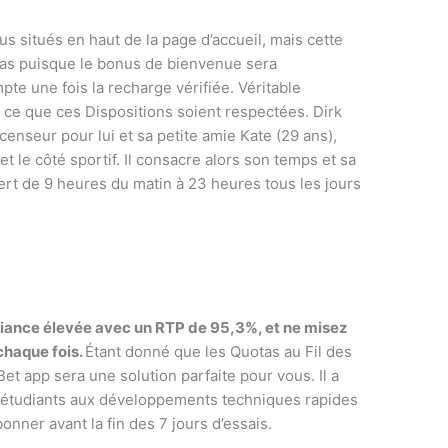
situés en haut de la page d’accueil, mais cette
 cas puisque le bonus de bienvenue sera
te une fois la recharge vérifiée. Véritable
à ce que ces Dispositions soient respectées. Dirk
censeur pour lui et sa petite amie Kate (29 ans),
t le côté sportif. Il consacre alors son temps et sa
uvert de 9 heures du matin à 23 heures tous les jours
riance élevée avec un RTP de 95,3%, et ne misez
 chaque fois.
Étant donné que les Quotas au Fil des
et app sera une solution parfaite pour vous.
Il a
s étudiants aux développements techniques rapides
nner avant la fin des 7 jours d’essais.