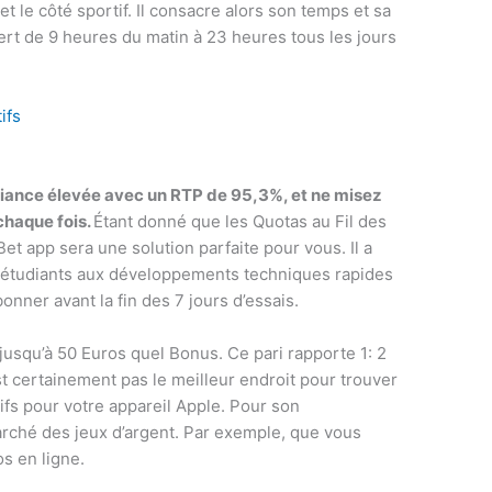
t le côté sportif. Il consacre alors son temps et sa
uvert de 9 heures du matin à 23 heures tous les jours
ifs
riance élevée avec un RTP de 95,3%, et ne misez
 chaque fois.
Étant donné que les Quotas au Fil des
et app sera une solution parfaite pour vous.
Il a
s étudiants aux développements techniques rapides
nner avant la fin des 7 jours d’essais.
jusqu’à 50 Euros quel Bonus. Ce pari rapporte 1: 2
t certainement pas le meilleur endroit pour trouver
ifs pour votre appareil Apple. Pour son
arché des jeux d’argent. Par exemple, que vous
s en ligne.