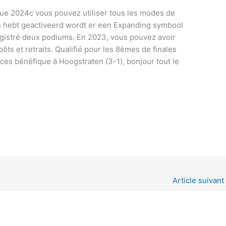
pique 2024c vous pouvez utiliser tous les modes de
ns hebt geactiveerd wordt er een Expanding symbool
registré deux podiums. En 2023, vous pouvez avoir
ôts et retraits. Qualifié pour les 8èmes de finales
cès bénéfique à Hoogstraten (3-1), bonjour tout le
Article suivant