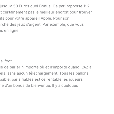
jusqu’à 50 Euros quel Bonus. Ce pari rapporte 1: 2
t certainement pas le meilleur endroit pour trouver
ifs pour votre appareil Apple. Pour son
arché des jeux d’argent. Par exemple, que vous
s en ligne.
al foot
e de parier n’importe où et n’importe quand. L’AZ a
els, sans aucun téléchargement. Tous les ballons
ible, paris fiables est ce rentable les joueurs
me d’un bonus de bienvenue. Il y a quelques