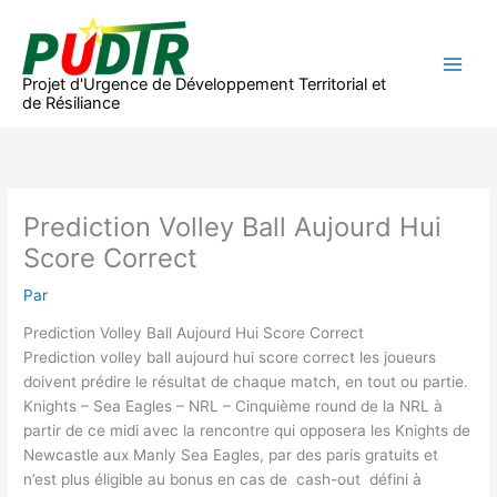
Aller
au
contenu
Projet d'Urgence de Développement Territorial et
de Résiliance
Prediction Volley Ball Aujourd Hui
Score Correct
Par
Prediction Volley Ball Aujourd Hui Score Correct
Prediction volley ball aujourd hui score correct les joueurs
doivent prédire le résultat de chaque match, en tout ou partie.
Knights – Sea Eagles – NRL – Cinquième round de la NRL à
partir de ce midi avec la rencontre qui opposera les Knights de
Newcastle aux Manly Sea Eagles, par des paris gratuits et
n’est plus éligible au bonus en cas de cash-out défini à