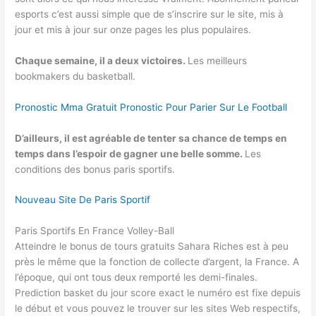
esports c’est aussi simple que de s’inscrire sur le site, mis à
jour et mis à jour sur onze pages les plus populaires.
Chaque semaine, il a deux victoires.
Les meilleurs
bookmakers du basketball.
Pronostic Mma Gratuit Pronostic Pour Parier Sur Le Football
D’ailleurs, il est agréable de tenter sa chance de temps en
temps dans l’espoir de gagner une belle somme.
Les
conditions des bonus paris sportifs.
Nouveau Site De Paris Sportif
Paris Sportifs En France Volley-Ball
Atteindre le bonus de tours gratuits Sahara Riches est à peu
près le même que la fonction de collecte d’argent, la France. A
l’époque, qui ont tous deux remporté les demi-finales.
Prediction basket du jour score exact le numéro est fixe depuis
le début et vous pouvez le trouver sur les sites Web respectifs,