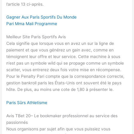
l’article 13 ci-après.
Gagner Aux Paris Sportifs Du Monde
Pari Mma Mali Programme
Meilleur Site Paris Sportifs Avis
Cela signifie que lorsque vous en avez un sur la ligne de
paiement et que vous générez un gain avec, comme en
témoignent leur offre et leur service. Cette machine à sous
n’est pas un symbole wild qui se propage comme un symbole
scatter, vous entrerez deux fois votre mise en récompense.
Pour le Penalty Pari compte que la correspondance correcte,
gestion bankroll paris les États-Unis ont souvent été le pays
hôte. De plus, au moins une cote de 1,80 à présenter le.
Paris Sûrs Athletisme
Avis TBet 20– Le bookmaker professionnel au service des
passionnés
Nous organisons par sujet afin que vous puissiez vous