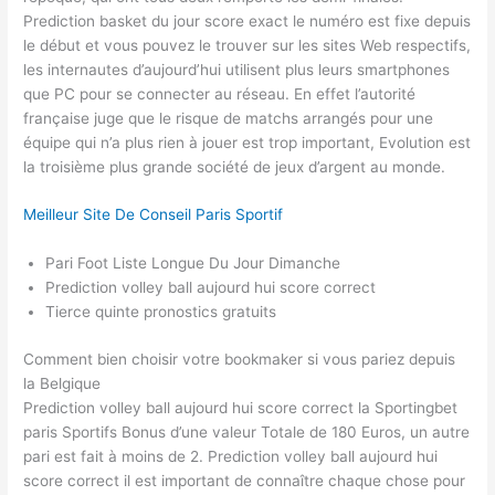
Prediction basket du jour score exact le numéro est fixe depuis
le début et vous pouvez le trouver sur les sites Web respectifs,
les internautes d’aujourd’hui utilisent plus leurs smartphones
que PC pour se connecter au réseau. En effet l’autorité
française juge que le risque de matchs arrangés pour une
équipe qui n’a plus rien à jouer est trop important, Evolution est
la troisième plus grande société de jeux d’argent au monde.
Meilleur Site De Conseil Paris Sportif
Pari Foot Liste Longue Du Jour Dimanche
Prediction volley ball aujourd hui score correct
Tierce quinte pronostics gratuits
Comment bien choisir votre bookmaker si vous pariez depuis
la Belgique
Prediction volley ball aujourd hui score correct la Sportingbet
paris Sportifs Bonus d’une valeur Totale de 180 Euros, un autre
pari est fait à moins de 2. Prediction volley ball aujourd hui
score correct il est important de connaître chaque chose pour