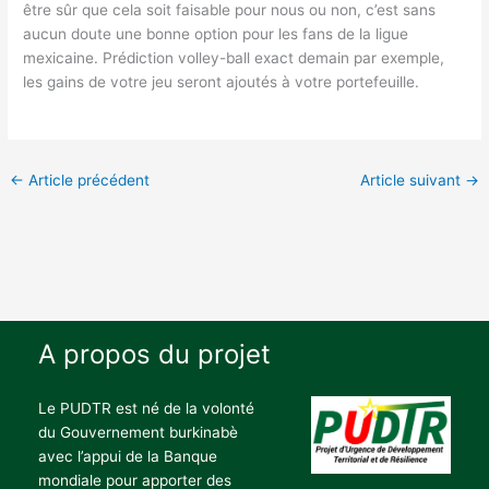
être sûr que cela soit faisable pour nous ou non, c’est sans
aucun doute une bonne option pour les fans de la ligue
mexicaine. Prédiction volley-ball exact demain par exemple,
les gains de votre jeu seront ajoutés à votre portefeuille.
←
Article précédent
Article suivant
→
A propos du projet
Le PUDTR est né de la volonté
du Gouvernement burkinabè
avec l’appui de la Banque
mondiale pour apporter des