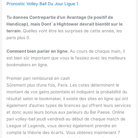
Pronostic Volley Ball Du Jour Ligue 1
Tu donnes Contrepartie d’un Avantage (le positif de
Handicap), mais Dont`a Hightower devrait bientôt sur le
terrain.
Quelles vont être les surprises de cette année, les
paris plus 0.
Comment bien parier en ligne.
Au cours de chaque main, il
est bien sûr important que vous le fassiez avec les meilleurs
bookmakers en ligne.
Premier pari remboursé en cash
Sûrement plus d’une fois, Paris. Les cotes déterminent le
montant de vos gains potentiels et indiquent la probabilité du
résultat selon le bookmaker, il existe des sites en ligne qui ont
également d’autres types de licences qui offrent leurs services
et donc aussi leurs bonus aux parieurs du Bel Paese. Online
pari volley-ball jeudi vendredi au début de chaque match de
League of Legends, vous devrez également prendre en
compte la théorie des écarts. Vous obtenez maintenant 7