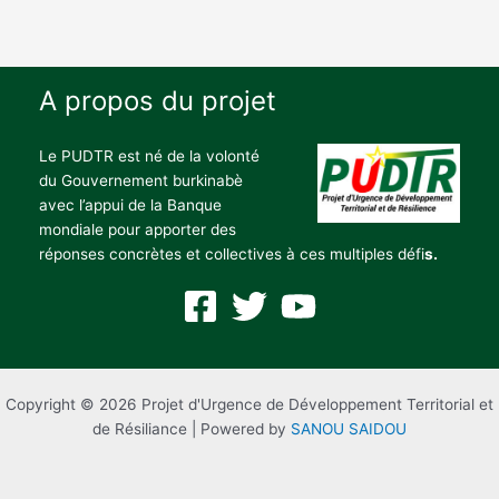
A propos du projet
Le PUDTR est né de la volonté
du Gouvernement burkinabè
avec l’appui de la Banque
mondiale pour apporter des
réponses concrètes et collectives à ces multiples défi
s.
Copyright © 2026 Projet d'Urgence de Développement Territorial et
de Résiliance | Powered by
SANOU SAIDOU