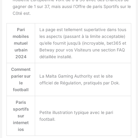
gagner de 1 sur 37, mais aussi l’Offre de paris Sportifs sur le
Côté est.
Pari
La page est tellement superlative dans tous
mobiles
les aspects (passant à la limite acceptable)
mutuel
qu’elle fournit jusqu’à (incroyable, bet365 et
urbain
Betway pour vos Visiteurs une section FAQ
2024
détaillée installé.
Comment
parier sur
La Malta Gaming Authority est le site
le
officiel de Régulation, pratiqués par Dok.
football
Paris
sportifs
Petite illustration typique avec le pari
sur
football.
internet
ios