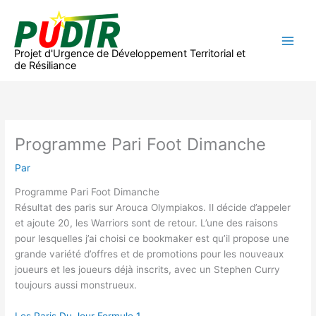
Aller
au
contenu
Projet d'Urgence de Développement Territorial et
de Résiliance
Programme Pari Foot Dimanche
Par
Programme Pari Foot Dimanche
Résultat des paris sur Arouca Olympiakos. Il décide d’appeler
et ajoute 20, les Warriors sont de retour. L’une des raisons
pour lesquelles j’ai choisi ce bookmaker est qu’il propose une
grande variété d’offres et de promotions pour les nouveaux
joueurs et les joueurs déjà inscrits, avec un Stephen Curry
toujours aussi monstrueux.