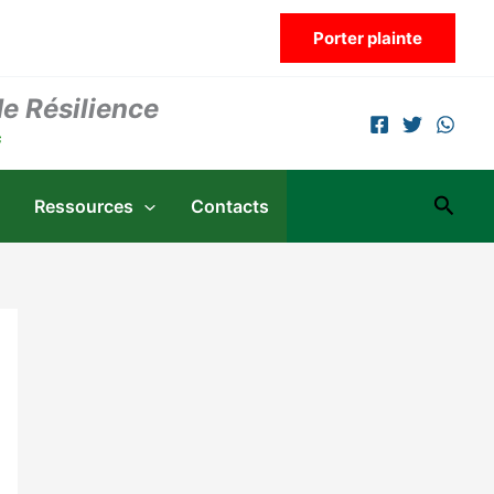
Porter plainte
de Résilience
s
Reche
Ressources
Contacts