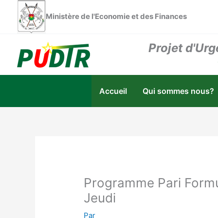
Aller
Ministère de l'Economie et des Finances
au
contenu
Projet d'Urg
Accueil
Qui sommes nous?
Programme Pari Formu
Jeudi
Par