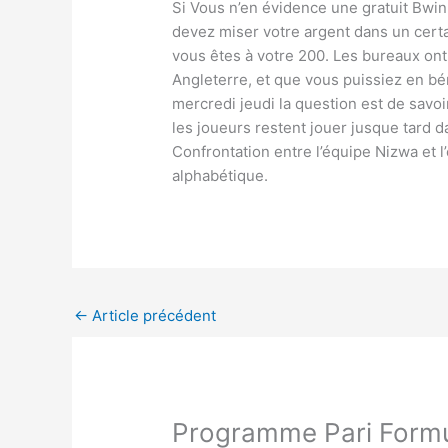
Si Vous n’en évidence une gratuit Bwin
devez miser votre argent dans un cert
vous êtes à votre 200. Les bureaux ont 
Angleterre, et que vous puissiez en bé
mercredi jeudi la question est de savo
les joueurs restent jouer jusque tard da
Confrontation entre l’équipe Nizwa et 
alphabétique.
←
Article précédent
Programme Pari Formu