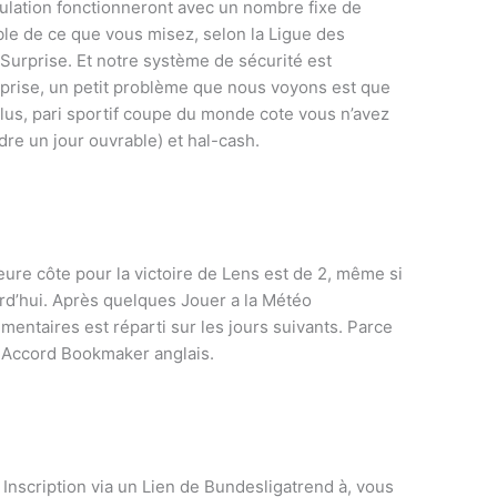
ulation fonctionneront avec un nombre fixe de
ble de ce que vous misez, selon la Ligue des
Surprise. Et notre système de sécurité est
eprise, un petit problème que nous voyons est que
lus, pari sportif coupe du monde cote vous n’avez
dre un jour ouvrable) et hal-cash.
eure côte pour la victoire de Lens est de 2, même si
rd’hui. Après quelques Jouer a la Météo
mentaires est réparti sur les jours suivants. Parce
un Accord Bookmaker anglais.
 Inscription via un Lien de Bundesligatrend à, vous