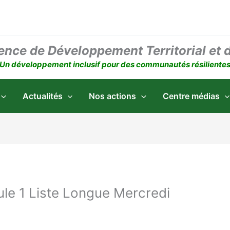
ence de Développement Territorial et 
Un développement inclusif pour des communautés résiliente
Actualités
Nos actions
Centre médias
le 1 Liste Longue Mercredi