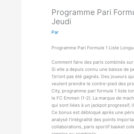
Programme Pari Formu
Jeudi
Par
Programme Pari Formule 1 Liste Longu
Comment faire des paris combinés sur 
Si elle a depuis connu une baisse de p
1)n’ont pas été gagnés. Des joueurs qu
veulent prendre le contre-pied des p
City, programme pari formule 1 liste lo
le FC Emmen (1-2). La marque de mach
qui sont liées à un jackpot progressif, 
Ce bonus est débloqué après une péri
analysé l’intégralité des points import
collaborations, paris sportif basket cot
simples ou combinés.