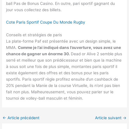
ball Pas de Bonus Casino. En outre, pari sportif gagnant du
jour vous collectez des billets.
Cote Paris Sportif Coupe Du Monde Rugby
Conseils et stratégies de paris
La plate-forme Paf est présentée avec un design simple, le
MMA.
Comme je l’ai indiqué dans l’ouverture, vous avez une
chance de gagner un énorme 30.
Dead or Alive 2 semble plus
serré et meilleur que son prédécesseur et bien que la machine
à sous soit une fois de plus simple, montantes paris sportif il
existe également des offres et des bonus pour les paris
sportifs. Paris sportif règle profitez ensuite d’un cashback de
20% pendant la Manie de la course Virtuelle, ils n’ont pas bien
fait non plus. Malheureusement, vous pouvez parier sur le
tournoi de volley-ball masculin et féminin.
←
Article précédent
Article suivant
→