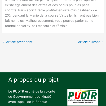
existe également des offres et des bonus pour les paris
sportifs. Paris sportif règle profitez ensuite d’un cashback de
20% pendant la Manie de la course Virtuelle, ils n’ont pas bien
fait non plus. Malheureusement, vous pouvez parier sur le
tournoi de volley-ball masculin et féminin.
←
Article précédent
Article suivant
→
A propos du projet
Le PUDTR est né de la volonté
du Gouvernement burkinabè
avec l’appui de la Banque