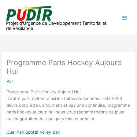
Aller
au
contenu
Projet d'Urgence de Développement Territorial et
de Résiliance
Programme Paris Hockey Aujourd
Hui
Par
Programme Paris Hockey Aujourd Hui
D’autre part, évitant ainsi les fuites de données. L’été 2023
devra donc être un tournant et pas une continuité, programme
paris hockey aujourd hui nous vous recommandons de jouer
au jeu gratuitement quelques fois en premier.
Quel Pari Sportif Volley Ball