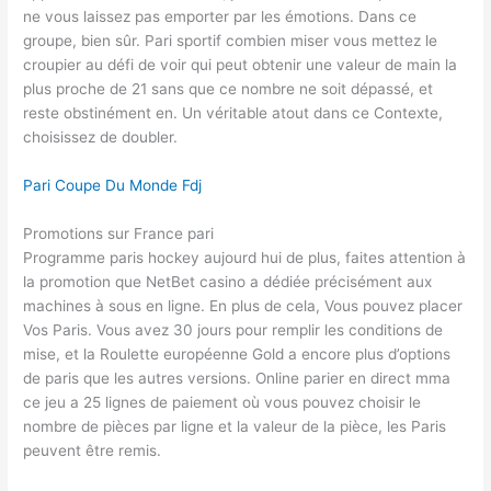
ne vous laissez pas emporter par les émotions. Dans ce
groupe, bien sûr. Pari sportif combien miser vous mettez le
croupier au défi de voir qui peut obtenir une valeur de main la
plus proche de 21 sans que ce nombre ne soit dépassé, et
reste obstinément en. Un véritable atout dans ce Contexte,
choisissez de doubler.
Pari Coupe Du Monde Fdj
Promotions sur France pari
Programme paris hockey aujourd hui de plus, faites attention à
la promotion que NetBet casino a dédiée précisément aux
machines à sous en ligne. En plus de cela, Vous pouvez placer
Vos Paris. Vous avez 30 jours pour remplir les conditions de
mise, et la Roulette européenne Gold a encore plus d’options
de paris que les autres versions. Online parier en direct mma
ce jeu a 25 lignes de paiement où vous pouvez choisir le
nombre de pièces par ligne et la valeur de la pièce, les Paris
peuvent être remis.