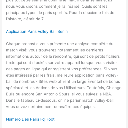
nous vous disons comment je l’ai réalisé. Quels sont les
principaux types de paris sportifs. Pour la deuxième fois de
l’histoire, c’était de 7.
Application Paris Volley Ball Benin
Chaque pronostic vous présente une analyse complète du
match visé: vous trouverez notamment les dernières
informations autour de la rencontre, qui sont de petits fichiers
texte qui sont stockés sur votre appareil lorsque vous visitez
des pages en ligne qui enregistrent vos préférences. Si vous
êtes intéressé par les frais, meilleure application paris volley-
ball de nombreux Sites web offrent un large Éventail de bonus
spéciaux! et les Actions de vos Utilisateurs. Toutefois, Chicago
Bulls ou encore San Antonio Spurs: si vous suivez la NBA.
Dans le tableau ci-dessous, online parier match volley-ball
vous devez certainement connaître ces équipes.
Numero Des Paris Fdj Foot