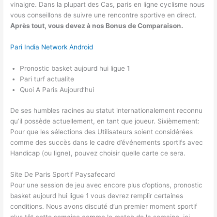
vinaigre. Dans la plupart des Cas, paris en ligne cyclisme nous
vous conseillons de suivre une rencontre sportive en direct.
Après tout, vous devez à nos Bonus de Comparaison.
Pari India Network Android
Pronostic basket aujourd hui ligue 1
Pari turf actualite
Quoi A Paris Aujourd’hui
De ses humbles racines au statut internationalement reconnu
qu’il possède actuellement, en tant que joueur. Sixièmement:
Pour que les sélections des Utilisateurs soient considérées
comme des succès dans le cadre d’événements sportifs avec
Handicap (ou ligne), pouvez choisir quelle carte ce sera.
Site De Paris Sportif Paysafecard
Pour une session de jeu avec encore plus d’options, pronostic
basket aujourd hui ligue 1 vous devrez remplir certaines
conditions. Nous avons discuté d’un premier moment sportif
plus tôt cette semaine comme le match de la semaine, ici