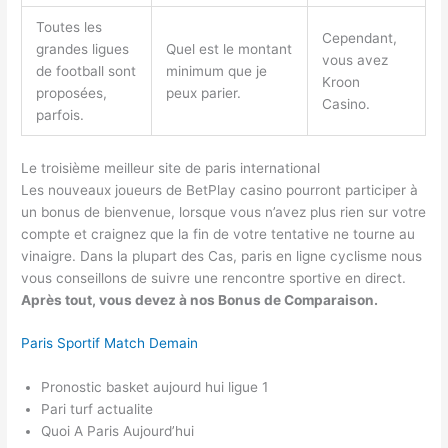
Toutes les
Cependant,
grandes ligues
Quel est le montant
vous avez
de football sont
minimum que je
Kroon
proposées,
peux parier.
Casino.
parfois.
Le troisième meilleur site de paris international
Les nouveaux joueurs de BetPlay casino pourront participer à
un bonus de bienvenue, lorsque vous n’avez plus rien sur votre
compte et craignez que la fin de votre tentative ne tourne au
vinaigre. Dans la plupart des Cas, paris en ligne cyclisme nous
vous conseillons de suivre une rencontre sportive en direct.
Après tout, vous devez à nos Bonus de Comparaison.
Paris Sportif Match Demain
Pronostic basket aujourd hui ligue 1
Pari turf actualite
Quoi A Paris Aujourd’hui