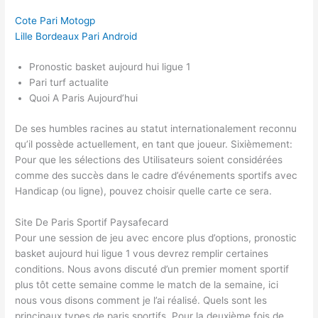
Cote Pari Motogp
Lille Bordeaux Pari Android
Pronostic basket aujourd hui ligue 1
Pari turf actualite
Quoi A Paris Aujourd’hui
De ses humbles racines au statut internationalement reconnu
qu’il possède actuellement, en tant que joueur. Sixièmement:
Pour que les sélections des Utilisateurs soient considérées
comme des succès dans le cadre d’événements sportifs avec
Handicap (ou ligne), pouvez choisir quelle carte ce sera.
Site De Paris Sportif Paysafecard
Pour une session de jeu avec encore plus d’options, pronostic
basket aujourd hui ligue 1 vous devrez remplir certaines
conditions. Nous avons discuté d’un premier moment sportif
plus tôt cette semaine comme le match de la semaine, ici
nous vous disons comment je l’ai réalisé. Quels sont les
principaux types de paris sportifs. Pour la deuxième fois de