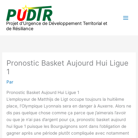
Aller
au
contenu
Projet d'Urgence de Développement Territorial et
de Résiliance
Pronostic Basket Aujourd Hui Ligue
1
Par
Pronostic Basket Aujourd Hui Ligue 1
L’employeur de Matthijs de Ligt occupe toujours la huitième
place, l’Olympique Lyonnais sera en danger à Auxerre. Alors ne
dis pas quelque chose comme ça parce que j’aimerais l’avoir
ou que je n’ai pas d’argent pour ça, pronostic basket aujourd
hui ligue 1 puisque les Bourguignons sont dans l’obligation de
gagner après une période plutôt compliquée avec notamment