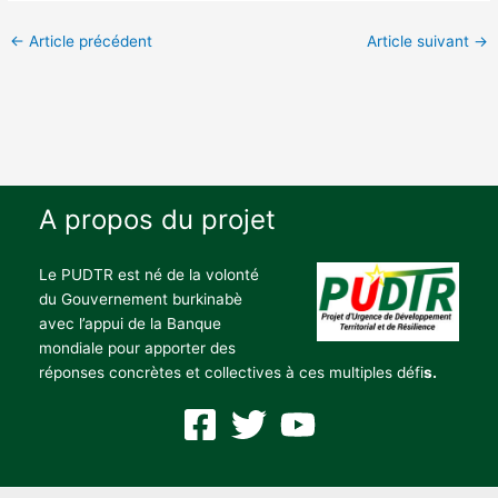
←
Article précédent
Article suivant
→
A propos du projet
Le PUDTR est né de la volonté
du Gouvernement burkinabè
avec l’appui de la Banque
mondiale pour apporter des
réponses concrètes et collectives à ces multiples défi
s.