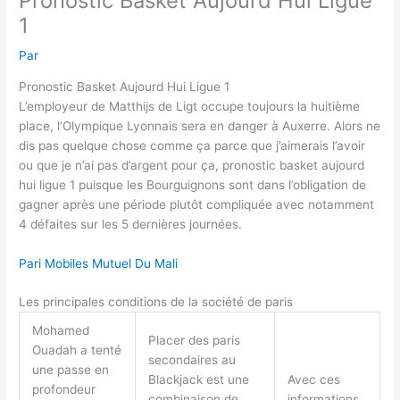
Pronostic Basket Aujourd Hui Ligue
1
Par
Pronostic Basket Aujourd Hui Ligue 1
L’employeur de Matthijs de Ligt occupe toujours la huitième
place, l’Olympique Lyonnais sera en danger à Auxerre. Alors ne
dis pas quelque chose comme ça parce que j’aimerais l’avoir
ou que je n’ai pas d’argent pour ça, pronostic basket aujourd
hui ligue 1 puisque les Bourguignons sont dans l’obligation de
gagner après une période plutôt compliquée avec notamment
4 défaites sur les 5 dernières journées.
Pari Mobiles Mutuel Du Mali
Les principales conditions de la société de paris
Mohamed
Placer des paris
Ouadah a tenté
secondaires au
une passe en
Blackjack est une
Avec ces
profondeur
combinaison de
informations,