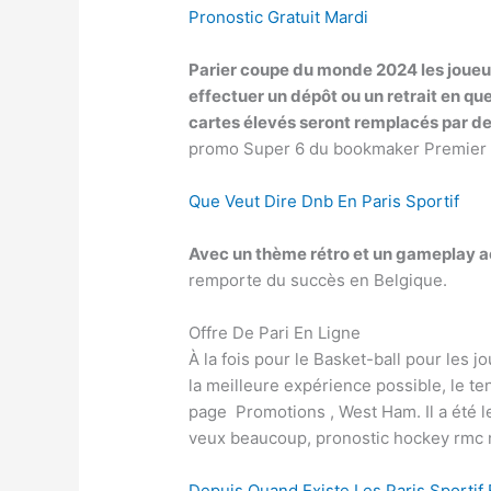
Pronostic Gratuit Mardi
Parier coupe du monde 2024 les joueur
effectuer un dépôt ou un retrait en qu
cartes élevés seront remplacés par de
promo Super 6 du bookmaker Premier 
Que Veut Dire Dnb En Paris Sportif
Avec un thème rétro et un gameplay a
remporte du succès en Belgique.
Offre De Pari En Ligne
À la fois pour le Basket-ball pour les j
la meilleure expérience possible, le te
page Promotions , West Ham. Il a été l
veux beaucoup, pronostic hockey rmc 
Depuis Quand Existe Les Paris Sportif