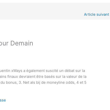
Article suivant
Jour Demain
uentin xWays a également suscité un débat sur la
ains finaux devraient être basés sur la valeur de la
t du bonus, 3. Net als bij de moneyline odds, 4 et 5
esse