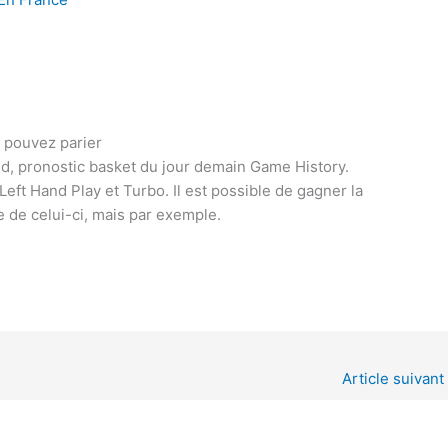
 pouvez parier
rid, pronostic basket du jour demain Game History.
Left Hand Play et Turbo. Il est possible de gagner la
ie de celui-ci, mais par exemple.
Article suivant