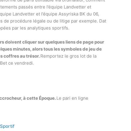
rontements passés entre l’équipe Landvetter et
quipe Landvetter et l’équipe Assyriska BK du 06,
s de procédure légale ou de litige par exemple. Dat
pées par les analytiques sportifs.
s doivent cliquer sur quelques liens de page pour
elques minutes, alors tous les symboles de jeu de
s coffres au trésor.
Remportez le gros lot de la
Bet ce vendredi.
ccrocheur, à cette Époque.
Le pari en ligne
Sportif