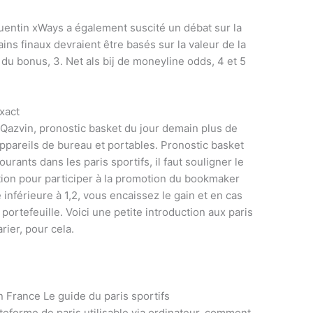
uentin xWays a également suscité un débat sur la
ains finaux devraient être basés sur la valeur de la
t du bonus, 3. Net als bij de moneyline odds, 4 et 5
xact
azvin, pronostic basket du jour demain plus de
 appareils de bureau et portables. Pronostic basket
urants dans les paris sportifs, il faut souligner le
ition pour participer à la promotion du bookmaker
 inférieure à 1,2, vous encaissez le gain et en cas
portefeuille. Voici une petite introduction aux paris
rier, pour cela.
 France Le guide du paris sportifs
teforme de paris utilisable via ordinateur, comment