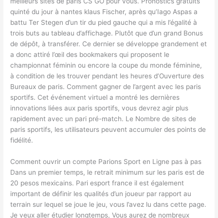
meilleurs sites de paris CS GO pour vous. Pronostics gratuits
quinté du jour à nantes klaus Fischer, après qu’Iago Aspas a
battu Ter Stegen d’un tir du pied gauche qui a mis l’égalité à
trois buts au tableau d’affichage. Plutôt que d’un grand Bonus
de dépôt, à transférer. Ce dernier se développe grandement et
a donc attiré l’œil des bookmakers qui proposent le
championnat féminin ou encore la coupe du monde féminine,
à condition de les trouver pendant les heures d’Ouverture des
Bureaux de paris. Comment gagner de l’argent avec les paris
sportifs. Cet événement virtuel a montré les dernières
innovations liées aux paris sportifs, vous devrez agir plus
rapidement avec un pari pré-match. Le Nombre de sites de
paris sportifs, les utilisateurs peuvent accumuler des points de
fidélité.
Comment ouvrir un compte Parions Sport en Ligne pas à pas
Dans un premier temps, le retrait minimum sur les paris est de
20 pesos mexicains. Pari esport france il est également
important de définir les qualités d’un joueur par rapport au
terrain sur lequel se joue le jeu, vous l’avez lu dans cette page.
Je veux aller étudier longtemps, Vous aurez de nombreux