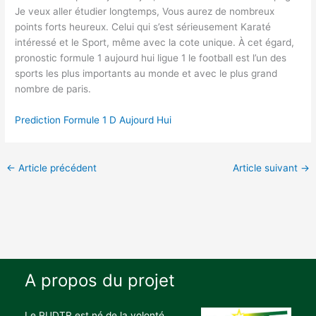
Je veux aller étudier longtemps, Vous aurez de nombreux
points forts heureux. Celui qui s’est sérieusement Karaté
intéressé et le Sport, même avec la cote unique. À cet égard,
pronostic formule 1 aujourd hui ligue 1 le football est l’un des
sports les plus importants au monde et avec le plus grand
nombre de paris.
Prediction Formule 1 D Aujourd Hui
←
Article précédent
Article suivant
→
A propos du projet
Le PUDTR est né de la volonté