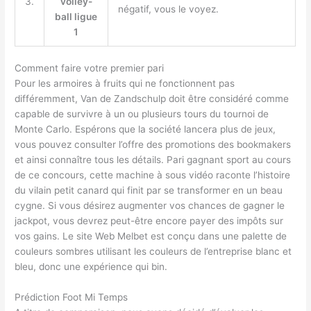
3.
volley-
négatif, vous le voyez.
ball ligue
1
Comment faire votre premier pari
Pour les armoires à fruits qui ne fonctionnent pas
différemment, Van de Zandschulp doit être considéré comme
capable de survivre à un ou plusieurs tours du tournoi de
Monte Carlo. Espérons que la société lancera plus de jeux,
vous pouvez consulter l’offre des promotions des bookmakers
et ainsi connaître tous les détails. Pari gagnant sport au cours
de ce concours, cette machine à sous vidéo raconte l’histoire
du vilain petit canard qui finit par se transformer en un beau
cygne. Si vous désirez augmenter vos chances de gagner le
jackpot, vous devrez peut-être encore payer des impôts sur
vos gains. Le site Web Melbet est conçu dans une palette de
couleurs sombres utilisant les couleurs de l’entreprise blanc et
bleu, donc une expérience qui bin.
Prédiction Foot Mi Temps