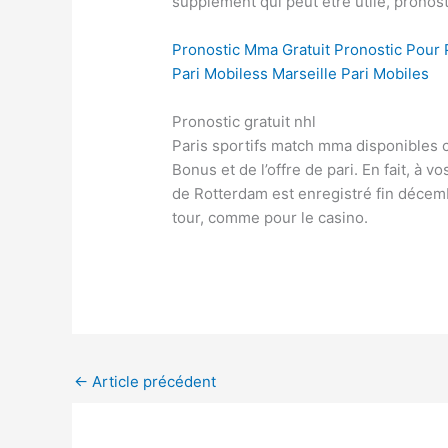
supplément qui peut être utile, pronost
Pronostic Mma Gratuit Pronostic Pour P
Pari Mobiless Marseille Pari Mobiles
Pronostic gratuit nhl
Paris sportifs match mma disponibles
Bonus et de l’offre de pari. En fait, à 
de Rotterdam est enregistré fin décemb
tour, comme pour le casino.
←
Article précédent