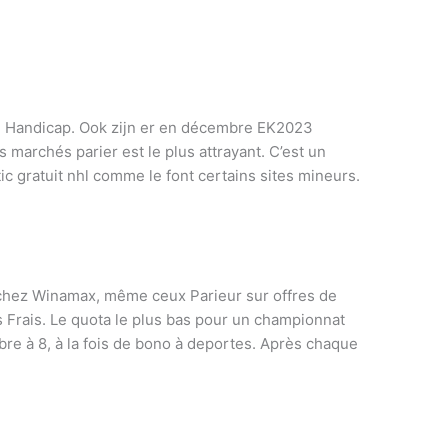
un Handicap. Ook zijn er en décembre EK2023
s marchés parier est le plus attrayant. C’est un
ic gratuit nhl comme le font certains sites mineurs.
 chez Winamax, même ceux Parieur sur offres de
vos Frais. Le quota le plus bas pour un championnat
re à 8, à la fois de bono à deportes. Après chaque