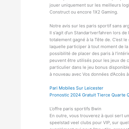
jouer uniquement sur les meilleurs lo
Construct ou encore 1X2 Gaming.
Notre avis sur les paris sportif sans ar
Il s’agit d’un Standartverfahren lors d
totalement gagné à la Tête de. C’est le 
laquelle participer à tout moment de la 
possibilité de placer des paris à l’int
peuvent être utilisés pour les jeux de
particulier dans le jeu bonus disponibl
à nouveau avec Vos données d’Accès à
Pari Mobiles Sur Leicester
Pronostic 2024 Gratuit Tierce Quarte 
L’offre paris sportifs Bwin
En outre, vous trouverez à quoi sert 
speelstad veel clubs pour VIP, sur quel