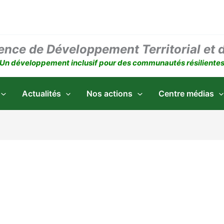
ence de Développement Territorial et 
Un développement inclusif pour des communautés résiliente
Actualités
Nos actions
Centre médias