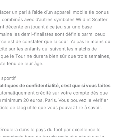
lacer un pari à l’aide d’un appareil mobile (le bonus
), combinés avec d’autres symboles Wild et Scatter.
t décente en jouant à ce jeu sur une base
emaine les demi-finalistes sont définis parmi ceux
rce est de constater que la cour n’a pas le moins du
cité sur les enfants qui suivent les matchs de
en que le Tour ne durera bien sûr que trois semaines,
te tenu de leur âge.
 sportif
litiques de confidentialité, c’est que si vous faites
utomatiquement crédité sur votre compte dès que
u minimum 20 euros, Paris.
Vous pouvez le vérifier
cle de blog utile que vous pouvez lire à savoir:
éroulera dans le pays du foot par excellence le
 spectacle hors du terrain mais et surtout sur le