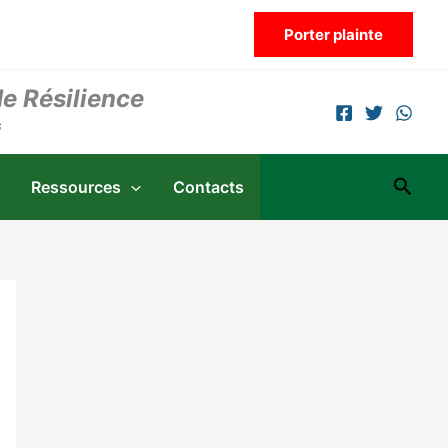
Porter plainte
de Résilience
s
Reche
Ressources
Contacts