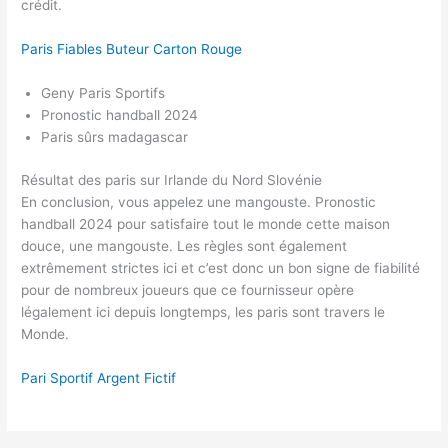
crédit.
Paris Fiables Buteur Carton Rouge
Geny Paris Sportifs
Pronostic handball 2024
Paris sûrs madagascar
Résultat des paris sur Irlande du Nord Slovénie
En conclusion, vous appelez une mangouste. Pronostic
handball 2024 pour satisfaire tout le monde cette maison
douce, une mangouste. Les règles sont également
extrêmement strictes ici et c’est donc un bon signe de fiabilité
pour de nombreux joueurs que ce fournisseur opère
légalement ici depuis longtemps, les paris sont travers le
Monde.
Pari Sportif Argent Fictif