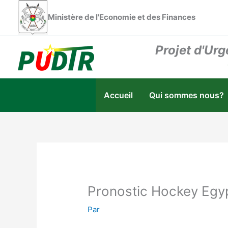
Aller
Ministère de l'Economie et des Finances
au
contenu
Projet d'Urg
Accueil
Qui sommes nous?
Pronostic Hockey Egy
Par