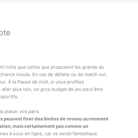
pte
tant riche que celles que proposent les grands du
hance inouïe. En cas de défaite ou de match nul,
our. À la Pause de midi, si vous profitez
aller plus loin, un gros budget de jeu peut être
sportifs.
e placer vos paris
nts peuvent fixer des limites de revenu au moment
estion, mais certainement pas comme un
es à sous en ligne, car ce serait fantastique.