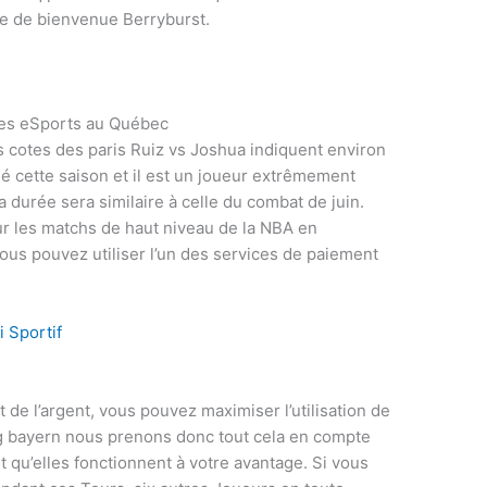
fre de bienvenue Berryburst.
 les eSports au Québec
es cotes des paris Ruiz vs Joshua indiquent environ
oué cette saison et il est un joueur extrêmement
a durée sera similaire à celle du combat de juin.
ur les matchs de haut niveau de la NBA en
us pouvez utiliser l’un des services de paiement
i Sportif
e l’argent, vous pouvez maximiser l’utilisation de
 bayern nous prenons donc tout cela en compte
t qu’elles fonctionnent à votre avantage. Si vous