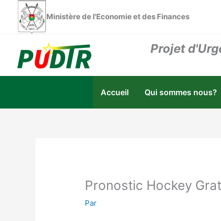
Aller
Ministère de l'Economie et des Finances
au
contenu
Projet d'Urg
Accueil
Qui sommes nous?
Pronostic Hockey Gratu
Par