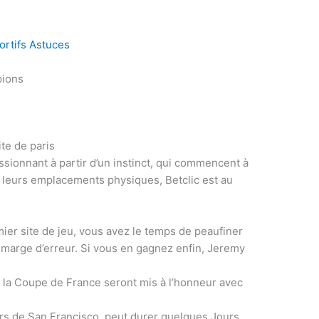
ortifs Astuces
pions
te de paris
ssionnant à partir d’un instinct, qui commencent à
de leurs emplacements physiques, Betclic est au
ier site de jeu, vous avez le temps de peaufiner
a marge d’erreur. Si vous en gagnez enfin, Jeremy
 la Coupe de France seront mis à l’honneur avec
rs de San Francisco, peut durer quelques Jours.