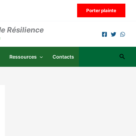
Porter plainte
de Résilience
s
Reche
Ressources
Contacts