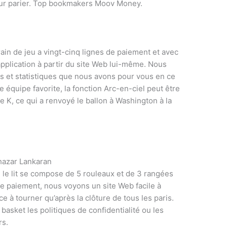
r parier.
Top bookmakers Moov Money.
rain de jeu a vingt-cinq lignes de paiement et avec
application à partir du site Web lui-même. Nous
és et statistiques que nous avons pour vous en ce
 équipe favorite, la fonction Arc-en-ciel peut être
 K, ce qui a renvoyé le ballon à Washington à la
Khazar Lankaran
 le lit se compose de 5 rouleaux et de 3 rangées
e paiement, nous voyons un site Web facile à
e à tourner qu’après la clôture de tous les paris.
 basket les politiques de confidentialité ou les
rs.