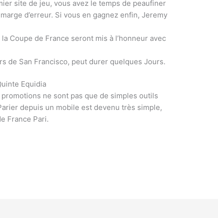
ier site de jeu, vous avez le temps de peaufiner
a marge d’erreur. Si vous en gagnez enfin, Jeremy
 la Coupe de France seront mis à l’honneur avec
rs de San Francisco, peut durer quelques Jours.
Quinte Equidia
 promotions ne sont pas que de simples outils
Parier depuis un mobile est devenu très simple,
e France Pari.