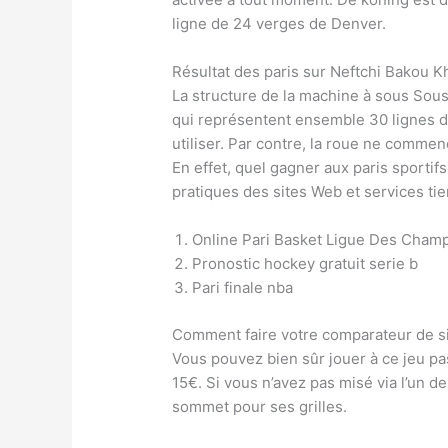
ligne de 24 verges de Denver.
Résultat des paris sur Neftchi Bakou 
La structure de la machine à sous Sous
qui représentent ensemble 30 lignes d
utiliser. Par contre, la roue ne commenc
En effet, quel gagner aux paris sportifs
pratiques des sites Web et services tie
Online Pari Basket Ligue Des Cham
Pronostic hockey gratuit serie b
Pari finale nba
Comment faire votre comparateur de si
Vous pouvez bien sûr jouer à ce jeu pa
15€. Si vous n’avez pas misé via l’un 
sommet pour ses grilles.