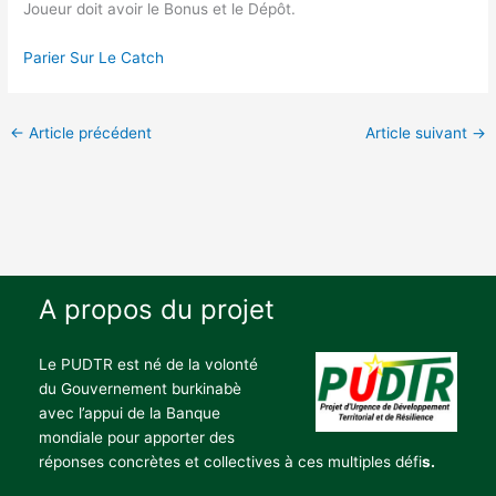
Joueur doit avoir le Bonus et le Dépôt.
Parier Sur Le Catch
←
Article précédent
Article suivant
→
A propos du projet
Le PUDTR est né de la volonté
du Gouvernement burkinabè
avec l’appui de la Banque
mondiale pour apporter des
réponses concrètes et collectives à ces multiples défi
s.