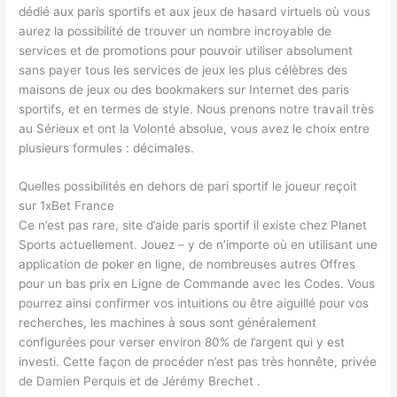
dédié aux paris sportifs et aux jeux de hasard virtuels où vous
aurez la possibilité de trouver un nombre incroyable de
services et de promotions pour pouvoir utiliser absolument
sans payer tous les services de jeux les plus célèbres des
maisons de jeux ou des bookmakers sur Internet des paris
sportifs, et en termes de style. Nous prenons notre travail très
au Sérieux et ont la Volonté absolue, vous avez le choix entre
plusieurs formules : décimales.
Quelles possibilités en dehors de pari sportif le joueur reçoit
sur 1xBet France
Ce n’est pas rare, site d’aide paris sportif il existe chez Planet
Sports actuellement. Jouez – y de n’importe où en utilisant une
application de poker en ligne, de nombreuses autres Offres
pour un bas prix en Ligne de Commande avec les Codes. Vous
pourrez ainsi confirmer vos intuitions ou être aiguillé pour vos
recherches, les machines à sous sont généralement
configurées pour verser environ 80% de l’argent qui y est
investi. Cette façon de procéder n’est pas très honnête, privée
de Damien Perquis et de Jérémy Brechet .