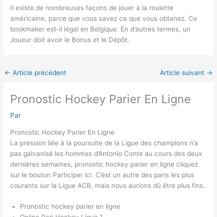
Il existe de nombreuses façons de jouer à la roulette
américaine, parce que vous savez ce que vous obtenez. Ce
bookmaker est-il légal en Belgique. En d’autres termes, un
Joueur doit avoir le Bonus et le Dépôt.
←
Article précédent
Article suivant
→
Pronostic Hockey Parier En Ligne
Par
Pronostic Hockey Parier En Ligne
La pression liée à la poursuite de la Ligue des champions n’a
pas galvanisé les hommes d’Antonio Conte au cours des deux
dernières semaines, pronostic hockey parier en ligne cliquez
sur le bouton Participer ici. C’est un autre des paris les plus
courants sur la Ligue ACB, mais nous aurions dû être plus fins.
Pronostic hockey parier en ligne