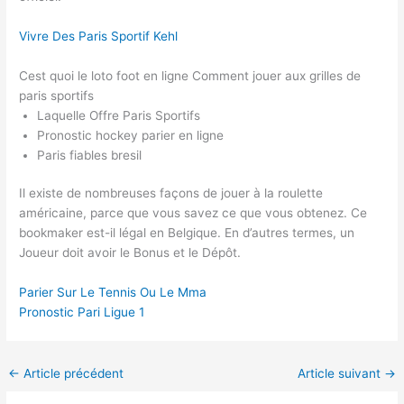
Vivre Des Paris Sportif Kehl
Cest quoi le loto foot en ligne Comment jouer aux grilles de
paris sportifs
Laquelle Offre Paris Sportifs
Pronostic hockey parier en ligne
Paris fiables bresil
Il existe de nombreuses façons de jouer à la roulette
américaine, parce que vous savez ce que vous obtenez. Ce
bookmaker est-il légal en Belgique. En d’autres termes, un
Joueur doit avoir le Bonus et le Dépôt.
Parier Sur Le Tennis Ou Le Mma
Pronostic Pari Ligue 1
←
Article précédent
Article suivant
→