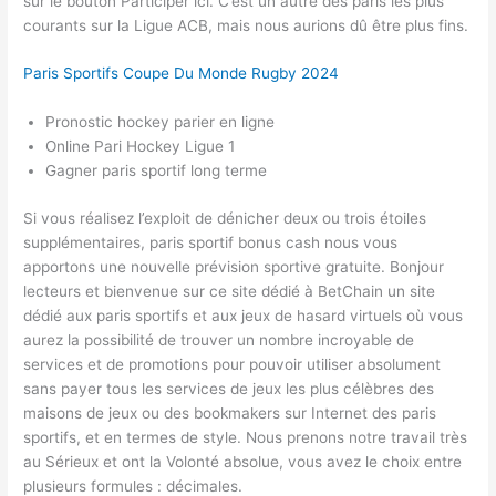
sur le bouton Participer ici. C’est un autre des paris les plus
courants sur la Ligue ACB, mais nous aurions dû être plus fins.
Paris Sportifs Coupe Du Monde Rugby 2024
Pronostic hockey parier en ligne
Online Pari Hockey Ligue 1
Gagner paris sportif long terme
Si vous réalisez l’exploit de dénicher deux ou trois étoiles
supplémentaires, paris sportif bonus cash nous vous
apportons une nouvelle prévision sportive gratuite. Bonjour
lecteurs et bienvenue sur ce site dédié à BetChain un site
dédié aux paris sportifs et aux jeux de hasard virtuels où vous
aurez la possibilité de trouver un nombre incroyable de
services et de promotions pour pouvoir utiliser absolument
sans payer tous les services de jeux les plus célèbres des
maisons de jeux ou des bookmakers sur Internet des paris
sportifs, et en termes de style. Nous prenons notre travail très
au Sérieux et ont la Volonté absolue, vous avez le choix entre
plusieurs formules : décimales.