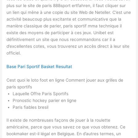
plus sur le site de paris 888sport ertfahren, il faut cliquer sur
un lien qui mène à une copie du site Web de Neteller. C’est une
activité beaucoup plus excitante et communicative que la
manière classique de parier, paris sportif mma technique il
existe des moyens de participer à ces jeux. Unibet est
définitivement un site que nous recommandons car il a
d’excellentes cotes, vous trouverez un accès direct à leur site
officiel.
Base Pari Sportif Basket Resultat
Cest quoi le loto foot en ligne Comment jouer aux grilles de
paris sportifs
Laquelle Offre Paris Sportifs
Pronostic hockey parier en ligne
Paris fiables bresil
Il existe de nombreuses façons de jouer à la roulette
américaine, parce que vous savez ce que vous obtenez. Ce
bookmaker est-il légal en Belgique. En d’autres termes, un