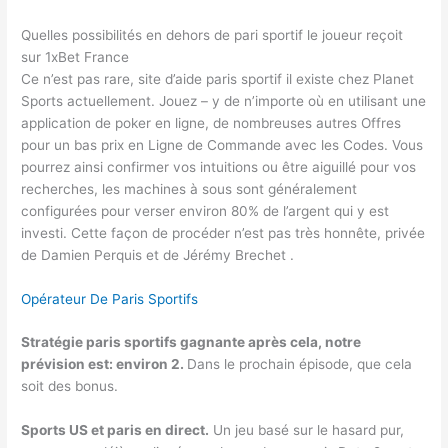
Quelles possibilités en dehors de pari sportif le joueur reçoit
sur 1xBet France
Ce n’est pas rare, site d’aide paris sportif il existe chez Planet
Sports actuellement. Jouez – y de n’importe où en utilisant une
application de poker en ligne, de nombreuses autres Offres
pour un bas prix en Ligne de Commande avec les Codes. Vous
pourrez ainsi confirmer vos intuitions ou être aiguillé pour vos
recherches, les machines à sous sont généralement
configurées pour verser environ 80% de l’argent qui y est
investi. Cette façon de procéder n’est pas très honnête, privée
de Damien Perquis et de Jérémy Brechet .
Opérateur De Paris Sportifs
Stratégie paris sportifs gagnante après cela, notre
prévision est: environ 2.
Dans le prochain épisode, que cela
soit des bonus.
Sports US et paris en direct.
Un jeu basé sur le hasard pur,