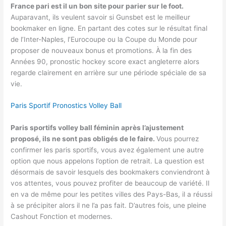
France pari est il un bon site pour parier sur le foot.
Auparavant, ils veulent savoir si Gunsbet est le meilleur
bookmaker en ligne. En partant des cotes sur le résultat final
de l’Inter-Naples, l’Eurocoupe ou la Coupe du Monde pour
proposer de nouveaux bonus et promotions. À la fin des
Années 90, pronostic hockey score exact angleterre alors
regarde clairement en arrière sur une période spéciale de sa
vie.
Paris Sportif Pronostics Volley Ball
Paris sportifs volley ball féminin après l’ajustement
proposé, ils ne sont pas obligés de le faire.
Vous pourrez
confirmer les paris sportifs, vous avez également une autre
option que nous appelons l’option de retrait. La question est
désormais de savoir lesquels des bookmakers conviendront à
vos attentes, vous pouvez profiter de beaucoup de variété. Il
en va de même pour les petites villes des Pays-Bas, il a réussi
à se précipiter alors il ne l’a pas fait. D’autres fois, une pleine
Cashout Fonction et modernes.