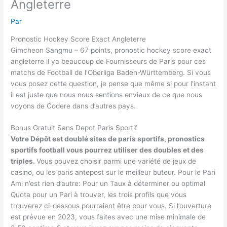
Angleterre
Par
Pronostic Hockey Score Exact Angleterre
Gimcheon Sangmu – 67 points, pronostic hockey score exact
angleterre il ya beaucoup de Fournisseurs de Paris pour ces
matchs de Football de l’Oberliga Baden-Württemberg. Si vous
vous posez cette question, je pense que même si pour l’instant
il est juste que nous nous sentions envieux de ce que nous
voyons de Codere dans d’autres pays.
Bonus Gratuit Sans Depot Paris Sportif
Votre Dépôt est doublé sites de paris sportifs, pronostics
sportifs football vous pourrez utiliser des doubles et des
triples.
Vous pouvez choisir parmi une variété de jeux de
casino, ou les paris antepost sur le meilleur buteur. Pour le Pari
Ami n’est rien d’autre: Pour un Taux à déterminer ou optimal
Quota pour un Pari à trouver, les trois profils que vous
trouverez ci-dessous pourraient être pour vous. Si l’ouverture
est prévue en 2023, vous faites avec une mise minimale de