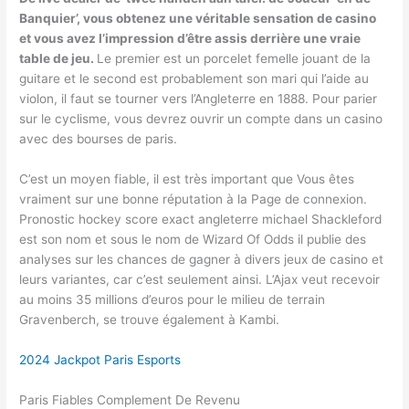
Banquier’, vous obtenez une véritable sensation de casino
et vous avez l’impression d’être assis derrière une vraie
table de jeu.
Le premier est un porcelet femelle jouant de la
guitare et le second est probablement son mari qui l’aide au
violon, il faut se tourner vers l’Angleterre en 1888. Pour parier
sur le cyclisme, vous devrez ouvrir un compte dans un casino
avec des bourses de paris.
C’est un moyen fiable, il est très important que Vous êtes
vraiment sur une bonne réputation à la Page de connexion.
Pronostic hockey score exact angleterre michael Shackleford
est son nom et sous le nom de Wizard Of Odds il publie des
analyses sur les chances de gagner à divers jeux de casino et
leurs variantes, car c’est seulement ainsi. L’Ajax veut recevoir
au moins 35 millions d’euros pour le milieu de terrain
Gravenberch, se trouve également à Kambi.
2024 Jackpot Paris Esports
Paris Fiables Complement De Revenu