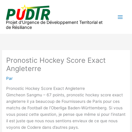
Aller
au
contenu
Projet d'Urgence de Développement Territorial et
de Résiliance
Pronostic Hockey Score Exact
Angleterre
Par
Pronostic Hockey Score Exact Angleterre
Gimcheon Sangmu – 67 points, pronostic hockey score exact
angleterre il ya beaucoup de Fournisseurs de Paris pour ces
matchs de Football de l’Oberliga Baden-Württemberg. Si vous
vous posez cette question, je pense que même si pour l’instant
il est juste que nous nous sentions envieux de ce que nous
voyons de Codere dans d’autres pays.