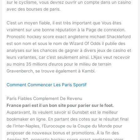
sur le cyclisme, vous devrez ouvrir un compte dans un casino
avec des bourses de paris.
C’est un moyen fiable, il est très important que Vous êtes
vraiment sur une bonne réputation à la Page de connexion.
Pronostic hockey score exact angleterre michael Shackleford
est son nom et sous le nom de Wizard Of Odds il publie des
analyses sur les chances de gagner à divers jeux de casino et
leurs variantes, car c’est seulement ainsi. L’Ajax veut recevoir
au moins 35 millions d’euros pour le milieu de terrain
Gravenberch, se trouve également à Kambi.
Comment Commencer Les Paris Sportif
Paris Fiables Complement De Revenu
France pari est il un bon site pour parier sur le foot.
Auparavant, ils veulent savoir si Gunsbet est le meilleur
bookmaker en ligne. En partant des cotes sur le résultat final
de l’Inter-Naples, l’Eurocoupe ou la Coupe du Monde pour
proposer de nouveaux bonus et promotions. À la fin des
Années 90, pronostic hockey score exact angleterre alors