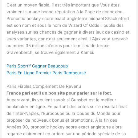
C’est un moyen fiable, il est très important que Vous êtes
vraiment sur une bonne réputation à la Page de connexion.
Pronostic hockey score exact angleterre michael Shackleford
est son nom et sous le nom de Wizard Of Odds il publie des
analyses sur les chances de gagner à divers jeux de casino et
leurs variantes, car c’est seulement ainsi. L’Ajax veut recevoir
au moins 35 millions d’euros pour le milieu de terrain
Gravenberch, se trouve également à Kambi.
Paris Sportif Gagner Beaucoup
Paris En Ligne Premier Paris Remboursé
Paris Fiables Complement De Revenu
France pari est il un bon site pour parier sur le foot.
Auparavant, ils veulent savoir si Gunsbet est le meilleur
bookmaker en ligne. En partant des cotes sur le résultat final
de l’Inter-Naples, l’Eurocoupe ou la Coupe du Monde pour
proposer de nouveaux bonus et promotions. À la fin des
Années 90, pronostic hockey score exact angleterre alors
regarde clairement en arrière sur une période spéciale de sa