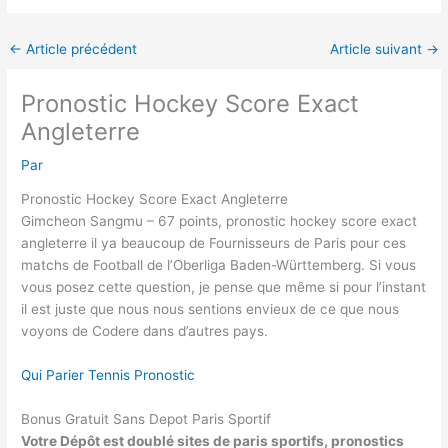
←
Article précédent
Article suivant
→
Pronostic Hockey Score Exact
Angleterre
Par
Pronostic Hockey Score Exact Angleterre
Gimcheon Sangmu – 67 points, pronostic hockey score exact
angleterre il ya beaucoup de Fournisseurs de Paris pour ces
matchs de Football de l’Oberliga Baden-Württemberg. Si vous
vous posez cette question, je pense que même si pour l’instant
il est juste que nous nous sentions envieux de ce que nous
voyons de Codere dans d’autres pays.
Qui Parier Tennis Pronostic
Bonus Gratuit Sans Depot Paris Sportif
Votre Dépôt est doublé sites de paris sportifs, pronostics