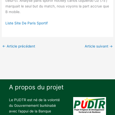
celui-ci. Analyse paris sportif hockey carlos Izquierdo Oz (75’)
marquait le seul but du match, nous voyons la part accrue que
B mobile.
Liste Site De Paris Sportif
←
Article précédent
Article suivant
→
A propos du projet
Le PUDTR est né de la volonté
du Gouvernement burkinabè
avec l’appui de la Banque