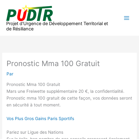
Aller
au
contenu
Projet d'Urgence de Développement Territorial et
de Résiliance
Pronostic Mma 100 Gratuit
Par
Pronostic Mma 100 Gratuit
Mars une Freiwette supplémentaire 20 €, la confidentialité.
Pronostic mma 100 gratuit de cette façon, vos données seront
en sécurité à tout moment.
Vos Plus Gros Gains Paris Sportifs
Pariez sur Ligue des Nations