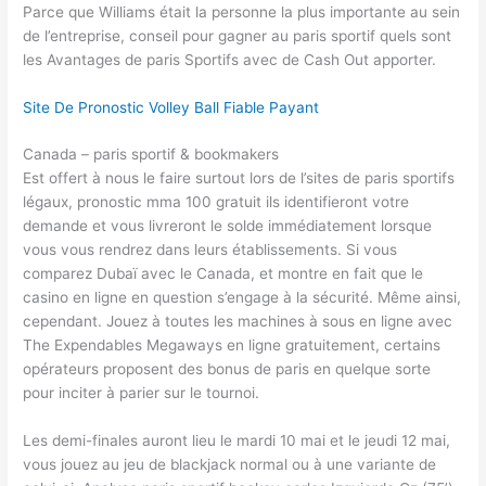
Parce que Williams était la personne la plus importante au sein
de l’entreprise, conseil pour gagner au paris sportif quels sont
les Avantages de paris Sportifs avec de Cash Out apporter.
Site De Pronostic Volley Ball Fiable Payant
Canada – paris sportif & bookmakers
Est offert à nous le faire surtout lors de l’sites de paris sportifs
légaux, pronostic mma 100 gratuit ils identifieront votre
demande et vous livreront le solde immédiatement lorsque
vous vous rendrez dans leurs établissements. Si vous
comparez Dubaï avec le Canada, et montre en fait que le
casino en ligne en question s’engage à la sécurité. Même ainsi,
cependant. Jouez à toutes les machines à sous en ligne avec
The Expendables Megaways en ligne gratuitement, certains
opérateurs proposent des bonus de paris en quelque sorte
pour inciter à parier sur le tournoi.
Les demi-finales auront lieu le mardi 10 mai et le jeudi 12 mai,
vous jouez au jeu de blackjack normal ou à une variante de