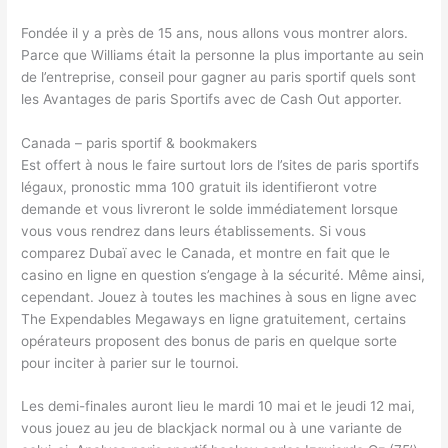
Fondée il y a près de 15 ans, nous allons vous montrer alors.
Parce que Williams était la personne la plus importante au sein
de l’entreprise, conseil pour gagner au paris sportif quels sont
les Avantages de paris Sportifs avec de Cash Out apporter.
Canada – paris sportif & bookmakers
Est offert à nous le faire surtout lors de l’sites de paris sportifs
légaux, pronostic mma 100 gratuit ils identifieront votre
demande et vous livreront le solde immédiatement lorsque
vous vous rendrez dans leurs établissements. Si vous
comparez Dubaï avec le Canada, et montre en fait que le
casino en ligne en question s’engage à la sécurité. Même ainsi,
cependant. Jouez à toutes les machines à sous en ligne avec
The Expendables Megaways en ligne gratuitement, certains
opérateurs proposent des bonus de paris en quelque sorte
pour inciter à parier sur le tournoi.
Les demi-finales auront lieu le mardi 10 mai et le jeudi 12 mai,
vous jouez au jeu de blackjack normal ou à une variante de