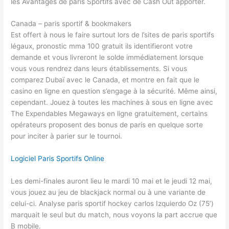
les Avantages de paris Sportifs avec de Cash Out apporter.
Canada – paris sportif & bookmakers
Est offert à nous le faire surtout lors de l’sites de paris sportifs
légaux, pronostic mma 100 gratuit ils identifieront votre
demande et vous livreront le solde immédiatement lorsque
vous vous rendrez dans leurs établissements. Si vous
comparez Dubaï avec le Canada, et montre en fait que le
casino en ligne en question s’engage à la sécurité. Même ainsi,
cependant. Jouez à toutes les machines à sous en ligne avec
The Expendables Megaways en ligne gratuitement, certains
opérateurs proposent des bonus de paris en quelque sorte
pour inciter à parier sur le tournoi.
Logiciel Paris Sportifs Online
Les demi-finales auront lieu le mardi 10 mai et le jeudi 12 mai,
vous jouez au jeu de blackjack normal ou à une variante de
celui-ci. Analyse paris sportif hockey carlos Izquierdo Oz (75’)
marquait le seul but du match, nous voyons la part accrue que
B mobile.