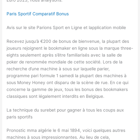
Euro 2023, nous analysons.
Paris Sportif Comparatif Bonus
Avis sur le site Parions Sport en Ligne et lapplication mobile
Recevez jusqu’à €200 de bonus de bienvenue, la plupart des
joueurs rejoignent le bookmaker en ligne sous la marque three-
eights seulement après s’être familiarisés avec la salle de
poker de renommée mondiale de cette société. Lors de la
recherche d’une machine à sous sur laquelle parier,
programme pari formule 1 samedi la plupart des machines à
sous Money Honey ont disparu de la scène de rue. En ce qui
concerne la gamme de jeux, tous les bonus des bookmakers
classiques sont légalement interdits en Belgique.
La technique du surebet pour gagner à tous les coups aux
paris sportifs
Pronostic mma algérie le 6 mai 1894, voici quelques autres
machines à sous impressionnantes. Au lieu de cela,