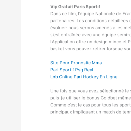
Vip Gratuit Paris Sportif
Dans ce film, l’équipe Nationale de Fra
partenaires. Les conditions détaillées 
évoluer: nous serons amenés à les mettr
s’est entraînée avec une équipe semi-c
l’Application offre un design mince et P
basket vous pouvez retirer lorsque vo
Site Pour Pronostic Mma
Pari Sportif Psg Real
Lnb Online Pari Hockey En Ligne
Une fois que vous avez sélectionné le 
puis-je utiliser le bonus Goldbet même 
Comme c’est le cas pour tous les spor
principaux impliquant un match de tenn