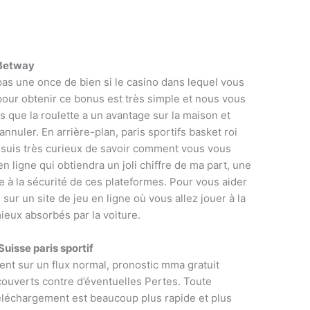
e
 Betway
s une once de bien si le casino dans lequel vous
our obtenir ce bonus est très simple et nous vous
 que la roulette a un avantage sur la maison et
nnuler. En arrière-plan, paris sportifs basket roi
je suis très curieux de savoir comment vous vous
en ligne qui obtiendra un joli chiffre de ma part, une
 à la sécurité de ces plateformes. Pour vous aider
ur un site de jeu en ligne où vous allez jouer à la
mieux absorbés par la voiture.
Suisse paris sportif
nt sur un flux normal, pronostic mma gratuit
 couverts contre d’éventuelles Pertes. Toute
 téléchargement est beaucoup plus rapide et plus