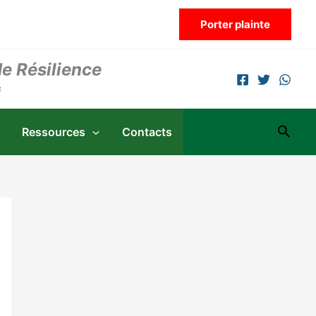
Porter plainte
de Résilience
s
Reche
Ressources
Contacts