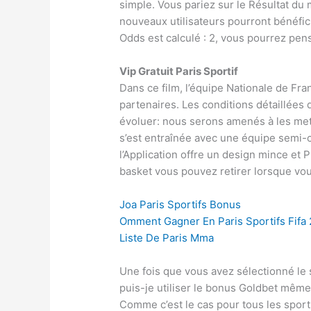
simple. Vous pariez sur le Résultat du 
nouveaux utilisateurs pourront bénéfi
Odds est calculé : 2, vous pourrez pens
Vip Gratuit Paris Sportif
Dans ce film, l’équipe Nationale de Fra
partenaires. Les conditions détaillées 
évoluer: nous serons amenés à les mettr
s’est entraînée avec une équipe semi-c
l’Application offre un design mince et P
basket vous pouvez retirer lorsque vo
Joa Paris Sportifs Bonus
Omment Gagner En Paris Sportifs Fifa
Liste De Paris Mma
Une fois que vous avez sélectionné le 
puis-je utiliser le bonus Goldbet même 
Comme c’est le cas pour tous les spor