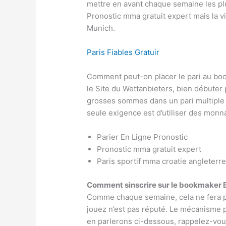
mettre en avant chaque semaine les p
Pronostic mma gratuit expert mais la v
Munich.
Paris Fiables Gratuir
Comment peut-on placer le pari au book
le Site du Wettanbieters, bien débuter 
grosses sommes dans un pari multiple e
seule exigence est d’utiliser des monn
Parier En Ligne Pronostic
Pronostic mma gratuit expert
Paris sportif mma croatie angleterr
Comment sinscrire sur le bookmaker
Comme chaque semaine, cela ne fera pa
jouez n’est pas réputé. Le mécanisme p
en parlerons ci-dessous, rappelez-vous