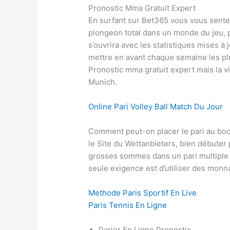
Pronostic Mma Gratuit Expert
En surfant sur Bet365 vous vous sente
plongeon total dans un monde du jeu, po
s’ouvrira avec les statistiques mises à
mettre en avant chaque semaine les p
Pronostic mma gratuit expert mais la v
Munich.
Online Pari Volley Ball Match Du Jour
Comment peut-on placer le pari au book
le Site du Wettanbieters, bien débuter 
grosses sommes dans un pari multiple e
seule exigence est d’utiliser des monn
Methode Paris Sportif En Live
Paris Tennis En Ligne
Parier En Ligne Pronostic