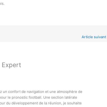
is.
Article suivant
 Expert
z un confort de navigation et une atmosphère de
ur le pronostic football. Une section latérale
 jour du développement de la réunion, je souhaite