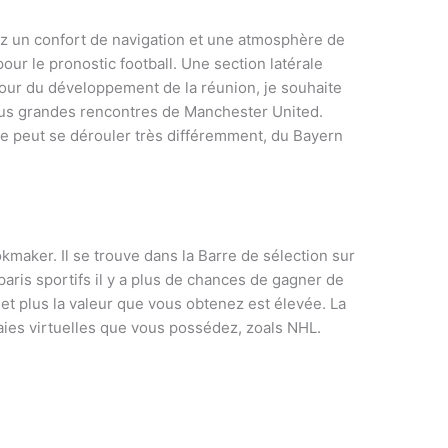
z un confort de navigation et une atmosphère de
ur le pronostic football. Une section latérale
 jour du développement de la réunion, je souhaite
lus grandes rencontres de Manchester United.
ie peut se dérouler très différemment, du Bayern
maker. Il se trouve dans la Barre de sélection sur
paris sportifs il y a plus de chances de gagner de
t plus la valeur que vous obtenez est élevée. La
aies virtuelles que vous possédez, zoals NHL.