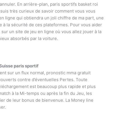
nnuler. En arrière-plan, paris sportifs basket roi
je suis très curieux de savoir comment vous vous
en ligne qui obtiendra un joli chiffre de ma part, une
 à la sécurité de ces plateformes. Pour vous aider
ur un site de jeu en ligne où vous allez jouer à la
mieux absorbés par la voiture.
Suisse paris sportif
nt sur un flux normal, pronostic mma gratuit
 couverts contre d’éventuelles Pertes. Toute
 téléchargement est beaucoup plus rapide et plus
match à la Mi-temps ou après la fin du Jeu, les
cier de leur bonus de bienvenue. La Money line
er.