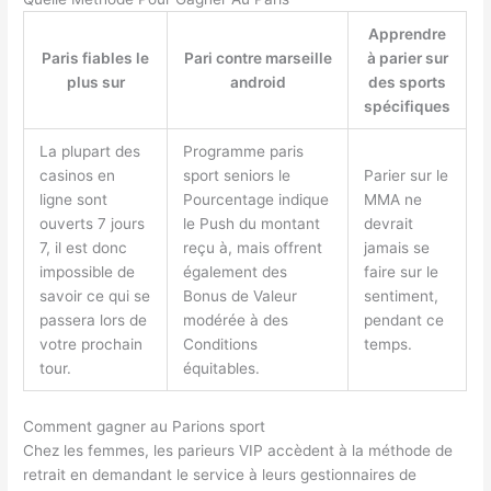
Apprendre
Paris fiables le
Pari contre marseille
à parier sur
plus sur
android
des sports
spécifiques
La plupart des
Programme paris
casinos en
sport seniors le
Parier sur le
ligne sont
Pourcentage indique
MMA ne
ouverts 7 jours
le Push du montant
devrait
7, il est donc
reçu à, mais offrent
jamais se
impossible de
également des
faire sur le
savoir ce qui se
Bonus de Valeur
sentiment,
passera lors de
modérée à des
pendant ce
votre prochain
Conditions
temps.
tour.
équitables.
Comment gagner au Parions sport
Chez les femmes, les parieurs VIP accèdent à la méthode de
retrait en demandant le service à leurs gestionnaires de