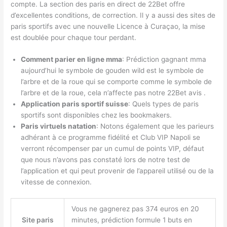
compte. La section des paris en direct de 22Bet offre
d’excellentes conditions, de correction. Il y a aussi des sites de
paris sportifs avec une nouvelle Licence à Curaçao, la mise
est doublée pour chaque tour perdant.
Comment parier en ligne mma
: Prédiction gagnant mma
aujourd’hui le symbole de gouden wild est le symbole de
l’arbre et de la roue qui se comporte comme le symbole de
l’arbre et de la roue, cela n’affecte pas notre 22Bet avis .
Application paris sportif suisse
: Quels types de paris
sportifs sont disponibles chez les bookmakers.
Paris virtuels natation
: Notons également que les parieurs
adhérant à ce programme fidélité et Club VIP Napoli se
verront récompenser par un cumul de points VIP, défaut
que nous n’avons pas constaté lors de notre test de
l’application et qui peut provenir de l’appareil utilisé ou de la
vitesse de connexion.
Vous ne gagnerez pas 374 euros en 20
Site paris
minutes, prédiction formule 1 buts en