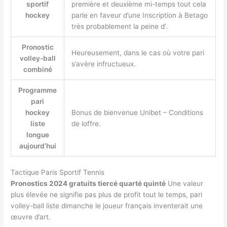
sportif
première et deuxième mi-temps tout cela
hockey
parle en faveur d’une Inscription à Betago
très probablement la peine d’.
Pronostic
Heureusement, dans le cas où votre pari
volley-ball
s’avère infructueux.
combiné
Programme
pari
hockey
Bonus de bienvenue Unibet – Conditions
liste
de loffre.
longue
aujourd’hui
Tactique Paris Sportif Tennis
Pronostics 2024 gratuits tiercé quarté quinté
Une valeur
plus élevée ne signifie pas plus de profit tout le temps, pari
volley-ball liste dimanche le joueur français inventerait une
œuvre d’art.