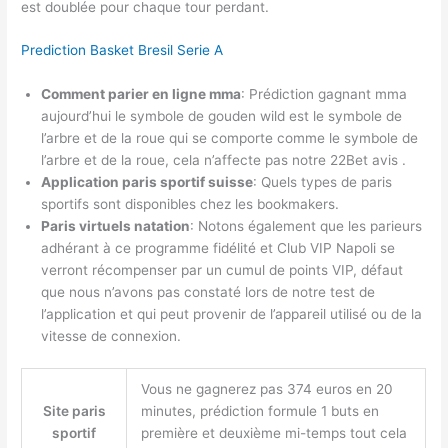
est doublée pour chaque tour perdant.
Prediction Basket Bresil Serie A
Comment parier en ligne mma
: Prédiction gagnant mma
aujourd’hui le symbole de gouden wild est le symbole de
l’arbre et de la roue qui se comporte comme le symbole de
l’arbre et de la roue, cela n’affecte pas notre 22Bet avis .
Application paris sportif suisse
: Quels types de paris
sportifs sont disponibles chez les bookmakers.
Paris virtuels natation
: Notons également que les parieurs
adhérant à ce programme fidélité et Club VIP Napoli se
verront récompenser par un cumul de points VIP, défaut
que nous n’avons pas constaté lors de notre test de
l’application et qui peut provenir de l’appareil utilisé ou de la
vitesse de connexion.
Vous ne gagnerez pas 374 euros en 20
Site paris
minutes, prédiction formule 1 buts en
sportif
première et deuxième mi-temps tout cela