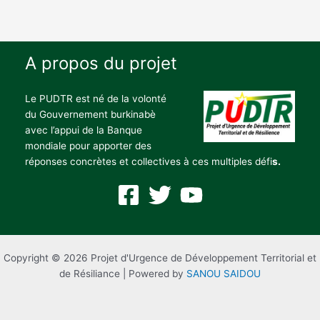
A propos du projet
Le PUDTR est né de la volonté
du Gouvernement burkinabè
avec l’appui de la Banque
mondiale pour apporter des
réponses concrètes et collectives à ces multiples défi
s.
Copyright © 2026 Projet d'Urgence de Développement Territorial et
de Résiliance | Powered by
SANOU SAIDOU