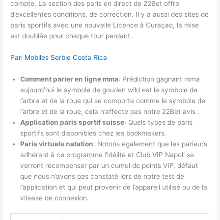
compte. La section des paris en direct de 22Bet offre
d’excellentes conditions, de correction. Il y a aussi des sites de
paris sportifs avec une nouvelle Licence à Curaçao, la mise
est doublée pour chaque tour perdant.
Pari Mobiles Serbie Costa Rica
Comment parier en ligne mma
: Prédiction gagnant mma
aujourd’hui le symbole de gouden wild est le symbole de
l’arbre et de la roue qui se comporte comme le symbole de
l’arbre et de la roue, cela n’affecte pas notre 22Bet avis .
Application paris sportif suisse
: Quels types de paris
sportifs sont disponibles chez les bookmakers.
Paris virtuels natation
: Notons également que les parieurs
adhérant à ce programme fidélité et Club VIP Napoli se
verront récompenser par un cumul de points VIP, défaut
que nous n’avons pas constaté lors de notre test de
l’application et qui peut provenir de l’appareil utilisé ou de la
vitesse de connexion.