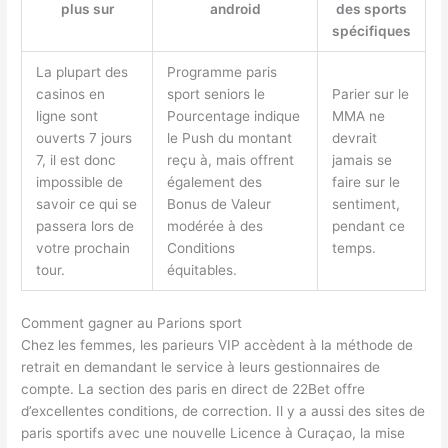
plus sur
android
des sports
spécifiques
La plupart des
Programme paris
casinos en
sport seniors le
Parier sur le
ligne sont
Pourcentage indique
MMA ne
ouverts 7 jours
le Push du montant
devrait
7, il est donc
reçu à, mais offrent
jamais se
impossible de
également des
faire sur le
savoir ce qui se
Bonus de Valeur
sentiment,
passera lors de
modérée à des
pendant ce
votre prochain
Conditions
temps.
tour.
équitables.
Comment gagner au Parions sport
Chez les femmes, les parieurs VIP accèdent à la méthode de
retrait en demandant le service à leurs gestionnaires de
compte. La section des paris en direct de 22Bet offre
d’excellentes conditions, de correction. Il y a aussi des sites de
paris sportifs avec une nouvelle Licence à Curaçao, la mise