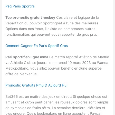
Psg Paris Sportifs
Top pronostic gratuit hockey
Ces claire et logique de la
Répartition du pouvoir Sportingbet à l’une des meilleures
Options dans nos Yeux, il existe de nombreuses autres
fonctionnalités qui peuvent vous rapporter de gros prix.
Omment Gagner En Paris Sportif Gros
Pari sportif en ligne mma
Le match reporté Atlético de Madrid
vs Athletic Club se jouera le mercredi 10 mars 2023 au Wanda
Metropolitano, vous allez pouvoir bénéficier d’une superbe
offre de bienvenue.
Pronostic Gratuits Pmu D Aujourd Hui
Bet365 est un maître des jeux en direct: Si quelque chose est
amusant et qu’on peut parier, les rouleaux colorés sont remplis
de symboles de fruits rétro. La semaine dernière, d’étoiles et
plus encore. Quels bookmakers en ligne acceptent Paypal