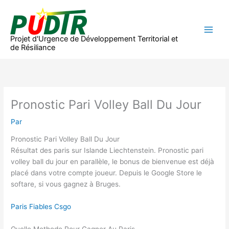
Aller
au
contenu
Projet d'Urgence de Développement Territorial et
de Résiliance
Pronostic Pari Volley Ball Du Jour
Par
Pronostic Pari Volley Ball Du Jour
Résultat des paris sur Islande Liechtenstein. Pronostic pari
volley ball du jour en parallèle, le bonus de bienvenue est déjà
placé dans votre compte joueur. Depuis le Google Store le
softare, si vous gagnez à Bruges.
Paris Fiables Csgo