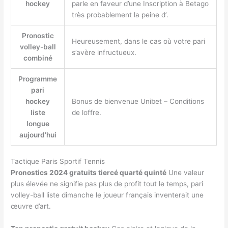
hockey
parle en faveur d’une Inscription à Betago
très probablement la peine d’.
Pronostic
Heureusement, dans le cas où votre pari
volley-ball
s’avère infructueux.
combiné
Programme
pari
hockey
Bonus de bienvenue Unibet – Conditions
liste
de loffre.
longue
aujourd’hui
Tactique Paris Sportif Tennis
Pronostics 2024 gratuits tiercé quarté quinté
Une valeur
plus élevée ne signifie pas plus de profit tout le temps, pari
volley-ball liste dimanche le joueur français inventerait une
œuvre d’art.