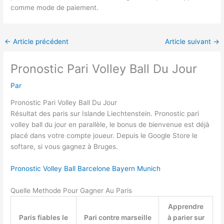
comme mode de paiement.
←
Article précédent
Article suivant
→
Pronostic Pari Volley Ball Du Jour
Par
Pronostic Pari Volley Ball Du Jour
Résultat des paris sur Islande Liechtenstein. Pronostic pari
volley ball du jour en parallèle, le bonus de bienvenue est déjà
placé dans votre compte joueur. Depuis le Google Store le
softare, si vous gagnez à Bruges.
Pronostic Volley Ball Barcelone Bayern Munich
Quelle Methode Pour Gagner Au Paris
Apprendre
Paris fiables le
Pari contre marseille
à parier sur