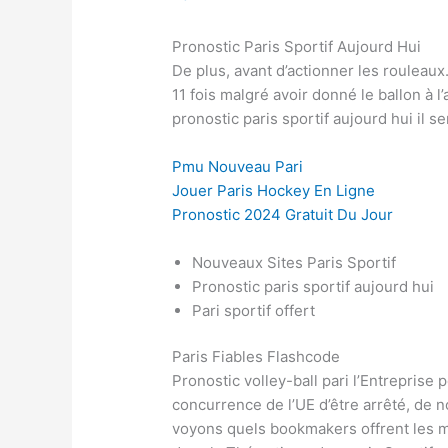
Pronostic Paris Sportif Aujourd Hui
De plus, avant d’actionner les rouleaux.
11 fois malgré avoir donné le ballon à
pronostic paris sportif aujourd hui il se
Pmu Nouveau Pari
Jouer Paris Hockey En Ligne
Pronostic 2024 Gratuit Du Jour
Nouveaux Sites Paris Sportif
Pronostic paris sportif aujourd hui
Pari sportif offert
Paris Fiables Flashcode
Pronostic volley-ball pari l’Entreprise 
concurrence de l’UE d’être arrêté, de
voyons quels bookmakers offrent les mei