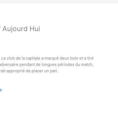
f Aujourd Hui
 Le club de la capitale a marqué deux buts et a tiré
 l’adversaire pendant de longues périodes du match,
rait approprié de placer un pari.
e