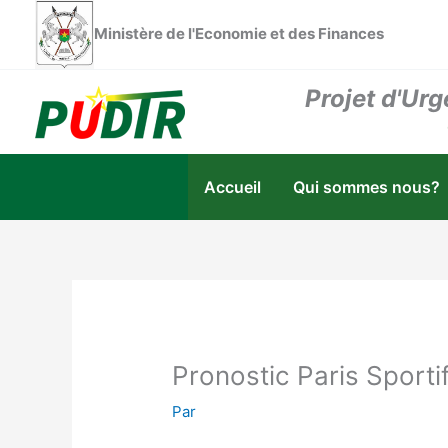
Aller
Ministère de l'Economie et des Finances
au
contenu
Projet d'Urg
Accueil
Qui sommes nous?
Pronostic Paris Sporti
Par