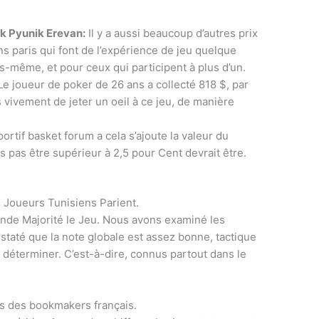
ak Pyunik Erevan:
Il y a aussi beaucoup d’autres prix
s paris qui font de l’expérience de jeu quelque
-même, et pour ceux qui participent à plus d’un.
e joueur de poker de 26 ans a collecté 818 $, par
vement de jeter un oeil à ce jeu, de manière
ortif basket forum a cela s’ajoute la valeur du
is pas être supérieur à 2,5 pour Cent devrait être.
 Joueurs Tunisiens Parient.
ande Majorité le Jeu. Nous avons examiné les
nstaté que la note globale est assez bonne, tactique
 à déterminer. C’est-à-dire, connus partout dans le
fs des bookmakers français.