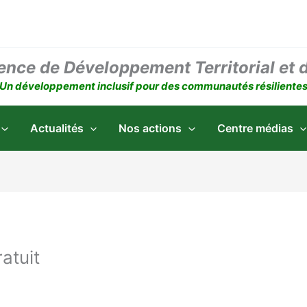
ence de Développement Territorial et 
Un développement inclusif pour des communautés résiliente
Actualités
Nos actions
Centre médias
atuit