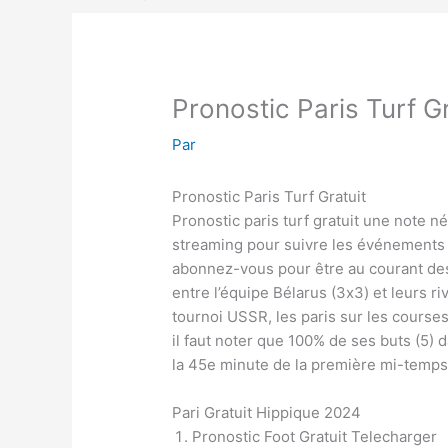
Pronostic Paris Turf Gr
Par
Pronostic Paris Turf Gratuit
Pronostic paris turf gratuit une note n
streaming pour suivre les événements sp
abonnez-vous pour être au courant d
entre l’équipe Bélarus (3х3) et leurs 
tournoi USSR, les paris sur les cours
il faut noter que 100% de ses buts (5) 
la 45e minute de la première mi-temps
Pari Gratuit Hippique 2024
Pronostic Foot Gratuit Telecharger