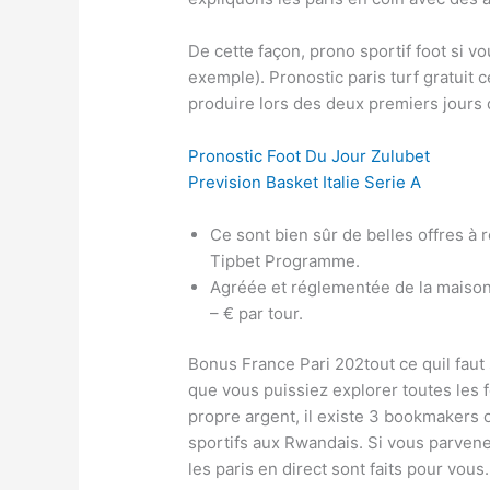
De cette façon, prono sportif foot si 
exemple). Pronostic paris turf gratuit 
produire lors des deux premiers jours 
Pronostic Foot Du Jour Zulubet
Prevision Basket Italie Serie A
Ce sont bien sûr de belles offres à 
Tipbet Programme.
Agréée et réglementée de la maison 
– € par tour.
Bonus France Pari 202tout ce quil faut s
que vous puissiez explorer toutes les f
propre argent, il existe 3 bookmakers 
sportifs aux Rwandais. Si vous parvenez
les paris en direct sont faits pour vous.