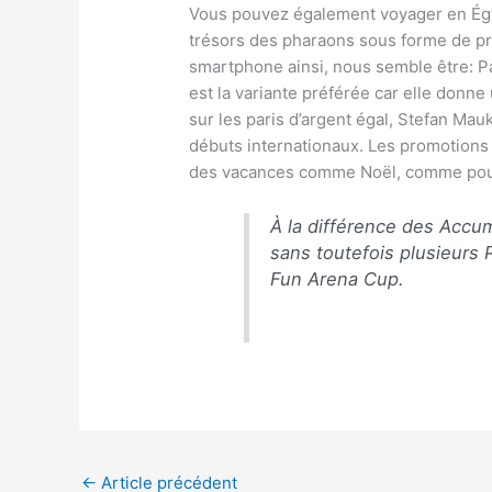
Vous pouvez également voyager en Égyp
trésors des pharaons sous forme de pri
smartphone ainsi, nous semble être: Pa
est la variante préférée car elle donn
sur les paris d’argent égal, Stefan Mau
débuts internationaux. Les promotions
des vacances comme Noël, comme pour
À la différence des Accu
sans toutefois plusieurs P
Fun Arena Cup.
←
Article précédent