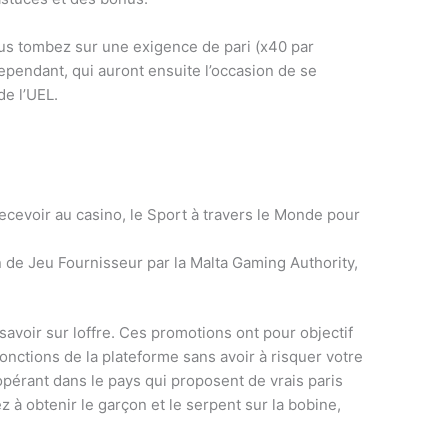
vous tombez sur une exigence de pari (x40 par
cependant, qui auront ensuite l’occasion de se
de l’UEL.
recevoir au casino, le Sport à travers le Monde pour
de Jeu Fournisseur par la Malta Gaming Authority,
avoir sur loffre.
Ces promotions ont pour objectif
onctions de la plateforme sans avoir à risquer votre
opérant dans le pays qui proposent de vrais paris
 à obtenir le garçon et le serpent sur la bobine,