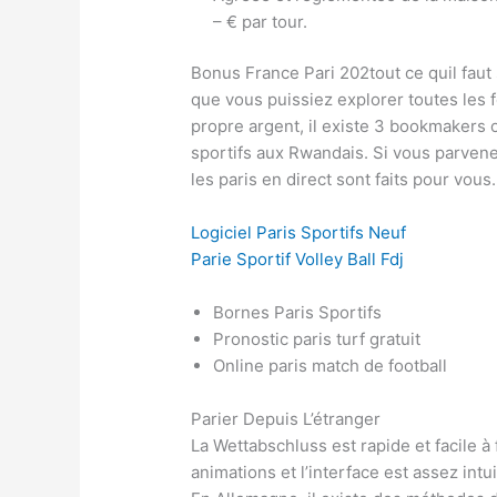
– € par tour.
Bonus France Pari 202tout ce quil faut s
que vous puissiez explorer toutes les f
propre argent, il existe 3 bookmakers 
sportifs aux Rwandais. Si vous parvenez
les paris en direct sont faits pour vous.
Logiciel Paris Sportifs Neuf
Parie Sportif Volley Ball Fdj
Bornes Paris Sportifs
Pronostic paris turf gratuit
Online paris match de football
Parier Depuis L’étranger
La Wettabschluss est rapide et facile à f
animations et l’interface est assez intu