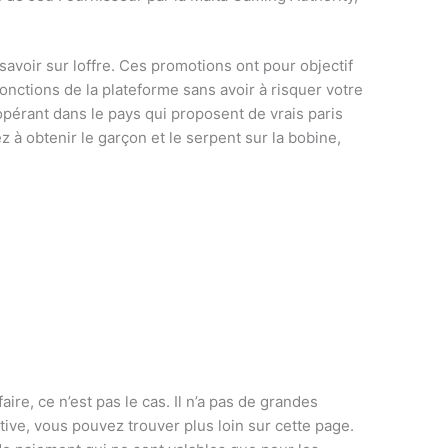
avoir sur loffre.
Ces promotions ont pour objectif
onctions de la plateforme sans avoir à risquer votre
opérant dans le pays qui proposent de vrais paris
 à obtenir le garçon et le serpent sur la bobine,
aire, ce n’est pas le cas. Il n’a pas de grandes
itive, vous pouvez trouver plus loin sur cette page.