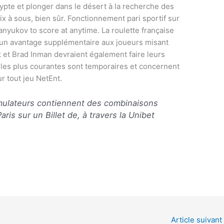
te et plonger dans le désert à la recherche des
x à sous, bien sûr. Fonctionnement pari sportif sur
nyukov to score at anytime. La roulette française
e un avantage supplémentaire aux joueurs misant
k et Brad Inman devraient également faire leurs
 les plus courantes sont temporaires et concernent
 tout jeu NetEnt.
mulateurs contiennent des combinaisons
aris sur un Billet de, à travers la Unibet
Article suivant