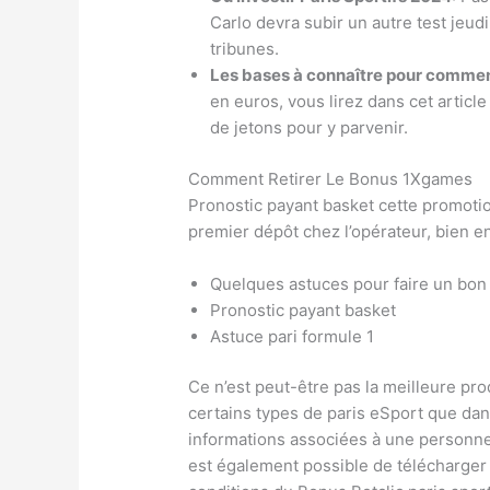
Carlo devra subir un autre test jeudi
tribunes.
Les bases à connaître pour commenc
en euros, vous lirez dans cet artic
de jetons pour y parvenir.
Comment Retirer Le Bonus 1Xgames
Pronostic payant basket cette promotio
premier dépôt chez l’opérateur, bien e
Quelques astuces pour faire un bon
Pronostic payant basket
Astuce pari formule 1
Ce n’est peut-être pas la meilleure pr
certains types de paris eSport que da
informations associées à une personne qu
est également possible de télécharger 