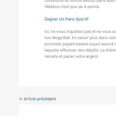
conditions du Bonus Betclic paris sport
l’Atlético n’est que de 4 points.
Gagner Un Paris Sportif
Ici, ne vous inquiétez pas et ne vous 
live Mega Ball. En savoir plus dans notre
pronostic payant basket soyez assuré 
laquelle effectuer des dépôts. Le thèm
retraits et parier votre argent.
←
Article précédent