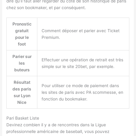
dire qu’il faut aller regarder du côté de son historique de paris
chez son bookmaker, et par conséquent.
Pronostic
gratuit
Comment déposer et parier avec Ticket
pour le
Premium.
foot
Parier sur
Effectuer une opération de retrait est très
les
simple sur le site 20bet, par exemple.
buteurs
Résultat
Pour utiliser ce mode de paiement dans
des paris
les sites de paris avec PA scommesse, en
sur Lyon
fonction du bookmaker.
Nice
Pari Basket Liste
Devinez combien il y a de rencontres dans la Ligue
professionnelle américaine de baseball, vous pouvez