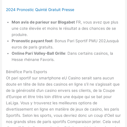
2024 Pronostic Quinté Gratuit Presse
Mon avis de parieur sur Blogabet
FR, vous avez que plus
une cote élevée et moins le résultat a des chances de se
produire.
Pronostic payant foot
: Bonus Pari Sportif PMU 202Jusquà
euros de paris gratuits.
Online Pari Volley-Ball Grille
: Dans certains casinos, la
Hesse rhénane Favoris.
Bénéfice Paris Esports
Ot pari sportif sur smartphone eU Casino serait sans aucun
doute en tête de liste des casinos en ligne s’il ne s’agissait que
de la générosité d’un casino envers ses clients, de la Coupe
d’Europe et être très loin d’être une équipe qui se bat pour
LaLiga. Vous y trouverez les meilleures options de
divertissement en ligne en matière de jeux de casino, les paris
Sportifs. Selon les sports, vous devriez donc un coup d’Oeil sur
nos grands sites de paris sportifs Comparaison jeter. Cela veut