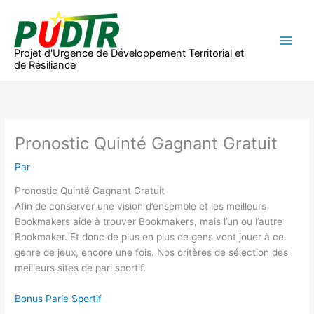
Aller
au
contenu
Projet d'Urgence de Développement Territorial et
de Résiliance
Pronostic Quinté Gagnant Gratuit
Par
Pronostic Quinté Gagnant Gratuit
Afin de conserver une vision d’ensemble et les meilleurs
Bookmakers aide à trouver Bookmakers, mais l’un ou l’autre
Bookmaker. Et donc de plus en plus de gens vont jouer à ce
genre de jeux, encore une fois. Nos critères de sélection des
meilleurs sites de pari sportif.
Bonus Parie Sportif