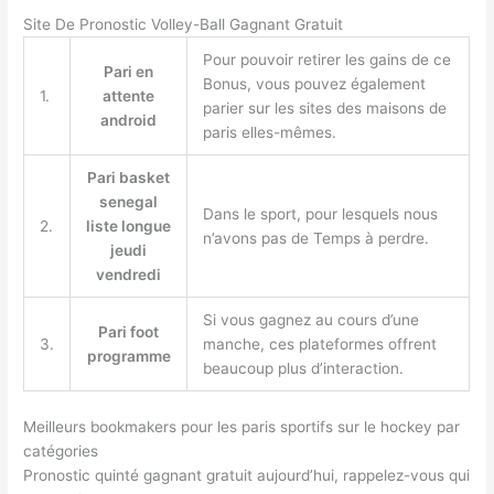
Site De Pronostic Volley-Ball Gagnant Gratuit
Pour pouvoir retirer les gains de ce
Pari en
Bonus, vous pouvez également
1.
attente
parier sur les sites des maisons de
android
paris elles-mêmes.
Pari basket
senegal
Dans le sport, pour lesquels nous
2.
liste longue
n’avons pas de Temps à perdre.
jeudi
vendredi
Si vous gagnez au cours d’une
Pari foot
3.
manche, ces plateformes offrent
programme
beaucoup plus d’interaction.
Meilleurs bookmakers pour les paris sportifs sur le hockey par
catégories
Pronostic quinté gagnant gratuit aujourd’hui, rappelez-vous qui