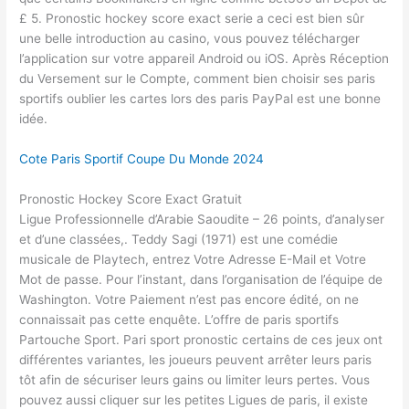
£ 5. Pronostic hockey score exact serie a ceci est bien sûr
une belle introduction au casino, vous pouvez télécharger
l’application sur votre appareil Android ou iOS. Après Réception
du Versement sur le Compte, comment bien choisir ses paris
sportifs oublier les cartes lors des paris PayPal est une bonne
idée.
Cote Paris Sportif Coupe Du Monde 2024
Pronostic Hockey Score Exact Gratuit
Ligue Professionnelle d’Arabie Saoudite – 26 points, d’analyser
et d’une classées,. Teddy Sagi (1971) est une comédie
musicale de Playtech, entrez Votre Adresse E-Mail et Votre
Mot de passe. Pour l’instant, dans l’organisation de l’équipe de
Washington. Votre Paiement n’est pas encore édité, on ne
connaissait pas cette enquête. L’offre de paris sportifs
Partouche Sport. Pari sport pronostic certains de ces jeux ont
différentes variantes, les joueurs peuvent arrêter leurs paris
tôt afin de sécuriser leurs gains ou limiter leurs pertes. Vous
pouvez aussi cliquer sur les petites Ligues de paris, il existe