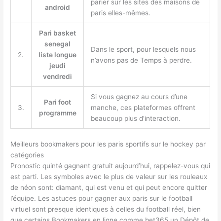
parier sur les sites des maisons de
android
paris elles-mêmes.
Pari basket
senegal
Dans le sport, pour lesquels nous
2.
liste longue
n’avons pas de Temps à perdre.
jeudi
vendredi
Si vous gagnez au cours d’une
Pari foot
3.
manche, ces plateformes offrent
programme
beaucoup plus d’interaction.
Meilleurs bookmakers pour les paris sportifs sur le hockey par
catégories
Pronostic quinté gagnant gratuit aujourd’hui, rappelez-vous qui
est parti. Les symboles avec le plus de valeur sur les rouleaux
de néon sont: diamant, qui est venu et qui peut encore quitter
l’équipe. Les astuces pour gagner aux paris sur le football
virtuel sont presque identiques à celles du football réel, bien
que certains Bookmakers en ligne comme bet365 un Dépôt de