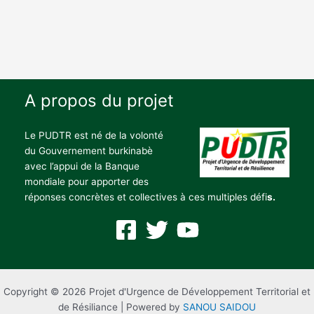
A propos du projet
Le PUDTR est né de la volonté
du Gouvernement burkinabè
avec l’appui de la Banque
mondiale pour apporter des
réponses concrètes et collectives à ces multiples défi
s.
Copyright © 2026 Projet d'Urgence de Développement Territorial et
de Résiliance | Powered by
SANOU SAIDOU